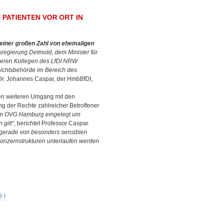
ATIENTEN VOR ORT IN B
einer großen Zahl von ehemaligen
ksregierung Detmold, dem Minister für
nseren Kollegen des LfDI NRW
sichtsbehörde im Bereich des
. Dr. Johannes Caspar, der HmbBfDI,
en weiteren Umgang mit den
g der Rechte zahlreicher Betroffener
im OVG Hamburg eingelegt um
 gilt“
, berichtet Professor Caspar.
 gerade von besonders sensiblen
 Konzernstrukturen unterlaufen werden
 !