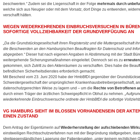
beschwerten.“
Zudem sei die Liegenschaft in der Folge
mehrmals durch unbefu
welche sich aus Neugier oder mit dem Vorsatz, dort Dinge zu entwenden, wide
verschafft hätten.
WEGEN WIEDERKEHRENDEN EINBRUCHSVERSUCHEN IN BÜRE
SOFORTIGE VOLLZIEHBARKEIT DER GRUNDVERFÜGUNG AN
„Da die Grundstücksgesellschaft ihren Registersitz und die Muttergesellschaft i
die Beschwerden an den Hamburgischen Beauftragten für Datenschutz und Infor
abgegeben.“
Dieser hat nach eigenen Angaben in Abstimmung mit der Stadt Bü
weitergehende Sicherungsmaßnahmen eingeleitet. Dennoch sei es zu
erneuten
gekommen, sich Zutritt zu den Aktenräumen zu verschaffen. Dies habe die Beauf
befindlichen Sicherheitsdienstes erforderlich gemacht.
Mit Bescheid vom 23. Juni 2020 habe der HmbBfDI gegenüber der Grundstückse
Schwestergesellschaft der ursprünglichen Krankenhausbetreibergesellschaft, an
datenschutzgerechten Weise zu lagern und – um die
Rechte von Betroffenen a
durch einen Träger der ärztlichen Schweigepflicht in Obhut zu nehmen.
„Aufgrun
wiederkehrende Einbruchsversuche ordnete der HmbBfDI die sofortige Vollziehb
VG HAMBURG SIEHT IM BLOSSEN VORHANDENSEIN DER AKTENB
INEN ZUSTAND
Dem Antrag der Eigentümerin auf
Wiederherstellung der aufschiebenden Wirk
einstweiligen Rechtsschutzverfahren nun mit der Begründung stattgegeben, dass
streitgegenständlichen Lagerung der Patientenakten
„unter keinem rechtlichen 