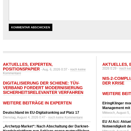
AKTUELLES
,
EXPERTEN
,
AKTUELLES
,
POSITIONSPAPIER
2026 0:29 -
noch ke
- Aug. 6, 2026 0:37 -
noch keine
Kommentare
NIS-2-COMPLI
DIGITALISIERUNG DER SCHIENE: TÜV-
DER KRISE
VERBAND FORDERT MODERNISIERUNG
SICHERHEITSRELEVANTER VERFAHREN
WEITERE BEI
WEITERE BEITRÄGE IN EXPERTEN
ElringKlinger mod
Management mit 
Deutschland im EU-Digitalranking auf Platz 17
Mittwoch, August 5,
Dienstag, August 4, 2026 0:47 -
noch keine Kommentare
EU AI Act: Aktuel
„Archetyp Market“: Nach Abschaltung der Darknet-
Notwendigkeit de