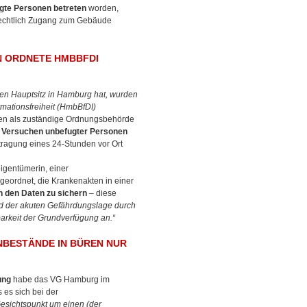
gte Personen betreten
worden,
rrechtlich Zugang zum Gebäude
N ORDNETE HMBBFDI
hren Hauptsitz in Hamburg hat, wurden
mationsfreiheit (HmbBfDI)
ren als zuständige Ordnungsbehörde
 Versuchen unbefugter Personen
tragung eines 24-Stunden vor Ort
igentümerin, einer
geordnet, die Krankenakten in einer
n den Daten zu sichern
– diese
d der akuten Gefährdungslage durch
arkeit der Grundverfügung an.“
ESTÄNDE IN BÜREN NUR E
ung
habe das VG Hamburg im
 es sich bei der
Gesichtspunkt um einen (der