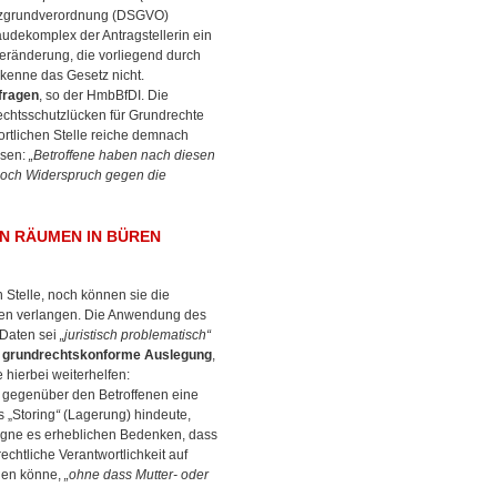
tzgrundverordnung (DSGVO)
udekomplex der Antragstellerin ein
veränderung, die vorliegend durch
 kenne das Gesetz nicht.
fragen
, so der HmbBfDI. Die
echtsschutzlücken für Grundrechte
ortlichen Stelle reiche demnach
ssen:
„Betroffene haben nach diesen
noch Widerspruch gegen die
N RÄUMEN IN BÜREN
Stelle, noch können sie die
men verlangen. Die Anwendung des
Daten sei
„juristisch problematisch“
e
grundrechtskonforme Auslegung
,
 hierbei weiterhelfen:
n gegenüber den Betroffenen eine
s „Storing
“
(Lagerung) hindeute,
gne es erheblichen Bedenken, dass
chtliche Verantwortlichkeit auf
ehen könne,
„ohne dass Mutter- oder