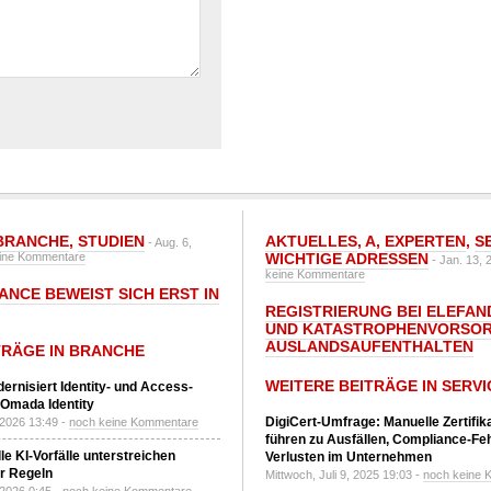
BRANCHE
,
STUDIEN
AKTUELLES
,
A
,
EXPERTEN
,
S
- Aug. 6,
ine Kommentare
WICHTIGE ADRESSEN
- Jan. 13, 
keine Kommentare
ANCE BEWEIST SICH ERST IN
REGISTRIERUNG BEI ELEFAND
UND KATASTROPHENVORSOR
AUSLANDSAUFENTHALTEN
TRÄGE IN BRANCHE
WEITERE BEITRÄGE IN SERVI
ernisiert Identity- und Access-
Omada Identity
DigiCert-Umfrage: Manuelle Zertifi
 2026 13:49 -
noch keine Kommentare
führen zu Ausfällen, Compliance-Fe
le KI-Vorfälle unterstreichen
Verlusten im Unternehmen
r Regeln
Mittwoch, Juli 9, 2025 19:03 -
noch keine 