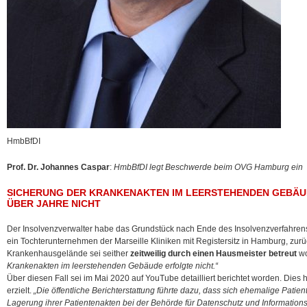
HmbBfDI
Prof. Dr. Johannes Caspar
:
HmbBfDI legt Beschwerde beim OVG Hamburg ein
SICHERUNG DER KRANKENAKTEN IM LEERSTEHENDEN GEBÄU
ÜBER JAHRE NICHT
Der Insolvenzverwalter habe das Grundstück nach Ende des Insolvenzverfahren
ein Tochterunternehmen der Marseille Kliniken mit Registersitz in Hamburg, zu
Krankenhausgelände sei seither
zeitweilig durch einen Hausmeister betreut
wo
Krankenakten im leerstehenden Gebäude erfolgte nicht.“
Über diesen Fall sei im Mai 2020 auf YouTube detailliert berichtet worden. Dies
erzielt.
„Die öffentliche Berichterstattung führte dazu, dass sich ehemalige Patien
Lagerung ihrer Patientenakten bei der Behörde für Datenschutz und Informations