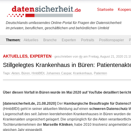
Startseite
Koopera
Deutschlands umfassendes Online-Portal für Fragen der Datensicherheit
im privaten, beruflichen, geschäftlichen und behördlichen Umfeld
Themen:
Aktuelles
Branche
Experten
Portraits
Positionspapier
P
AKTUELLES
,
EXPERTEN
- geschrieben von
dp
am Freitag, August 21, 2020 21:1
Stillgelegtes Krankenhaus in Büren: Patientenak
Tags:
Akten
,
Büren
,
HmbBfDI
,
Johannes Caspar
,
Krankenhaus
,
Patienten
Über diesen Vorfall in Büren wurde im Mai 2020 auf YouTube detailliert berich
[datensicherheit.de, 21.08.2020]
Der
Hamburgische Beauftragte für Datenschu
(HmbBfDI) geht in seiner aktuellen Meldung auf einen
schweren Datenschutz-Vo
Liegenschaft des seit Jahren leerstehenden Krankenhauses in Büren wurden d
Krankenakten ungesichert gelagert. Die ursprünglich für die Akten verantwortlic
Tochterunternehmen der
Marseille Kliniken
, habe 2010 Insolvenz angemeldet u
gleichen Jahr eingestellt.