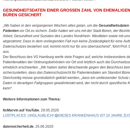
GESUNDHEITSDATEN EINER GROSSEN ZAHL VON EHEMALIGEN P
ÜREN GESICHERT
„Wir haben in den vergangenen Wochen alles getan, um die
Gesundheitsdaten 
Patienten
vor Ort zu sichern. Dafür hatten wir uns mit der Stadt Büren, der Bezir
Arbeit, Gesundheit und Soziales des Landes Nordrhein- Westfalen sowie mit u
abgestimmt. Dass in dem vorliegenden Fall nun keine Zuständigkeit für eine Auf
Datenschutzes bestehen soll, kommt nicht nur für uns überraschend“
, führt Prof
aus.
Der Beschluss des VG Hamburg werfe viele Fragen auf, welche insbesondere d
Patientenakten der Ordnungsbehörden vor Ort und letztlich auch die Durchsetzun
erheblich erschwerten.
„Wir haben daher Beschwerde gegen den Beschluss be
sicherzustellen, dass das Datenschutzrecht für Patientendaten am Standort Büren
Gleichzeitig müsse grundsätzlich geklärt werden,
„dass ein umfassender Schutz
Daten in derartigen Fallgruppen gewährleistet wird, der nicht durch spezifische
kann“
.
Weitere Informationen zum Thema:
ItsMarvin auf YouTube
, 29.05.2020
LOSTPLACES: UNGLAUBLICH! 😱DIESES KRANKENHAUS IST 10 JAHRE ZU🤨
datensicherheit.de
, 25.06.2020