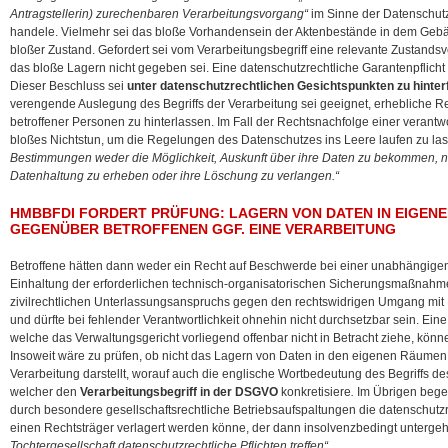
Antragstellerin) zurechenbaren Verarbeitungsvorgang“
im Sinne der Datenschu
handele. Vielmehr sei das bloße Vorhandensein der Aktenbestände in dem Gebä
bloßer Zustand. Gefordert sei vom Verarbeitungsbegriff eine relevante Zustands
das bloße Lagern nicht gegeben sei. Eine datenschutzrechtliche Garantenpflicht
Dieser Beschluss sei
unter datenschutzrechtlichen Gesichtspunkten zu hinter
verengende Auslegung des Begriffs der Verarbeitung sei geeignet, erhebliche R
betroffener Personen zu hinterlassen. Im Fall der Rechtsnachfolge einer verantw
bloßes Nichtstun, um die Regelungen des Datenschutzes ins Leere laufen zu la
Bestimmungen weder die Möglichkeit, Auskunft über ihre Daten zu bekommen, 
Datenhaltung zu erheben oder ihre Löschung zu verlangen.“
HMBBFDI FORDERT PRÜFUNG: LAGERN VON DATEN IN EIGENE
GEGENÜBER BETROFFENEN GGF. EINE VERARBEITUNG
Betroffene hätten dann weder ein Recht auf Beschwerde bei einer unabhängigen 
Einhaltung der erforderlichen technisch-organisatorischen Sicherungsmaßnah
zivilrechtlichen Unterlassungsanspruchs gegen den rechtswidrigen Umgang mit 
und dürfte bei fehlender Verantwortlichkeit ohnehin nicht durchsetzbar sein. Ein
welche das Verwaltungsgericht vorliegend offenbar nicht in Betracht ziehe, könne
Insoweit wäre zu prüfen, ob nicht das Lagern von Daten in den eigenen Räume
Verarbeitung darstellt, worauf auch die englische Wortbedeutung des Begriffs de
welcher den
Verarbeitungsbegriff in der DSGVO
konkretisiere
.
Im Übrigen bege
durch besondere gesellschaftsrechtliche Betriebsaufspaltungen die datenschutzre
einen Rechtsträger verlagert werden könne, der dann insolvenzbedingt unterg
Tochtergesellschaft datenschutzrechtliche Pflichten treffen“.