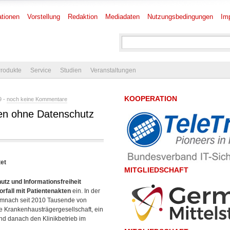
tionen
Vorstellung
Redaktion
Mediadaten
Nutzungsbedingungen
Im
rodukte
Service
Studien
Veranstaltungen
KOOPERATION
9 -
noch keine Kommentare
ten ohne Datenschutz
tet
MITGLIEDSCHAFT
tz und Informationsfreiheit
rfall mit Patientenakten
ein. In der
emnach seit 2010 Tausende von
he Krankenhausträgergesellschaft, ein
nd danach den Klinikbetrieb im