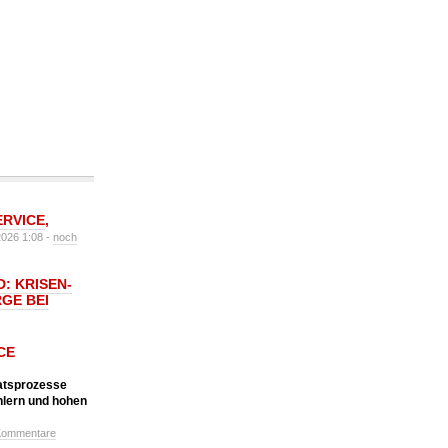
ERVICE
,
2026 1:08 -
noch
: KRISEN-
GE BEI
CE
katsprozesse
hlern und hohen
Kommentare