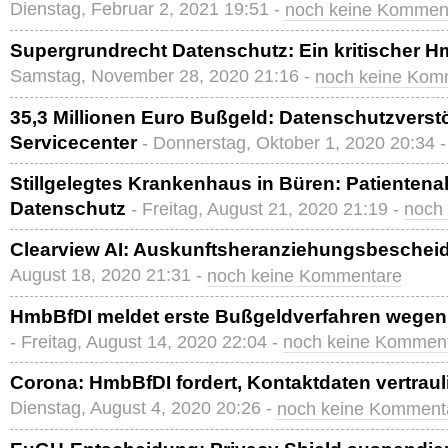
Dienstag, Februar 2, 2021 19:51 -
noch keine Kommen
Supergrundrecht Datenschutz: Ein kritischer 
Samstag, November 28, 2020 21:16 -
noch keine Kom
35,3 Millionen Euro Bußgeld: Datenschutzvers
Servicecenter
- Donnerstag, Oktober 1, 2020 20:34 
Stillgelegtes Krankenhaus in Büren: Patienten
Datenschutz
- Freitag, August 21, 2020 21:19 -
noch
Clearview AI: Auskunftsheranziehungsbescheid
August 18, 2020 21:31 -
noch keine Kommentare
HmbBfDI meldet erste Bußgeldverfahren wegen 
- Freitag, August 14, 2020 22:04 -
noch keine Kommen
Corona: HmbBfDI fordert, Kontaktdaten vertrau
Dienstag, August 4, 2020 20:26 -
noch keine Komment