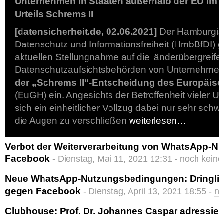
Unternehmen in Staaten außerhalb der EU im
Urteils Schrems II
[datensicherheit.de, 02.06.2021]
Der Hamburgis
Datenschutz und Informationsfreiheit (HmbBfDI) g
aktuellen Stellungnahme auf die länderübergreif
Datenschutzaufsichtsbehörden von Unternehme
der „Schrems II“-Entscheidung des Europäis
(EuGH) ein. Angesichts der Betroffenheit vieler
sich ein einheitlicher Vollzug dabei nur sehr sch
die Augen zu verschließen
weiterlesen…
Verbot der Weiterverarbeitung von WhatsApp-Nu
Facebook
- Dienstag, Mai 11, 2021 12:31 -
noch kei
Neue WhatsApp-Nutzungsbedingungen: Dringli
gegen Facebook
- Dienstag, April 13, 2021 18:55 -
n
Clubhouse: Prof. Dr. Johannes Caspar adressie