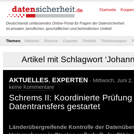
Startseite
Koopera
Deutschlands umfassendes Online-Portal für Fragen der Datensicherheit
im privaten, beruflichen, geschäftlichen und behördlichen Umfeld
Themen:
Aktuelles
Branche
Experten
Portraits
Positionspapier
P
Artikel mit Schlagwort ‘Johan
AKTUELLES
,
EXPERTEN
- Mittwoch, Juni 2
keine Kommentare
Schrems II: Koordinierte Prüfung 
Datentransfers gestartet
Länderübergreifende Kontrolle der Datenübe