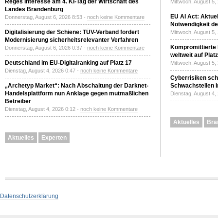
Reges Interesse am 4. KI-Tag der Wirtschaft des
Mittwoch, August 5,
Landes Brandenburg
EU AI Act: Aktuel
Donnerstag, August 6, 2026 8:53 -
noch keine Kommentare
Notwendigkeit de
Digitalisierung der Schiene: TÜV-Verband fordert
Mittwoch, August 5,
Modernisierung sicherheitsrelevanter Verfahren
Kompromittierte
Donnerstag, August 6, 2026 0:37 -
noch keine Kommentare
weltweit auf Plat
Deutschland im EU-Digitalranking auf Platz 17
Mittwoch, August 5,
Dienstag, August 4, 2026 0:47 -
noch keine Kommentare
Cyberrisiken sch
„Archetyp Market“: Nach Abschaltung der Darknet-
Schwachstellen i
Handelsplattform nun Anklage gegen mutmaßlichen
Dienstag, August 4,
Betreiber
Dienstag, August 4, 2026 0:12 -
noch keine Kommentare
Aktuelles
Bra
Aktuelles
Experten
Datenschutzerklärung