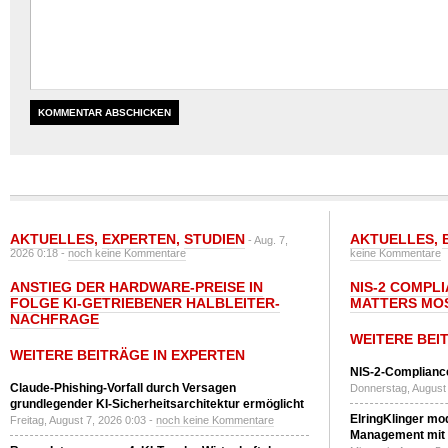
AKTUELLES
,
EXPERTEN
,
STUDIEN
AKTUELLES
,
- Aug. 7,
2026 0:18 -
noch keine Kommentare
keine Kommentare
ANSTIEG DER HARDWARE-PREISE IN
NIS-2 COMPL
FOLGE KI-GETRIEBENER HALBLEITER-
MATTERS MO
NACHFRAGE
WEITERE BEI
WEITERE BEITRÄGE IN EXPERTEN
NIS-2-Compliance
Claude-Phishing-Vorfall durch Versagen
Donnerstag, August 
grundlegender KI-Sicherheitsarchitektur ermöglicht
ElringKlinger mod
Freitag, August 7, 2026 0:03 -
noch keine Kommentare
Management mit 