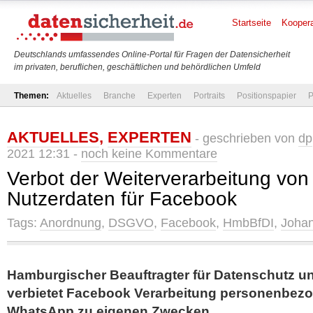
Startseite
Koopera
Deutschlands umfassendes Online-Portal für Fragen der Datensicherheit
im privaten, beruflichen, geschäftlichen und behördlichen Umfeld
Themen:
Aktuelles
Branche
Experten
Portraits
Positionspapier
P
AKTUELLES
,
EXPERTEN
- geschrieben von
dp
2021 12:31 -
noch keine Kommentare
Verbot der Weiterverarbeitung vo
Nutzerdaten für Facebook
Tags:
Anordnung
,
DSGVO
,
Facebook
,
HmbBfDI
,
Joha
Hamburgischer Beauftragter für Datenschutz und
verbietet Facebook Verarbeitung personenbez
WhatsApp zu eigenen Zwecken