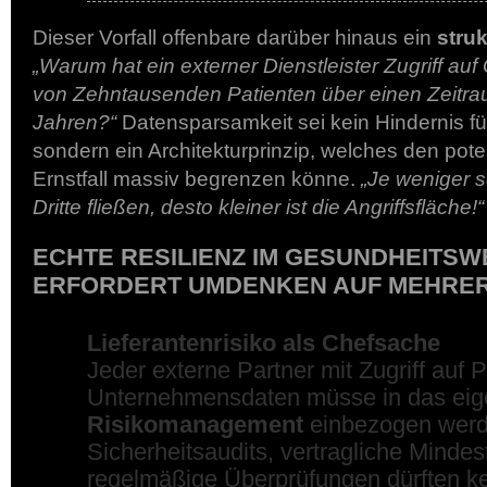
Dieser Vorfall offenbare darüber hinaus ein
stru
„Warum hat ein externer Dienstleister Zugriff au
von Zehntausenden Patienten über einen Zeitra
Jahren?“
Datensparsamkeit sei kein Hindernis für
sondern ein Architekturprinzip, welches den pot
Ernstfall massiv begrenzen könne.
„Je weniger 
Dritte fließen, desto kleiner ist die Angriffsfläche!“
ECHTE RESILIENZ IM GESUNDHEITS
ERFORDERT UMDENKEN AUF MEHRER
Lieferantenrisiko als Chefsache
Jeder externe Partner mit Zugriff auf 
Unternehmensdaten müsse in das ei
Risikomanagement
einbezogen werd
Sicherheitsaudits, vertragliche Minde
regelmäßige Überprüfungen dürften 