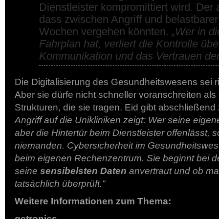
Dienstleister kompromittiert wird. Der a
dass zwischen Angriff und belastbarer
Wochen vergehen könnten.
„Wer in di
Fahrplan hat, verliert die Kontrolle übe
Kommunikation und das Vertrauen der
Die Digitalisierung des Gesundheitswesens sei r
Aber sie dürfe nicht schneller voranschreiten al
Strukturen, die sie tragen. Eid gibt abschließen
Angriff auf die Unikliniken zeigt: Wer seine eig
aber die Hintertür beim Dienstleister offenlässt,
niemanden. Cybersicherheit im Gesundheitswese
beim eigenen Rechenzentrum. Sie beginnt bei 
seine
sensibelsten Daten
anvertraut und ob ma
tatsächlich überprüft.“
Weitere Informationen zum Thema:
getronics