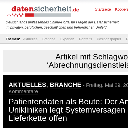
Startseite
Koopera
Deutschlands umfassendes Online-Portal für Fragen der Datensicherheit
im privaten, beruflichen, geschäftlichen und behördlichen Umfeld
Themen:
Aktuelles
Branche
Experten
Portraits
Positionspapier
P
Artikel mit Schlagwo
‘Abrechnungsdienstleis
AKTUELLES
,
BRANCHE
- Freitag, Mai 29, 2
Kommentare
Patientendaten als Beute: Der Ang
Unikliniken legt Systemversagen 
Lieferkette offen