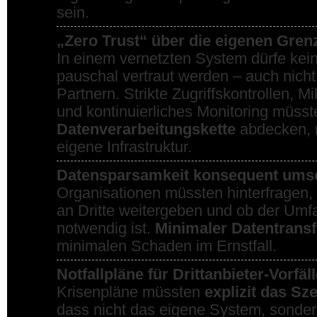
sein.
„Zero Trust“ über die eigenen Gren
In einem vernetzten System dürfe kei
pauschal vertraut werden – auch nicht
Partnern. Strikte Zugriffskontrollen, 
und kontinuierliches Monitoring müss
Datenverarbeitungskette
abdecken, n
eigene Infrastruktur.
Datensparsamkeit konsequent ums
Organisationen müssten hinterfragen,
an Dritte weitergeben und ob der Umfa
notwendig ist.
Minimaler Datentransf
minimalen Schaden im Ernstfall.
Notfallpläne für Drittanbieter-Vorfäl
Krisenpläne müssten
explizit das Sz
dass nicht das eigene System, sonder