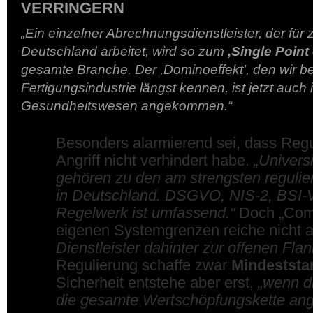
VERRINGERN
„Ein einzelner Abrechnungsdienstleister, der für z
Deutschland arbeitet, wird so zum
,Single Point 
gesamte Branche. Der ,Dominoeffekt’, den wir bei
Fertigungsindustrie längst kennen, ist jetzt auch 
Gesundheitswesen angekommen.“
Besonders alarmierend sei, dass Regu
Angriff nicht verhindert habe.
„Universi
gehören zu den am strengsten regulie
in Deutschland. DSGVO, NIS-2, BSI-
Regelwerk ist umfassend.“
Doch „Comp
eigenen Systemgrenzen reiche nicht 
Dienstleister dahinter zur offenen Flan
Regulierung schaffe zwar
Mindeststa
Sicherheit entstehe aber erst,
„wenn d
die gesamte Wertschöpfungskette an