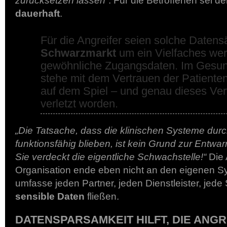
zurücksetzen lassen“
. Für die Betroffenen sei de
dauerhaft
.
Für die Angreifer seien solche Datens
Schwarzmarkt
um ein Vielfaches wert
gewöhnliche Zugangsdaten. Im Gesu
stehe mit dem Vertrauen der Patiente
auf dem Spiel – und genau dieses Vert
verletzt worden.
„Die Tatsache, dass die klinischen Systeme du
funktionsfähig blieben, ist kein Grund zur Entwa
Sie verdeckt die eigentliche Schwachstelle!“
Die 
Organisation ende eben nicht an den eigenen S
umfasse jeden Partner, jeden Dienstleister, jede S
sensible Daten
fließen.
DATENSPARSAMKEIT HILFT, DIE ANG