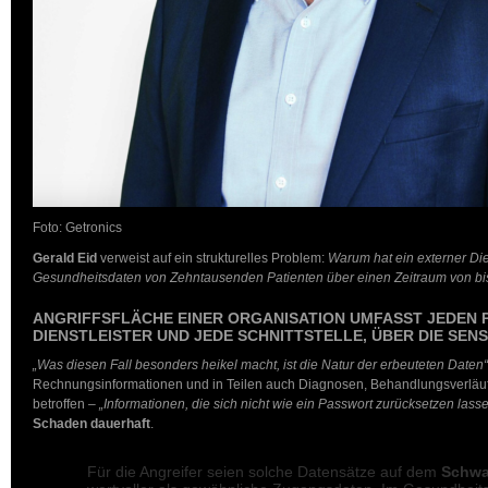
Foto: Getronics
Gerald Eid
verweist auf ein strukturelles Problem:
Warum hat ein externer Dien
Gesundheitsdaten von Zehntausenden Patienten über einen Zeitraum von bi
ANGRIFFSFLÄCHE EINER ORGANISATION UMFASST JEDEN 
DIENSTLEISTER UND JEDE SCHNITTSTELLE, ÜBER DIE SENS
„Was diesen Fall besonders heikel macht, ist die Natur der erbeuteten Daten“
Rechnungsinformationen und in Teilen auch Diagnosen, Behandlungsverläu
betroffen –
„Informationen, die sich nicht wie ein Passwort zurücksetzen lass
Schaden dauerhaft
.
Für die Angreifer seien solche Datensätze auf dem
Schwa