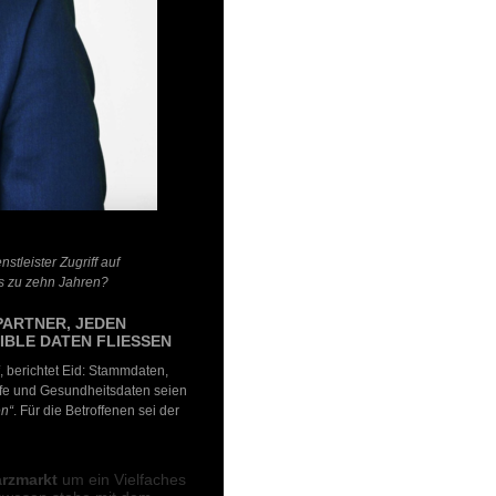
stleister Zugriff auf
s zu zehn Jahren?
PARTNER, JEDEN
IBLE DATEN FLIESSEN
, berichtet Eid: Stammdaten,
fe und Gesundheitsdaten seien
en“
. Für die Betroffenen sei der
rzmarkt
um ein Vielfaches