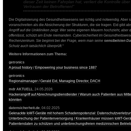
dieser Zeit keinen Fahrplan hat, verliert die Kontrolle üb
Vertrauen der Betroffenen!“
Die Digitalisierung des Gesundheitswesens sei richtig und notwendig. Aber si
voranschreiten als die Absicherung der Strukturen, die sie tragen. Eid gibt 
Angriff auf die Unikliniken zeigt: Wer seine eigenen Mauern hochzieht, aber d
offenlässt, schützt am Ende niemanden. Cybersicherheit im Gesundheitswes
Rechenzentrum. Sie beginnt bei der Frage, wem man seine
sensibelsten Da
Schutz auch tatsächlich überprüft.“
Weitere Informationen zum Thema:
getronics
A proud history / Empowering your business since 1887
getronics
Regionalmanager / Gerald Eid, Managing Director, DACH
mdr AKTUELL
, 24.05.2026
Hackerangriff auf Abrechnungsdienstleister / Warum auch Patienten aus Mitte
könnten
datensicherheit.de
, 04.02.2025
Geknackte IoMT-Geräte mit hohem Schadenspotenzial: Datenschutzverletzun
Unterbrechung der Patientenversorgung / Krankenhäuser müssen IoMT-Gerä
Patientendaten zu schützen und unterbrechungsfreien medizinischen Betrieb