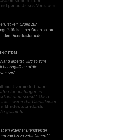
tswesen stehe mit dem
 und genau dieses Vertrauen
en, ist kein Grund zur
ngriffsfläche einer Organisation
eden Dienstleister, jede
RINGERN
chland arbeitet, wird so zum
 bei Angriffen auf die
ekommen.“
f nicht verhindert habe.
erten Einrichtungen in
rk ist umfassend.“
Doch
t aus,
„wenn der Dienstleister
war
Mindeststandards
–
 die gesamte
t ein externer Dienstleister
aum von bis zu zehn Jahren?“