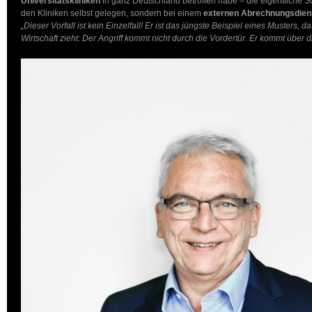
Universitätskliniken
in ganz Deutschland betroffen habe – die eigentliche S
den Kliniken selbst gelegen, sondern bei einem
externen Abrechnungsdiens
„Dieser Vorfall ist kein Einzelfall! Er ist das jüngste Beispiel eines Musters, 
Wirtschaft zieht: Der Angriff kommt nicht durch die Vordertür. Er kommt über 