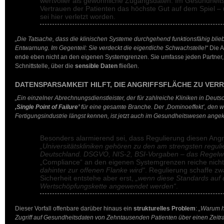
wertvoller als gewöhnliche Zugangsdaten. Im Gesundhei
Vertrauen der Patienten das höchste Gut auf dem Spiel –
sei hier verletzt worden.
„Die Tatsache, dass die klinischen Systeme durchgehend funktionsfähig blieb
Entwarnung. Im Gegenteil: Sie verdeckt die eigentliche Schwachstelle!“
Die A
ende eben nicht an den eigenen Systemgrenzen. Sie umfasse jeden Partner, j
Schnittstelle, über die
sensible Daten
fließen.
DATENSPARSAMKEIT HILFT, DIE ANGRIFFSFLÄCHE ZU VER
„Ein einzelner Abrechnungsdienstleister, der für zahlreiche Kliniken in Deuts
,Single Point of Failure’
für eine gesamte Branche. Der ,Dominoeffekt’, den wir
Fertigungsindustrie längst kennen, ist jetzt auch im Gesundheitswesen ang
Besonders alarmierend sei, dass Regulierung diesen Angrif
„Universitätskliniken gehören zu den am strengsten reguli
Deutschland. DSGVO, NIS-2, BSI-Vorgaben – das Regelwe
„Compliance“ an den eigenen Systemgrenzen reiche nich
dahinter zur offenen Flanke wird“
. Regulierung schaffe z
Sicherheit entstehe aber erst,
„wenn diese Standards auf
Wertschöpfungskette angewendet werden“
.
Dieser Vorfall offenbare darüber hinaus ein
strukturelles Problem
:
„Warum ha
Zugriff auf Gesundheitsdaten von Zehntausenden Patienten über einen Zeitr