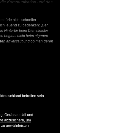
er die Kommunikation und das
e dürfe nicht schneller
abschließend zu bedenken:
„Der
ie Hintertür beim Dienstleister
en beginnt nicht beim eigenen
ten
anvertraut und ob man deren
ldeutschland betroffen sein
g, Geräteausfall und
te abzusichern, um
 zu gewährleisten