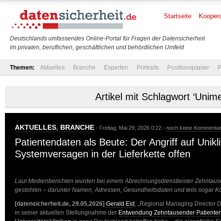
Startseite
Koopera
Deutschlands umfassendes Online-Portal für Fragen der Datensicherheit
im privaten, beruflichen, geschäftlichen und behördlichen Umfeld
Themen:
Aktuelles
Branche
Experten
Portraits
Positionspapier
P
Artikel mit Schlagwort ‘Unim
AKTUELLES
,
BRANCHE
- Freitag, Mai 29, 2026 0:22 -
noch keine Kommenta
Patientendaten als Beute: Der Angriff auf Unikli
Systemversagen in der Lieferkette offen
Laut Medienberichten wurden bei einem Abrechnungsdienstleister Zehntaus
gestohlen – darunter Namen, Adressen, Gesundheitsdaten und teils sogar 
[datensicherheit.de, 29.05.2026]
Gerald Eid
, „Regional Managing Director
in seiner aktuellen Stellungnahme der
Entwendung Zehntausender Patiente