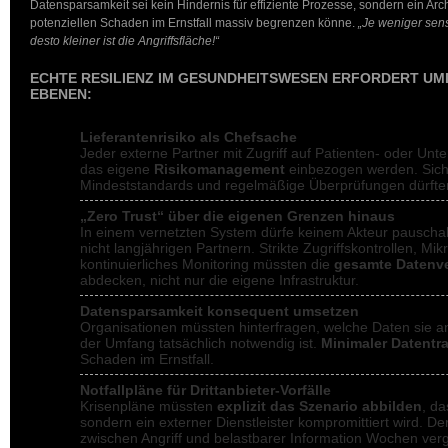
Datensparsamkeit sei kein Hindernis für effiziente Prozesse, sondern ein Arc
potenziellen Schaden im Ernstfall massiv begrenzen könne.
„Je weniger sens
desto kleiner ist die Angriffsfläche!“
ECHTE RESILIENZ IM GESUNDHEITSWESEN ERFORDERT U
EBENEN:
Lieferantenrisiko als Chefsache
Jeder externe Partner mit Zugriff auf Patienten- oder U
das eigene
Risikomanagement
einbezogen werden. Siche
Mindeststandards und regelmäßige Überprüfungen dürfte
„Zero Trust“ über die eigenen Grenzen hinaus
In einem vernetzten System dürfe keinem Akteur pauschal
nicht langjährigen Partnern. Strikte Zugriffskontrollen, M
kontinuierliches Monitoring müssten die
gesamte Datenve
abdecken, nicht nur die eigene Infrastruktur.
Datensparsamkeit konsequent umsetzen
Organisationen müssten hinterfragen, welche Daten sie a
der Umfang tatsächlich notwendig ist.
Minimaler Datentr
Schaden im Ernstfall.
Notfallpläne für Drittanbieter-Vorfälle
Krisenpläne müssten
explizit das Szenario abbilden
, da
sondern ein externer Dienstleister kompromittiert wird. Der
zwischen Angriff und belastbarer Information Wochen ve