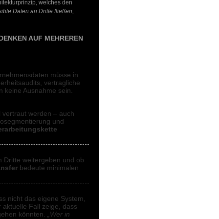
hitekturprinzip, welches den
ible Daten an Dritte fließen,
MDENKEN AUF MEHREREN
nternehmensdaten müsse in
rheitsaudits, vertragliche
n keine Ausnahme sein.
 vertraut werden – auch
ikrosegmentierung und
rarbeitungskette
n Dritte weitergeben und ob
ansfer
bedeute minimalen
ss nicht das eigene System,
 aktuelle Fall zeige, dass
rgehen könnten.
„Wer in