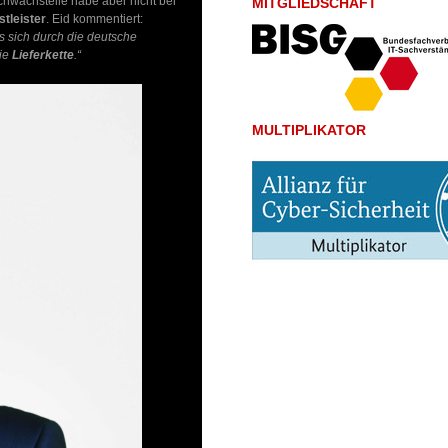
chwachstelle habe aber nicht bei
MITGLIEDSCHAFT
tleister
. Eid kommentiert:
das sich durch die deutsche
die
Lieferkette
.“
MULTIPLIKATOR