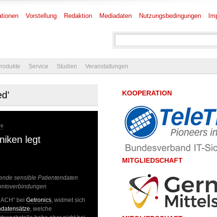
tionen
Vorstellung
Redaktion
Mediadaten
Nutzungsbedingungen
Im
rodukte
Service
Studien
Veranstaltungen
KOOPERATION
ed’
re
niken legt
MITGLIEDSCHAFT
ende sensible Patientendaten
Kontoverbindungen
 DACH“ bei
Getronics
, widmet sich
ndatensätze
, welche