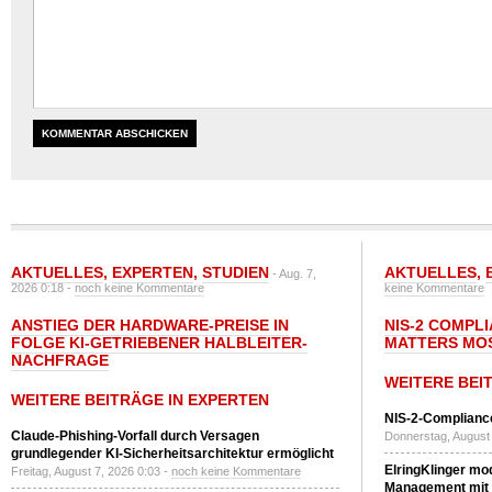
AKTUELLES
,
EXPERTEN
,
STUDIEN
AKTUELLES
,
- Aug. 7,
2026 0:18 -
noch keine Kommentare
keine Kommentare
ANSTIEG DER HARDWARE-PREISE IN
NIS-2 COMPL
FOLGE KI-GETRIEBENER HALBLEITER-
MATTERS MO
NACHFRAGE
WEITERE BEI
WEITERE BEITRÄGE IN EXPERTEN
NIS-2-Compliance
Claude-Phishing-Vorfall durch Versagen
Donnerstag, August 
grundlegender KI-Sicherheitsarchitektur ermöglicht
ElringKlinger mod
Freitag, August 7, 2026 0:03 -
noch keine Kommentare
Management mit 