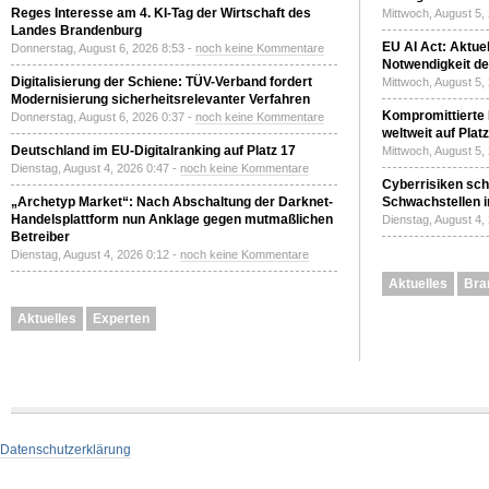
Reges Interesse am 4. KI-Tag der Wirtschaft des
Mittwoch, August 5,
Landes Brandenburg
EU AI Act: Aktuel
Donnerstag, August 6, 2026 8:53 -
noch keine Kommentare
Notwendigkeit de
Digitalisierung der Schiene: TÜV-Verband fordert
Mittwoch, August 5,
Modernisierung sicherheitsrelevanter Verfahren
Kompromittierte
Donnerstag, August 6, 2026 0:37 -
noch keine Kommentare
weltweit auf Plat
Deutschland im EU-Digitalranking auf Platz 17
Mittwoch, August 5,
Dienstag, August 4, 2026 0:47 -
noch keine Kommentare
Cyberrisiken sch
„Archetyp Market“: Nach Abschaltung der Darknet-
Schwachstellen i
Handelsplattform nun Anklage gegen mutmaßlichen
Dienstag, August 4,
Betreiber
Dienstag, August 4, 2026 0:12 -
noch keine Kommentare
Aktuelles
Bra
Aktuelles
Experten
Datenschutzerklärung