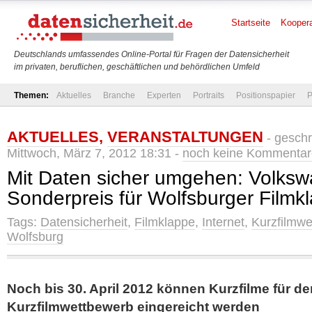
Startseite
Koopera
Deutschlands umfassendes Online-Portal für Fragen der Datensicherheit
im privaten, beruflichen, geschäftlichen und behördlichen Umfeld
Themen:
Aktuelles
Branche
Experten
Portraits
Positionspapier
P
AKTUELLES
,
VERANSTALTUNGEN
- gesch
Mittwoch, März 7, 2012 18:31 -
noch keine Kommentar
Mit Daten sicher umgehen: Volksw
Sonderpreis für Wolfsburger Filmk
Tags:
Datensicherheit
,
Filmklappe
,
Internet
,
Kurzfilmw
Wolfsburg
Noch bis 30. April 2012 können Kurzfilme für de
Kurzfilmwettbewerb eingereicht werden