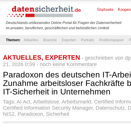
Startseite
Koopera
Deutschlands umfassendes Online-Portal für Fragen der Datensicherheit
im privaten, beruflichen, geschäftlichen und behördlichen Umfeld
Themen:
Aktuelles
Branche
Experten
Portraits
Positionspapier
P
AKTUELLES
,
EXPERTEN
- geschrieben von
dp
21, 2026 0:59 -
noch keine Kommentare
Paradoxon des deutschen IT-Arbei
Zunahme arbeitsloser Fachkräfte 
IT-Sicherheit in Unternehmen
Tags:
AI Act
,
Arbeitslose
,
Arbeitsmarkt
,
Certified Inform
Certified Information Security Manager
,
Datenschutz
,
NIS2
,
Paradoxon
,
Sicherheit