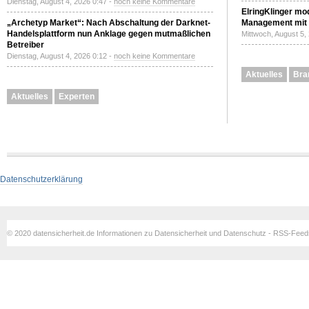
Dienstag, August 4, 2026 0:47 -
noch keine Kommentare
ElringKlinger mod
„Archetyp Market“: Nach Abschaltung der Darknet-
Management mit 
Handelsplattform nun Anklage gegen mutmaßlichen
Mittwoch, August 5,
Betreiber
Dienstag, August 4, 2026 0:12 -
noch keine Kommentare
Aktuelles
Bra
Aktuelles
Experten
Datenschutzerklärung
© 2020 datensicherheit.de Informationen zu Datensicherheit und Datenschutz - RSS-Fee