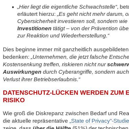
„Hier liegt die eigentliche Schwachstelle“
, bet
erläutert hierzu:
„Es geht nicht mehr darum, 
Cybersicherheit investieren soll, sondern wi
Investitionen
tätigt – von der Prävention übe
zur Reaktion und Wiederherstellung.“
Dies beginne immer mit ganzheitlich ausgebildeten 
bedenken:
„Unternehmen, die jetzt falsche Entsch
Kostensenkung treffen, riskieren nicht nur
schwer
Auswirkungen
durch Cyberangriffe, sondern auch
Verlust ihrer Betriebserlaubnis.“
DATENSCHUTZ-LÜCKEN WERDEN ZUM E
RISIKO
Wie groß die Diskrepanz zwischen Bedarf und Realit
die aktuelle repräsentative
„State of Privacy“-Stud
zeige, dass
über die Hälfte
(51%) der technischen