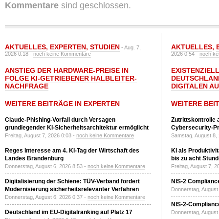
Kommentare
sind geschlossen.
AKTUELLES
,
EXPERTEN
,
STUDIEN
AKTUELLES
,
- Aug. 7,
2026 0:18 -
noch keine Kommentare
2026 0:54 -
noch ke
ANSTIEG DER HARDWARE-PREISE IN
EXISTENZIELL
FOLGE KI-GETRIEBENER HALBLEITER-
DEUTSCHLAN
NACHFRAGE
DIGITALEN A
WEITERE BEITRÄGE IN EXPERTEN
WEITERE BEI
Claude-Phishing-Vorfall durch Versagen
Zutrittskontrolle
grundlegender KI-Sicherheitsarchitektur ermöglicht
Cybersecurity-Pri
Freitag, August 7, 2026 0:03 -
noch keine Kommentare
Samstag, August 8,
Reges Interesse am 4. KI-Tag der Wirtschaft des
KI als Produktivi
Landes Brandenburg
bis zu acht Stun
Donnerstag, August 6, 2026 8:53 -
noch keine Kommentare
Freitag, August 7, 
Digitalisierung der Schiene: TÜV-Verband fordert
NIS-2 Compliance
Modernisierung sicherheitsrelevanter Verfahren
Donnerstag, August 
Donnerstag, August 6, 2026 0:37 -
noch keine Kommentare
NIS-2-Compliance
Deutschland im EU-Digitalranking auf Platz 17
Donnerstag, August 