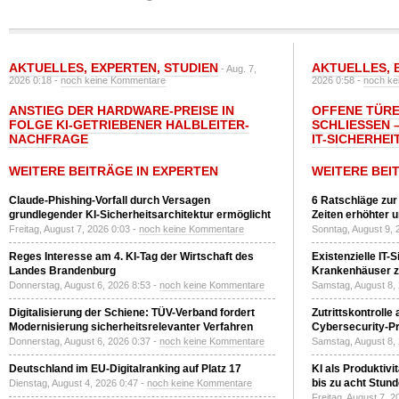
AKTUELLES
,
EXPERTEN
,
STUDIEN
AKTUELLES
,
- Aug. 7,
2026 0:18 -
noch keine Kommentare
2026 0:58 -
noch ke
ANSTIEG DER HARDWARE-PREISE IN
OFFENE TÜRE
FOLGE KI-GETRIEBENER HALBLEITER-
SCHLIESSEN –
NACHFRAGE
T-SICHERHEI
WEITERE BEITRÄGE IN EXPERTEN
WEITERE BEI
Claude-Phishing-Vorfall durch Versagen
6 Ratschläge zur
grundlegender KI-Sicherheitsarchitektur ermöglicht
Zeiten erhöhter 
Freitag, August 7, 2026 0:03 -
noch keine Kommentare
Sonntag, August 9, 
Reges Interesse am 4. KI-Tag der Wirtschaft des
Existenzielle IT-
Landes Brandenburg
Krankenhäuser zu
Donnerstag, August 6, 2026 8:53 -
noch keine Kommentare
Samstag, August 8,
Digitalisierung der Schiene: TÜV-Verband fordert
Zutrittskontrolle
Modernisierung sicherheitsrelevanter Verfahren
Cybersecurity-Pri
Donnerstag, August 6, 2026 0:37 -
noch keine Kommentare
Samstag, August 8,
Deutschland im EU-Digitalranking auf Platz 17
KI als Produktivi
bis zu acht Stun
Dienstag, August 4, 2026 0:47 -
noch keine Kommentare
Freitag, August 7, 