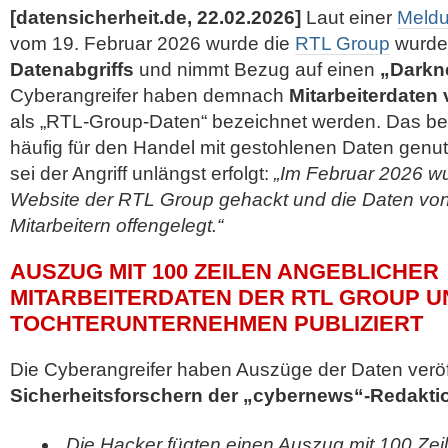
[datensicherheit.de, 22.02.2026]
Laut einer
Meld
vom 19. Februar 2026 wurde die
RTL Group
wurd
Datenabgriffs
und nimmt Bezug auf einen
„Darkn
Cyberangreifer haben demnach
Mitarbeiterdaten 
als „RTL-Group-Daten“ bezeichnet werden. Das be
häufig für den Handel mit gestohlenen Daten genut
sei der Angriff unlängst erfolgt:
„Im Februar 2026 wu
Website der RTL Group gehackt und die Daten vo
Mitarbeitern offengelegt.“
AUSZUG MIT 100 ZEILEN ANGEBLICHER
MITARBEITERDATEN DER RTL GROUP U
TOCHTERUNTERNEHMEN PUBLIZIERT
Die Cyberangreifer haben Auszüge der Daten veröf
Sicherheitsforschern der „cybernews“-Redakti
„Die Hacker fügten einen Auszug mit 100 Zei