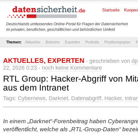
Startseite
Koopera
Deutschlands umfassendes Online-Portal für Fragen der Datensicherheit
im privaten, beruflichen, geschäftlichen und behördlichen Umfeld
Themen:
Aktuelles
Branche
Experten
Portraits
Positionspapier
P
AKTUELLES
,
EXPERTEN
- geschrieben von
dp
22, 2026 0:23 -
noch keine Kommentare
RTL Group: Hacker-Abgriff von Mit
aus dem Intranet
Tags:
Cybernews
,
Darknet
,
Datenabgriff
,
Hacker
,
Intra
In einem „Darknet“-Forenbeitrag haben Cyberangrei
veröffentlicht, welche als „RTL-Group-Daten“ beze