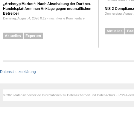
„Archetyp Market“: Nach Abschaltung der Darknet-
Handelsplattform nun Anklage gegen mutmaßlichen
NIS-2 Compliance
Betreiber
Donnerstag, August 
Dienstag, August 4, 2026 0:12 -
noch keine Kommentare
Aktuelles
Bra
Aktuelles
Experten
Datenschutzerklärung
© 2020 datensicherheit.de Informationen zu Datensicherheit und Datenschutz - RSS-Fee