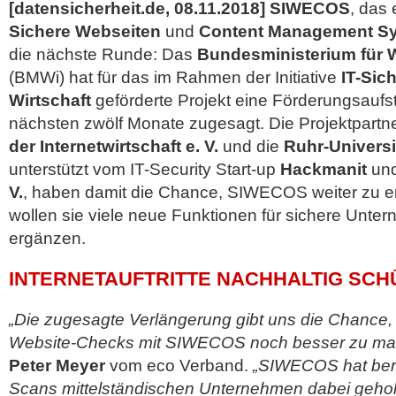
[datensicherheit.de, 08.11.2018]
SIWECOS
, das 
Sichere Webseiten
und
Content Management S
die nächste Runde: Das
Bundesministerium für W
(BMWi) hat für das im Rahmen der Initiative
IT-Sich
Wirtschaft
geförderte Projekt eine Förderungsaufs
nächsten zwölf Monate zugesagt. Die Projektpartne
der Internetwirtschaft e. V.
und die
Ruhr-Univers
unterstützt vom IT-Security Start-up
Hackmanit
un
V.
, haben damit die Chance, SIWECOS weiter zu e
wollen sie viele neue Funktionen für sichere Unt
ergänzen.
INTERNETAUFTRITTE NACHHALTIG SCH
„Die zugesagte Verlängerung gibt uns die Chance,
Website-Checks mit SIWECOS noch besser zu ma
Peter Meyer
vom eco Verband.
„SIWECOS hat bere
Scans mittelständischen Unternehmen dabei geholf