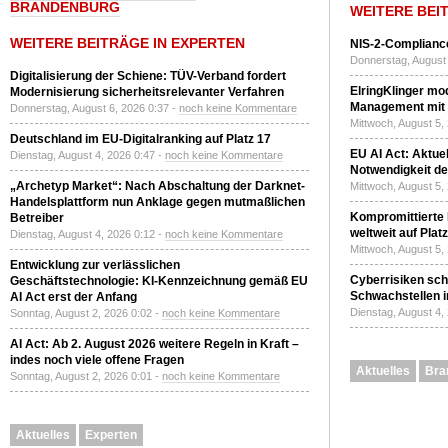
BRANDENBURG
WEITERE BEI
WEITERE BEITRÄGE IN EXPERTEN
NIS-2-Compliance
Donnerstag, August 
Digitalisierung der Schiene: TÜV-Verband fordert
ElringKlinger mod
Modernisierung sicherheitsrelevanter Verfahren
Management mit 
Donnerstag, August 6, 2026 0:37 -
noch keine Kommentare
Mittwoch, August 5,
Deutschland im EU-Digitalranking auf Platz 17
EU AI Act: Aktuel
Dienstag, August 4, 2026 0:47 -
noch keine Kommentare
Notwendigkeit de
„Archetyp Market“: Nach Abschaltung der Darknet-
Mittwoch, August 5,
Handelsplattform nun Anklage gegen mutmaßlichen
Kompromittierte
Betreiber
weltweit auf Plat
Dienstag, August 4, 2026 0:12 -
noch keine Kommentare
Mittwoch, August 5,
Entwicklung zur verlässlichen
Cyberrisiken sch
Geschäftstechnologie: KI-Kennzeichnung gemäß EU
Schwachstellen i
AI Act erst der Anfang
Dienstag, August 4,
Sonntag, August 2, 2026 0:02 -
noch keine Kommentare
AI Act: Ab 2. August 2026 weitere Regeln in Kraft –
indes noch viele offene Fragen
Aktuelles
Bra
Sonntag, August 2, 2026 0:01 -
noch keine Kommentare
Aktuelles
Experten