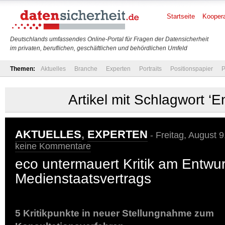
Startseite
Koopera
Deutschlands umfassendes Online-Portal für Fragen der Datensicherheit
im privaten, beruflichen, geschäftlichen und behördlichen Umfeld
Themen:
Aktuelles
Branche
Experten
Portraits
Positionspapier
P
Artikel mit Schlagwort ‘E
AKTUELLES
,
EXPERTEN
- Freitag, August 
keine Kommentare
eco untermauert Kritik am Entwu
Medienstaatsvertrags
5 Kritikpunkte in neuer Stellungnahme zum