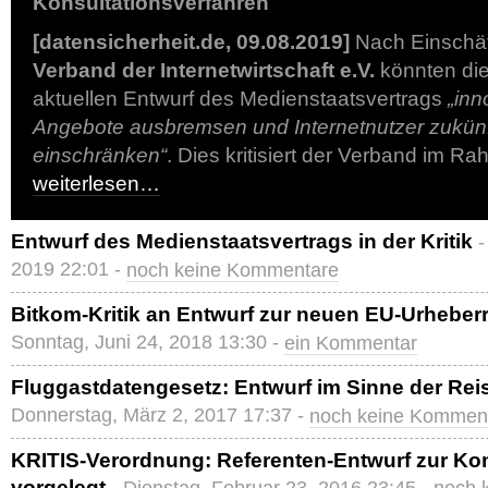
Konsultationsverfahren
[datensicherheit.de, 09.08.2019]
Nach Einschä
Verband der Internetwirtschaft e.V.
könnten di
aktuellen Entwurf des Medienstaatsvertrags
„inn
Angebote ausbremsen und Internetnutzer zukünft
einschränken“
. Dies kritisiert der Verband im R
weiterlesen…
Entwurf des Medienstaatsvertrags in der Kritik
-
2019 22:01 -
noch keine Kommentare
Bitkom-Kritik an Entwurf zur neuen EU-Urheberr
Sonntag, Juni 24, 2018 13:30 -
ein Kommentar
Fluggastdatengesetz: Entwurf im Sinne der Rei
Donnerstag, März 2, 2017 17:37 -
noch keine Kommen
KRITIS-Verordnung: Referenten-Entwurf zur K
vorgelegt