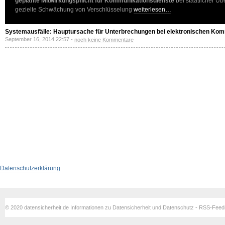
geplante Mitwirkungspflicht für Kommunikationsdienste
bei staatlicher Ü
gezielte Schwächung von Verschlüsselung
weiterlesen…
Systemausfälle: Hauptursache für Unterbrechungen bei elektronischen Ko
September 16, 2014 22:57 -
noch keine Kommentare
Datenschutzerklärung
© 2020 datensicherheit.de Informationen zu Datensicherheit und Datenschutz - RSS-Fee