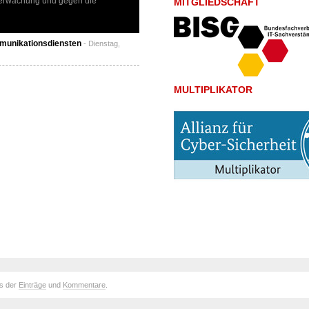
berwachung und gegen die
MITGLIEDSCHAFT
mmunikationsdiensten
- Dienstag,
MULTIPLIKATOR
ds der
Einträge
und
Kommentare
.