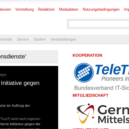
tionen
Vorstellung
Redaktion
Mediadaten
Nutzungsbedingungen
Im
rodukte
Service
Studien
Veranstaltungen
KOOPERATION
nsdienste’
tare
Initiative gegen
MITGLIEDSCHAFT
ste im Auftrag der
eTrusT) wird nach eigenen
ierte Initiative gegen die