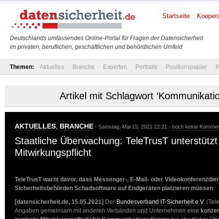
Startseite
Koopera
Deutschlands umfassendes Online-Portal für Fragen der Datensicherheit
im privaten, beruflichen, geschäftlichen und behördlichen Umfeld
Themen:
Aktuelles
Branche
Experten
Portraits
Positionspapier
P
Artikel mit Schlagwort ‘Kommunikatio
AKTUELLES
,
BRANCHE
- Samstag, Mai 15, 2021 22:21 -
noch keine Kommen
Staatliche Überwachung: TeleTrusT unterstützt 
Mitwirkungspflicht
TeleTrusT warnt davor, dass Messenger-, E-Mail- oder Videokonferenzdien
Sicherheitsbehörden Schadsoftware auf Endgeräten platzieren müssen
[datensicherheit.de, 15.05.2021]
Der
Bundesverband IT-Sicherheit e.V.
(Tel
Angaben gemeinsam mit anderen Verbänden und Unternehmen eine
konzert