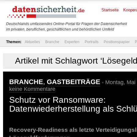
Startseite
Koopera
Deutschlands umfassendes Online-Portal für Fragen der Datensicherheit
im privaten, beruflichen, geschäftlichen und behördlichen Umfeld
Themen:
Aktuelles
Branche
Experten
Portraits
Positionspapier
P
Artikel mit Schlagwort ‘Lösegel
BRANCHE
,
GASTBEITRÄGE
- Montag, Mai 
keine Kommentare
Schutz vor Ransomware:
Datenwiederherstellung als Schl
Recovery-Readiness als letzte Verteidigungsl