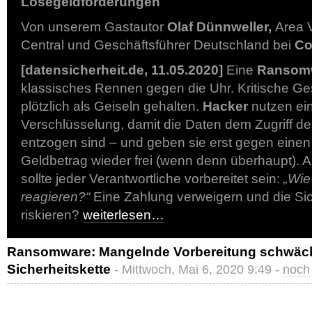
Lösegeldforderungen
Von unserem Gastautor
Olaf Dünnweller,
Area 
Central und Geschäftsführer Deutschland bei
Co
[datensicherheit.de, 11.05.2020]
Eine
Ransomw
klassisches Rennen gegen die Uhr. Kritische G
plötzlich als Geiseln gehalten.
Hacker
nutzen ei
Verschlüsselung, damit die Daten dem Zugriff d
entzogen sind – und geben sie erst gegen einen
Geldbetrag wieder frei (wenn denn überhaupt). A
sollte jeder Verantwortliche vorbereitet sein:
„Wie
reagieren?“
Eine Zahlung verweigern und die Sic
riskieren?
weiterlesen…
Ransomware: Mangelnde Vorbereitung schwäch
Sicherheitskette
- Mittwoch, Mai 6, 2020 9:49 -
noch