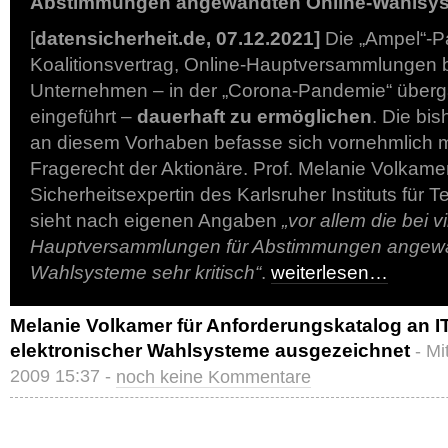
Abstimmungen angewandten Online-Wahlsyst
[
datensicherheit.de, 07.12.2021]
Die „Ampel“-Pa
Koalitionsvertrag, Online-Hauptversammlungen b
Unternehmen – in der „Corona-Pandemie“ über
eingeführt –
dauerhaft zu ermöglichen
. Die bis
an diesem Vorhaben befasse sich vornehmlich 
Fragerecht der Aktionäre. Prof. Melanie Volkamer
Sicherheitsexpertin des Karlsruher Instituts für T
sieht nach eigenen Angaben
„vor allem die bei v
Hauptversammlungen für Abstimmungen angewa
Wahlsysteme sehr kritisch“
.
weiterlesen…
Melanie Volkamer für Anforderungskatalog an IT
elektronischer Wahlsysteme ausgezeichnet
- M
2009 15:37 -
noch keine Kommentare