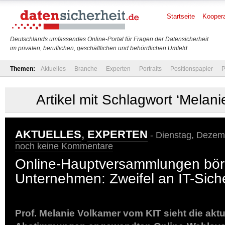
Startseite
Koopera
Deutschlands umfassendes Online-Portal für Fragen der Datensicherheit
im privaten, beruflichen, geschäftlichen und behördlichen Umfeld
Themen:
Aktuelles
Branche
Experten
Portraits
Positionspapier
P
Artikel mit Schlagwort ‘Melan
AKTUELLES
,
EXPERTEN
- Dienstag, Dezemb
noch keine Kommentare
Online-Hauptversammlungen börs
Unternehmen: Zweifel an IT-Siche
Prof. Melanie Volkamer vom KIT sieht die aktue