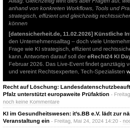
Alltag. Gleichzeitig wirft dies aber Fragen auf, w
anhand von konkreten Workflows, Tools und Pra
strategisch, effizient und gleichzeitig rechtssich
können
[datensicherheit.de, 11.02.2026]
Künstliche In
den Unternehmensalltag – doch viele Unternehm
Frage wie KI strategisch, effizient und rechtssic
kann. Antworten darauf soll der
eRecht24 KI Da
Februar 2026. Das Live-Event findet ganztägig vo
und vereint Rechtsexperten, Tech-Spezialisten
w
Recht auf Löschung: Landesdatenschutzbeauft
Pfalz unterstützt europaweite Prüfaktion
- Freita
noch keine Kommentare
KI im Gesundheitswesen: it’s.BB e.V. lädt zur 
Veranstaltung ein
- Freitag, Mai 24, 2024 14:20 -
no