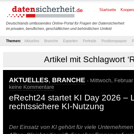
Startseite
Koopera
Deutschlands umfassendes Online-Portal für Fragen der Datensicherheit
im privaten, beruflichen, geschäftlichen und behördlichen Umfeld
Themen:
Aktuelles
Branche
Experten
Portraits
Positionspapier
P
Artikel mit Schlagwort ‘
AKTUELLES
,
BRANCHE
- Mittwoch, Februar
keine Kommentare
eRecht24 startet KI Day 2026 – L
rechtssichere KI-Nutzung
Der Einsatz von KI gehört für viele Unternehme