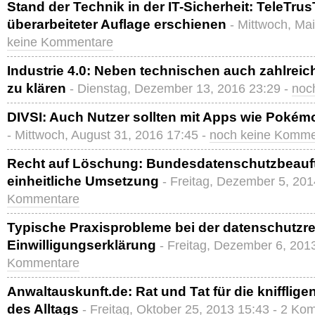
Stand der Technik in der IT-Sicherheit: TeleTru
überarbeiteter Auflage erschienen
- Mittwoch, Ma
keine Kommentare
Industrie 4.0: Neben technischen auch zahlreic
zu klären
- Dienstag, Dezember 13, 2016 23:29 -
noc
DIVSI: Auch Nutzer sollten mit Apps wie Poké
- Mittwoch, August 31, 2016 17:45 -
noch keine Komme
Recht auf Löschung: Bundesdatenschutzbeauftr
einheitliche Umsetzung
- Freitag, Dezember 5, 201
Kommentare
Typische Praxisprobleme bei der datenschutzre
Einwilligungserklärung
- Freitag, Dezember 6, 201
Kommentare
Anwaltauskunft.de: Rat und Tat für die knifflige
des Alltags
- Freitag, Oktober 25, 2013 15:43 -
2 Ko