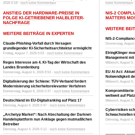
2026 0:18 -
noch keine Kommentare
keine Kommentare
ANSTIEG DER HARDWARE-PREISE IN
NIS-2 COMPL
FOLGE KI-GETRIEBENER HALBLEITER-
MATTERS MO
NACHFRAGE
WEITERE BEI
WEITERE BEITRÄGE IN EXPERTEN
NIS-2-Compliance
Claude-Phishing-Vorfall durch Versagen
Donnerstag, August 
grundlegender KI-Sicherheitsarchitektur ermöglicht
ElringKlinger mod
Freitag, August 7, 2026 0:03 -
noch keine Kommentare
Management mit 
Reges Interesse am 4. KI-Tag der Wirtschaft des
Mittwoch, August 5,
Landes Brandenburg
EU AI Act: Aktuel
Donnerstag, August 6, 2026 8:53 -
noch keine Kommentare
Notwendigkeit de
Digitalisierung der Schiene: TÜV-Verband fordert
Mittwoch, August 5,
Modernisierung sicherheitsrelevanter Verfahren
Kompromittierte
Donnerstag, August 6, 2026 0:37 -
noch keine Kommentare
weltweit auf Plat
Deutschland im EU-Digitalranking auf Platz 17
Mittwoch, August 5,
Dienstag, August 4, 2026 0:47 -
noch keine Kommentare
Cyberrisiken sch
„Archetyp Market“: Nach Abschaltung der Darknet-
Schwachstellen i
Handelsplattform nun Anklage gegen mutmaßlichen
Dienstag, August 4,
Betreiber
Dienstag, August 4, 2026 0:12 -
noch keine Kommentare