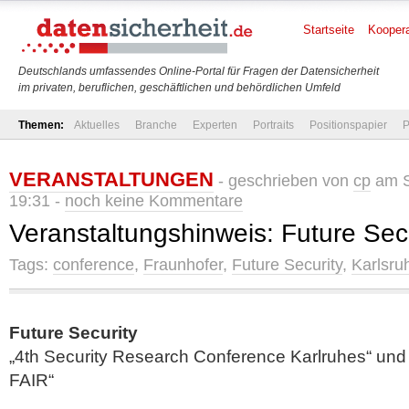
Startseite
Koopera
Deutschlands umfassendes Online-Portal für Fragen der Datensicherheit
im privaten, beruflichen, geschäftlichen und behördlichen Umfeld
Themen:
Aktuelles
Branche
Experten
Portraits
Positionspapier
P
VERANSTALTUNGEN
- geschrieben von
cp
am S
19:31 -
noch keine Kommentare
Veranstaltungshinweis: Future Sec
Tags:
conference
,
Fraunhofer
,
Future Security
,
Karlsru
Future Security
„4th Security Research Conference Karlruhes“ u
FAIR“