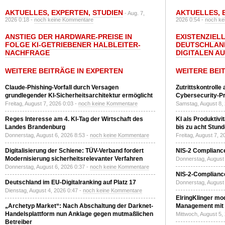
AKTUELLES
,
EXPERTEN
,
STUDIEN
AKTUELLES
,
- Aug. 7,
2026 0:18 -
noch keine Kommentare
2026 0:54 -
noch ke
ANSTIEG DER HARDWARE-PREISE IN
EXISTENZIELL
FOLGE KI-GETRIEBENER HALBLEITER-
DEUTSCHLAN
NACHFRAGE
DIGITALEN A
WEITERE BEITRÄGE IN EXPERTEN
WEITERE BEI
Claude-Phishing-Vorfall durch Versagen
Zutrittskontrolle
grundlegender KI-Sicherheitsarchitektur ermöglicht
Cybersecurity-Pri
Freitag, August 7, 2026 0:03 -
noch keine Kommentare
Samstag, August 8,
Reges Interesse am 4. KI-Tag der Wirtschaft des
KI als Produktivi
Landes Brandenburg
bis zu acht Stun
Donnerstag, August 6, 2026 8:53 -
noch keine Kommentare
Freitag, August 7, 
Digitalisierung der Schiene: TÜV-Verband fordert
NIS-2 Compliance
Modernisierung sicherheitsrelevanter Verfahren
Donnerstag, August 
Donnerstag, August 6, 2026 0:37 -
noch keine Kommentare
NIS-2-Compliance
Deutschland im EU-Digitalranking auf Platz 17
Donnerstag, August 
Dienstag, August 4, 2026 0:47 -
noch keine Kommentare
ElringKlinger mod
„Archetyp Market“: Nach Abschaltung der Darknet-
Management mit 
Handelsplattform nun Anklage gegen mutmaßlichen
Mittwoch, August 5,
Betreiber