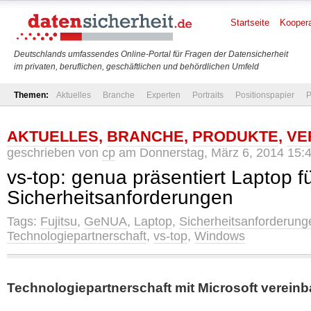
Startseite
Koopera
Deutschlands umfassendes Online-Portal für Fragen der Datensicherheit
im privaten, beruflichen, geschäftlichen und behördlichen Umfeld
Themen:
Aktuelles
Branche
Experten
Portraits
Positionspapier
P
AKTUELLES
,
BRANCHE
,
PRODUKTE
,
VE
geschrieben von
cp
am Donnerstag, März 6, 2014 15:
vs-top: genua präsentiert Laptop f
Sicherheitsanforderungen
Tags:
Fujitsu
,
GeNUA
,
Laptop
,
Sicherheitsanforderung
Technologiepartnerschaft
,
vs-top
,
Windows
Technologiepartnerschaft mit Microsoft vereinb