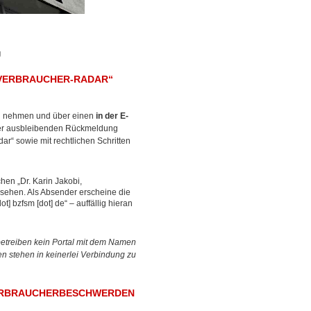
g
„VERBRAUCHER-RADAR“
zu nehmen und über einen
in der E-
iner ausbleibenden Rückmeldung
r“ sowie mit rechtlichen Schritten
hen „Dr. Karin Jakobi,
rsehen. Als Absender erscheine die
] bzfsm [dot] de“ – auffällig hieran
betreiben kein Portal mit dem Namen
n stehen in keinerlei Verbindung zu
VERBRAUCHERBESCHWERDEN