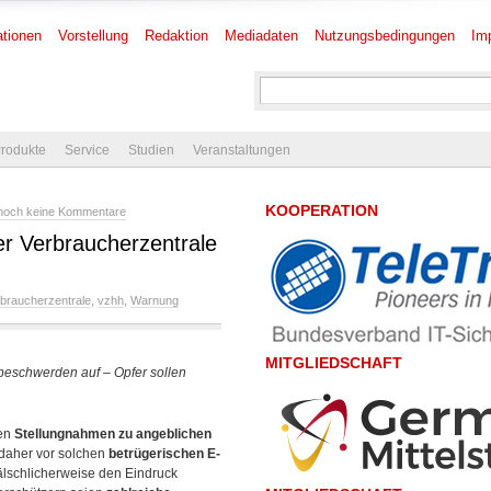
tionen
Vorstellung
Redaktion
Mediadaten
Nutzungsbedingungen
Im
rodukte
Service
Studien
Veranstaltungen
KOOPERATION
noch keine Kommentare
r Verbraucherzentrale
braucherzentrale
,
vzhh
,
Warnung
MITGLIEDSCHAFT
beschwerden auf – Opfer sollen
men
Stellungnahmen zu angeblichen
daher vor solchen
betrügerischen E-
älschlicherweise den Eindruck