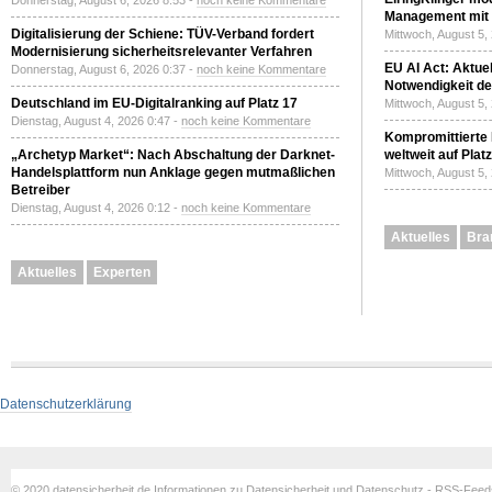
Donnerstag, August 6, 2026 8:53 -
noch keine Kommentare
Management mit 
Digitalisierung der Schiene: TÜV-Verband fordert
Mittwoch, August 5,
Modernisierung sicherheitsrelevanter Verfahren
EU AI Act: Aktuel
Donnerstag, August 6, 2026 0:37 -
noch keine Kommentare
Notwendigkeit de
Deutschland im EU-Digitalranking auf Platz 17
Mittwoch, August 5,
Dienstag, August 4, 2026 0:47 -
noch keine Kommentare
Kompromittierte
„Archetyp Market“: Nach Abschaltung der Darknet-
weltweit auf Plat
Handelsplattform nun Anklage gegen mutmaßlichen
Mittwoch, August 5,
Betreiber
Dienstag, August 4, 2026 0:12 -
noch keine Kommentare
Aktuelles
Bra
Aktuelles
Experten
Datenschutzerklärung
© 2020 datensicherheit.de Informationen zu Datensicherheit und Datenschutz - RSS-Fee