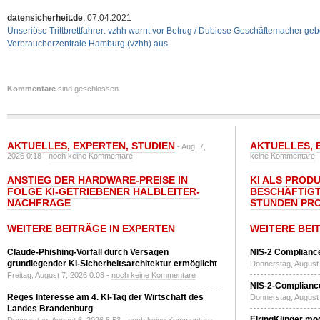
datensicherheit.de
, 07.04.2021
Unseriöse Trittbrettfahrer: vzhh warnt vor Betrug / Dubiose Geschäftemacher gebe
Verbraucherzentrale Hamburg (vzhh) aus
Kommentare
sind geschlossen.
AKTUELLES
,
EXPERTEN
,
STUDIEN
AKTUELLES
,
- Aug. 7,
2026 0:18 -
noch keine Kommentare
keine Kommentare
ANSTIEG DER HARDWARE-PREISE IN
KI ALS PROD
FOLGE KI-GETRIEBENER HALBLEITER-
BESCHÄFTIGT
NACHFRAGE
STUNDEN PR
WEITERE BEITRÄGE IN EXPERTEN
WEITERE BEI
Claude-Phishing-Vorfall durch Versagen
NIS-2 Compliance
grundlegender KI-Sicherheitsarchitektur ermöglicht
Donnerstag, August 
Freitag, August 7, 2026 0:03 -
noch keine Kommentare
NIS-2-Compliance
Reges Interesse am 4. KI-Tag der Wirtschaft des
Donnerstag, August 
Landes Brandenburg
ElringKlinger mod