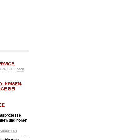
ERVICE
,
2026 1:08 -
noch
: KRISEN-
GE BEI
CE
katsprozesse
hlern und hohen
Kommentare