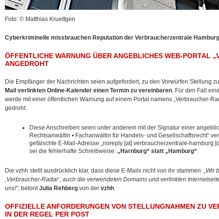
Foto: © Matthias Kruettgen
Cyberkriminelle missbrauchen Reputation der Verbraucherzentrale Hambur
ÖFFENTLICHE WARNUNG ÜBER ANGEBLICHES WEB-PORTAL 
ANGEDROHT
Die Empfänger der Nachrichten seien aufgefordert, zu den Vorwürfen Stellung 
Mail verlinkten Online-Kalender einen Termin zu vereinbaren
. Für den Fall e
werde mit einer öffentlichen Warnung auf einem Portal namens „Verbraucher-Rada
gedroht.
Diese Anschreiben seien unter anderem mit der Signatur einer angeblic
Rechtsanwältin • Fachanwältin für Handels- und Gesellschaftsrecht“ ve
gefälschte E-Mail-Adresse „noreply [at] verbraucherzentrale-harnburg [dot
sei die fehlerhafte Schreibweise:
„Harnburg“ statt „Hamburg“
.
Die vzhh stellt ausdrücklich klar, dass diese E-Mails nicht von ihr stammen:
„Wir 
,Verbraucher-Radar’, auch die verwendeten Domains und verlinkten Internetseite
uns!“
, betont
Julia Rehberg
von der
vzhh
.
OFFIZIELLE ANFORDERUNGEN VON STELLUNGNAHMEN ZU 
IN DER REGEL PER POST