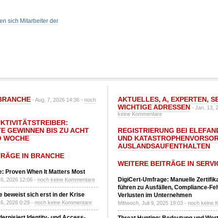
n sich Mitarbeiter der
BRANCHE
AKTUELLES
,
A
,
EXPERTEN
,
S
- Aug. 7, 2026 14:36 -
noch
WICHTIGE ADRESSEN
- Jan. 13, 
keine Kommentare
UKTIVITÄTSTREIBER:
E GEWINNEN BIS ZU ACHT
REGISTRIERUNG BEI ELEFAND
O WOCHE
UND KATASTROPHENVORSOR
AUSLANDSAUFENTHALTEN
TRÄGE IN BRANCHE
WEITERE BEITRÄGE IN SERVI
: Proven When It Matters Most
DigiCert-Umfrage: Manuelle Zertifi
6, 2026 12:06 -
noch keine Kommentare
führen zu Ausfällen, Compliance-Fe
 beweist sich erst in der Krise
Verlusten im Unternehmen
6, 2026 0:29 -
noch keine Kommentare
Mittwoch, Juli 9, 2025 19:03 -
noch keine 
ernisiert Identity- und Access-