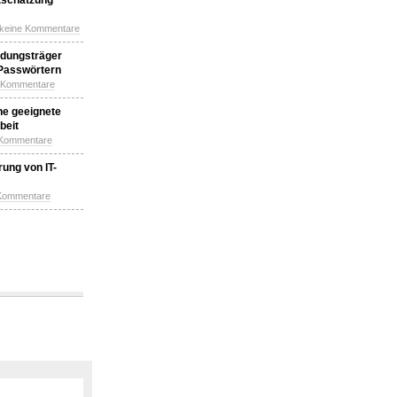
tschätzung
 keine Kommentare
idungsträger
 Passwörtern
e Kommentare
ne geeignete
beit
 Kommentare
ung von IT-
 Kommentare