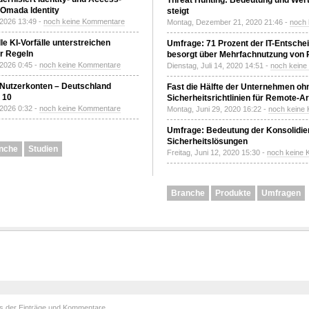
Threat Hunting: Bedeutung und Wer
Omada Identity
steigt
 2026 13:49 -
noch keine Kommentare
Montag, Dezember 21, 2020 21:46 -
noch
le KI-Vorfälle unterstreichen
Umfrage: 71 Prozent der IT-Entsche
r Regeln
besorgt über Mehrfachnutzung von
 2026 0:45 -
noch keine Kommentare
Dienstag, Juli 14, 2020 14:51 -
noch kein
 Nutzerkonten – Deutschland
Fast die Hälfte der Unternehmen oh
z 10
Sicherheitsrichtlinien für Remote-Ar
 2026 0:32 -
noch keine Kommentare
Montag, Juni 29, 2020 16:22 -
noch keine
Umfrage: Bedeutung der Konsolidier
Sicherheitslösungen
nche
Studien
Freitag, Juni 12, 2020 15:30 -
noch keine
Branche
Produkte
Umfragen
ds der
Einträge
und
Kommentare
.