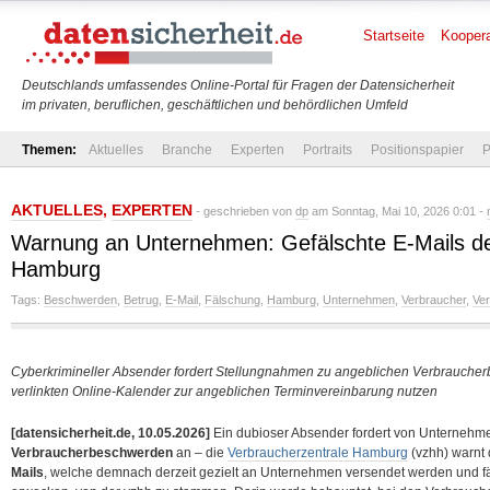
Startseite
Koopera
Deutschlands umfassendes Online-Portal für Fragen der Datensicherheit
im privaten, beruflichen, geschäftlichen und behördlichen Umfeld
Themen:
Aktuelles
Branche
Experten
Portraits
Positionspapier
P
AKTUELLES
,
EXPERTEN
- geschrieben von
dp
am Sonntag, Mai 10, 2026 0:01 -
Warnung an Unternehmen: Gefälschte E-Mails de
Hamburg
Tags:
Beschwerden
,
Betrug
,
E-Mail
,
Fälschung
,
Hamburg
,
Unternehmen
,
Verbraucher
,
Ver
Cyberkrimineller Absender fordert Stellungnahmen zu angeblichen Verbraucher
verlinkten Online-Kalender zur angeblichen Terminvereinbarung nutzen
[datensicherheit.de, 10.05.2026]
Ein dubioser Absender fordert von Unterneh
Verbraucherbeschwerden
an – die
Verbraucherzentrale Hamburg
(vzhh) warnt 
Mails
, welche demnach derzeit gezielt an Unternehmen versendet werden und f