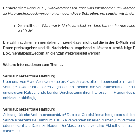
Rehberg führt weiter aus:
„Zwar kommt es vor, dass wir Unternehmen im Rahmen
zu Verbraucherbeschwerden bitten, doch
diese Schreiben versenden wir in der
Sie stellt klar:
„Wenn wir E-Mails verschicken, dann haben die Adressen 
,vzhh.de’.“
Die vzhh rät Unternehmen daher dringend dazu, n
icht auf die in den E-Mails en
Daten preiszugeben und die Nachrichten umgehend zu löschen
. Verdächtige 
Dokumentationszwecken an die vzhh weitergeleitet werden.
Weitere Informationen zum Thema:
Verbraucherzentrale Hamburg
Über uns: Von A wie Altersvorsorge bis Z wie Zusatzstoffe in Lebensmitteln – wir 
Vorträge sowie Publikationen zu (fast) allen Themen, die Verbraucherinnen und V
unterstützen Ratsuchende bei der Durchsetzung ihrer Interessen in Fragen des
anbieterunabhängig.
Verbraucherzentrale Hamburg
Achtung, falsche Verbraucherschützer! Dubiose Geschäftemacher geben sich imm
Verbraucherzentrale Hamburg aus. Sie verwenden unseren Namen, um Vertrau
oder persönliche Daten zu klauen. Die Maschen sind vielfältig. Aktuell sind auc
vorsichtig!