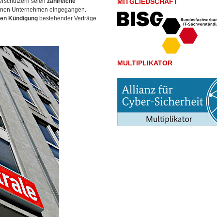
erschützern seien
zahlreiche
MITGLIEDSCHAFT
benen Unternehmen eingegangen.
ten Kündigung
bestehender Verträge
MULTIPLIKATOR