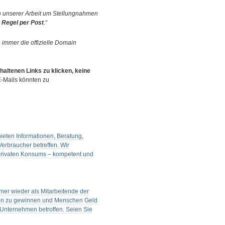
 unserer Arbeit um Stellungnahmen
 Regel per Post
.“
immer die offizielle Domain
thaltenen Links zu klicken, keine
E-Mails könnten zu
bieten Informationen, Beratung,
erbraucher betreffen. Wir
 privaten Konsums – kompetent und
er wieder als Mitarbeitende der
en zu gewinnen und Menschen Geld
h Unternehmen betroffen. Seien Sie