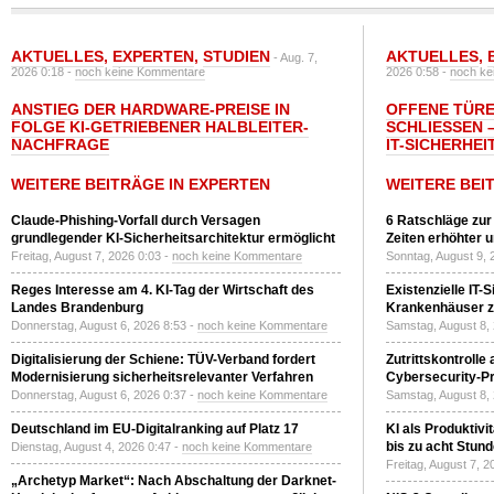
AKTUELLES
,
EXPERTEN
,
STUDIEN
AKTUELLES
,
- Aug. 7,
2026 0:18 -
noch keine Kommentare
2026 0:58 -
noch ke
ANSTIEG DER HARDWARE-PREISE IN
OFFENE TÜRE
FOLGE KI-GETRIEBENER HALBLEITER-
SCHLIESSEN –
NACHFRAGE
T-SICHERHEI
WEITERE BEITRÄGE IN EXPERTEN
WEITERE BEI
Claude-Phishing-Vorfall durch Versagen
6 Ratschläge zur
grundlegender KI-Sicherheitsarchitektur ermöglicht
Zeiten erhöhter 
Freitag, August 7, 2026 0:03 -
noch keine Kommentare
Sonntag, August 9, 
Reges Interesse am 4. KI-Tag der Wirtschaft des
Existenzielle IT-
Landes Brandenburg
Krankenhäuser zu
Donnerstag, August 6, 2026 8:53 -
noch keine Kommentare
Samstag, August 8,
Digitalisierung der Schiene: TÜV-Verband fordert
Zutrittskontrolle
Modernisierung sicherheitsrelevanter Verfahren
Cybersecurity-Pri
Donnerstag, August 6, 2026 0:37 -
noch keine Kommentare
Samstag, August 8,
Deutschland im EU-Digitalranking auf Platz 17
KI als Produktivi
bis zu acht Stun
Dienstag, August 4, 2026 0:47 -
noch keine Kommentare
Freitag, August 7, 
„Archetyp Market“: Nach Abschaltung der Darknet-