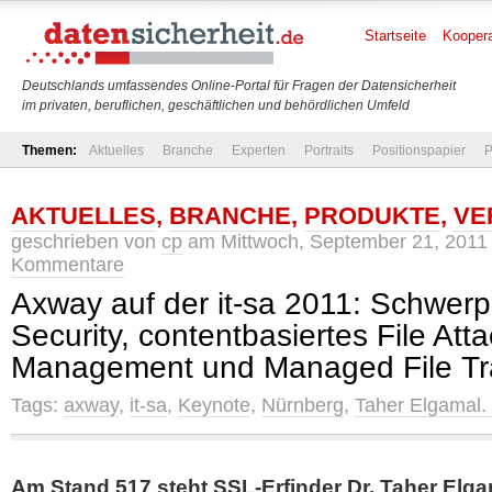
Startseite
Koopera
Deutschlands umfassendes Online-Portal für Fragen der Datensicherheit
im privaten, beruflichen, geschäftlichen und behördlichen Umfeld
Themen:
Aktuelles
Branche
Experten
Portraits
Positionspapier
P
AKTUELLES
,
BRANCHE
,
PRODUKTE
,
VE
geschrieben von
cp
am Mittwoch, September 21, 2011
Kommentare
Axway auf der it-sa 2011: Schwerp
Security, contentbasiertes File At
Management und Managed File Tr
Tags:
axway
,
it-sa
,
Keynote
,
Nürnberg
,
Taher Elgamal.
Am Stand 517 steht SSL-Erfinder Dr. Taher Elg