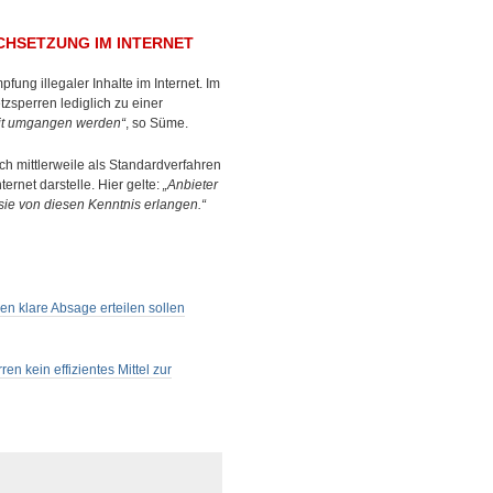
HSETZUNG IM INTERNET
ung illegaler Inhalte im Internet. Im
tzsperren lediglich zu einer
eit umgangen werden“
, so Süme.
ich mittlerweile als Standardverfahren
rnet darstelle. Hier gelte:
„Anbieter
 sie von diesen Kenntnis erlangen.“
en klare Absage erteilen sollen
en kein effizientes Mittel zur