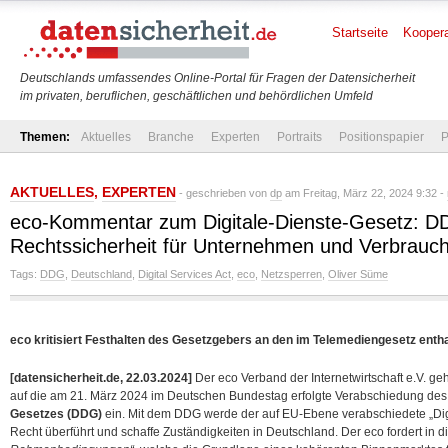
Startseite
Koopera
Deutschlands umfassendes Online-Portal für Fragen der Datensicherheit
im privaten, beruflichen, geschäftlichen und behördlichen Umfeld
Themen:
Aktuelles
Branche
Experten
Portraits
Positionspapier
P
AKTUELLES
,
EXPERTEN
- geschrieben von
dp
am Freitag, März 22, 2024 9:32 -
eco-Kommentar zum Digitale-Dienste-Gesetz: DDG
Rechtssicherheit für Unternehmen und Verbrauc
Tags:
DDG
,
Deutschland
,
Digital Services Act
,
eco
,
Netzsperren
,
Oliver Süme
eco kritisiert Festhalten des Gesetzgebers an den im Telemediengesetz enth
[datensicherheit.de, 22.03.2024]
Der eco Verband der Internetwirtschaft e.V. ge
auf die am 21. März 2024 im Deutschen Bundestag erfolgte Verabschiedung d
Gesetzes (DDG)
ein. Mit dem DDG werde der auf EU-Ebene verabschiedete „Digi
Recht überführt und schaffe Zuständigkeiten in Deutschland. Der eco fordert 