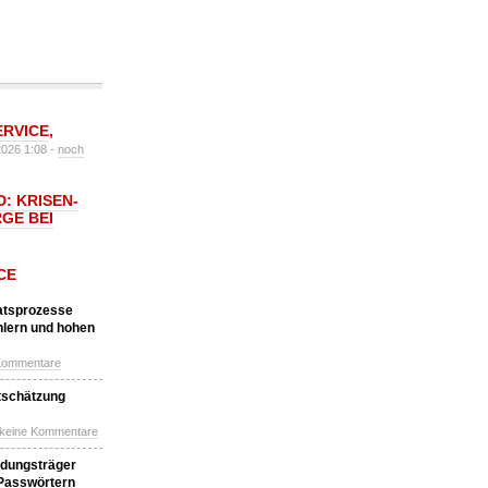
ERVICE
,
2026 1:08 -
noch
: KRISEN-
GE BEI
CE
katsprozesse
hlern und hohen
Kommentare
tschätzung
 keine Kommentare
idungsträger
 Passwörtern