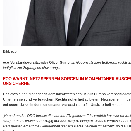
Bild: eco
eco-Vorstandsvorsitzender Oliver Süme
:
Im Gegensatz zum Entfernen rechtswid
lediglich zur Zugangserschwerung…
ECO WARNT: NETZSPERREN SORGEN IN MOMENTANER AUSGE
UNSICHERHEIT
Das etwa einen Monat nach dem Inkrafttreten des DSA in Europa verabschiedet
Unternehmen und Verbrauchern
Rechtssicherheit
zu bieten. Netzsperren hinge
entgegen, da sie in der momentanen Ausgestaltung für Unsicherheit sorgten.
„Nachdem das DDG bereits die von der EU gesetzte Frist verfehlt hat, war es wi
Vorgaben in Deutschland
zügig auf den Weg zu bringen
. Jedoch verpasst der G
Netzsperren erneut die Gelegenheit hier ein klares Zeichen zu setzen“
, so die K