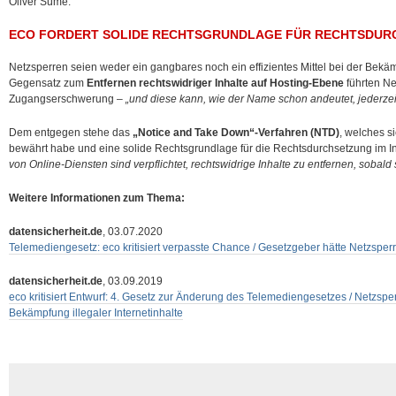
Oliver Süme.
ECO FORDERT SOLIDE RECHTSGRUNDLAGE FÜR RECHTSDURC
Netzsperren seien weder ein gangbares noch ein effizientes Mittel bei der Bekämpf
Gegensatz zum
Entfernen rechtswidriger Inhalte auf Hosting-Ebene
führten Ne
Zugangserschwerung –
„und diese kann, wie der Name schon andeutet, jederz
Dem entgegen stehe das
„Notice and Take Down“-Verfahren (NTD)
, welches s
bewährt habe und eine solide Rechtsgrundlage für die Rechtsdurchsetzung im Inte
von Online-Diensten sind verpflichtet, rechtswidrige Inhalte zu entfernen, sobald
Weitere Informationen zum Thema:
datensicherheit.de
, 03.07.2020
Telemediengesetz: eco kritisiert verpasste Chance / Gesetzgeber hätte Netzsperr
datensicherheit.de
, 03.09.2019
eco kritisiert Entwurf: 4. Gesetz zur Änderung des Telemediengesetzes / Netzsperr
Bekämpfung illegaler Internetinhalte