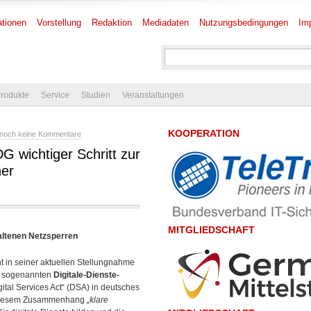
tionen
Vorstellung
Redaktion
Mediadaten
Nutzungsbedingungen
Im
rodukte
Service
Studien
Veranstaltungen
KOOPERATION
noch keine Kommentare
 wichtiger Schritt zur
her
MITGLIEDSCHAFT
altenen Netzsperren
ht in seiner aktuellen Stellungnahme
es sogenannten
Digitale-Dienste-
tal Services Act“ (DSA) in deutsches
in diesem Zusammenhang
„klare