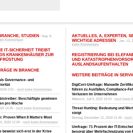
BRANCHE
,
STUDIEN
AKTUELLES
,
A
,
EXPERTEN
,
S
- Aug. 8,
ine Kommentare
WICHTIGE ADRESSEN
- Jan. 13, 
keine Kommentare
E IT-SICHERHEIT TREIBT
DS KRANKENHÄUSER ZUR
REGISTRIERUNG BEI ELEFAND
UFRÜSTUNG
UND KATASTROPHENVORSOR
AUSLANDSAUFENTHALTEN
TRÄGE IN BRANCHE
WEITERE BEITRÄGE IN SERVI
 als Governance- und
orität
DigiCert-Umfrage: Manuelle Zertifi
führen zu Ausfällen, Compliance-Fe
 2026 0:51 -
noch keine Kommentare
Verlusten im Unternehmen
tätstreiber: Beschäftigte gewinnen
Mittwoch, Juli 9, 2025 19:03 -
noch keine 
den pro Woche
Threat Hunting: Bedeutung und Wer
2026 14:36 -
noch keine Kommentare
steigt
: Proven When It Matters Most
Montag, Dezember 21, 2020 21:46 -
noch
6, 2026 12:06 -
noch keine Kommentare
Umfrage: 71 Prozent der IT-Entsche
 beweist sich erst in der Krise
besorgt über Mehrfachnutzung von