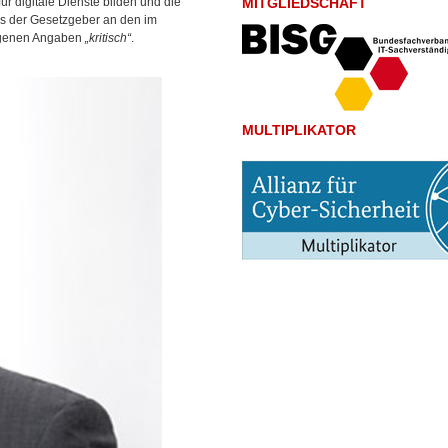
r digitale Dienste bilden und die
MITGLIEDSCHAFT
ss der Gesetzgeber an den im
igenen Angaben
„kritisch“
.
MULTIPLIKATOR