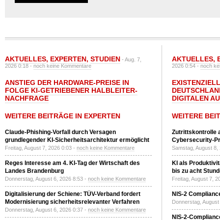
AKTUELLES
,
EXPERTEN
,
STUDIEN
AKTUELLES
,
- Aug. 7,
2026 0:18 -
noch keine Kommentare
2026 0:54 -
noch ke
ANSTIEG DER HARDWARE-PREISE IN
EXISTENZIELL
FOLGE KI-GETRIEBENER HALBLEITER-
DEUTSCHLAN
NACHFRAGE
DIGITALEN A
WEITERE BEITRÄGE IN EXPERTEN
WEITERE BEI
Claude-Phishing-Vorfall durch Versagen
Zutrittskontrolle
grundlegender KI-Sicherheitsarchitektur ermöglicht
Cybersecurity-Pri
Freitag, August 7, 2026 0:03 -
noch keine Kommentare
Samstag, August 8,
Reges Interesse am 4. KI-Tag der Wirtschaft des
KI als Produktivi
Landes Brandenburg
bis zu acht Stun
Donnerstag, August 6, 2026 8:53 -
noch keine Kommentare
Freitag, August 7, 
Digitalisierung der Schiene: TÜV-Verband fordert
NIS-2 Compliance
Modernisierung sicherheitsrelevanter Verfahren
Donnerstag, August 
Donnerstag, August 6, 2026 0:37 -
noch keine Kommentare
NIS-2-Compliance