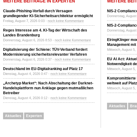
WEITERE BEITRÄGE IN EXPERTEN
WEITERE BEI
Claude-Phishing-Vorfall durch Versagen
NIS-2 Compliance
grundlegender KI-Sicherheitsarchitektur ermöglicht
Donnerstag, August 
Freitag, August 7, 2026 0:03 -
noch keine Kommentare
NIS-2-Compliance
Reges Interesse am 4. KI-Tag der Wirtschaft des
Donnerstag, August 
Landes Brandenburg
ElringKlinger mod
Donnerstag, August 6, 2026 8:53 -
noch keine Kommentare
Management mit 
Digitalisierung der Schiene: TÜV-Verband fordert
Mittwoch, August 5,
Modernisierung sicherheitsrelevanter Verfahren
EU AI Act: Aktuel
Donnerstag, August 6, 2026 0:37 -
noch keine Kommentare
Notwendigkeit de
Deutschland im EU-Digitalranking auf Platz 17
Mittwoch, August 5,
Dienstag, August 4, 2026 0:47 -
noch keine Kommentare
Kompromittierte
„Archetyp Market“: Nach Abschaltung der Darknet-
weltweit auf Plat
Handelsplattform nun Anklage gegen mutmaßlichen
Mittwoch, August 5,
Betreiber
Dienstag, August 4, 2026 0:12 -
noch keine Kommentare
Aktuelles
Bra
Aktuelles
Experten