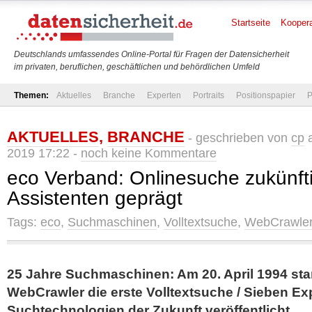
Startseite
Koopera
Deutschlands umfassendes Online-Portal für Fragen der Datensicherheit
im privaten, beruflichen, geschäftlichen und behördlichen Umfeld
Themen:
Aktuelles
Branche
Experten
Portraits
Positionspapier
P
AKTUELLES
,
BRANCHE
- geschrieben von
cp
a
2019 17:22 -
noch keine Kommentare
eco Verband: Onlinesuche zukünft
Assistenten geprägt
Tags:
eco
,
Suchmaschinen
,
Volltextsuche
,
WebCrawle
25 Jahre Suchmaschinen: Am 20. April 1994 sta
WebCrawler die erste Volltextsuche / Sieben E
Suchtechnologien der Zukunft veröffentlicht