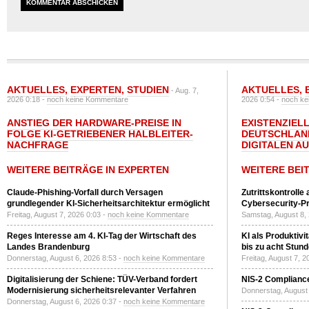
AKTUELLES
,
EXPERTEN
,
STUDIEN
AKTUELLES
,
- Aug. 7,
2026 0:18 -
noch keine Kommentare
2026 0:54 -
noch ke
ANSTIEG DER HARDWARE-PREISE IN
EXISTENZIELL
FOLGE KI-GETRIEBENER HALBLEITER-
DEUTSCHLAN
NACHFRAGE
DIGITALEN A
WEITERE BEITRÄGE IN EXPERTEN
WEITERE BEI
Claude-Phishing-Vorfall durch Versagen
Zutrittskontrolle
grundlegender KI-Sicherheitsarchitektur ermöglicht
Cybersecurity-Pri
Freitag, August 7, 2026 0:03 -
noch keine Kommentare
Samstag, August 8,
Reges Interesse am 4. KI-Tag der Wirtschaft des
KI als Produktivi
Landes Brandenburg
bis zu acht Stun
Donnerstag, August 6, 2026 8:53 -
noch keine Kommentare
Freitag, August 7, 
Digitalisierung der Schiene: TÜV-Verband fordert
NIS-2 Compliance
Modernisierung sicherheitsrelevanter Verfahren
Donnerstag, August 
Donnerstag, August 6, 2026 0:37 -
noch keine Kommentare