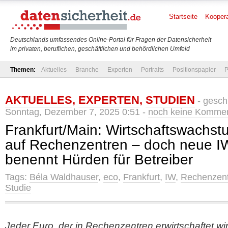
Startseite
Koopera
Deutschlands umfassendes Online-Portal für Fragen der Datensicherheit
im privaten, beruflichen, geschäftlichen und behördlichen Umfeld
Themen:
Aktuelles
Branche
Experten
Portraits
Positionspapier
P
AKTUELLES
,
EXPERTEN
,
STUDIEN
- gesch
Sonntag, Dezember 7, 2025 0:51 -
noch keine Komme
Frankfurt/Main: Wirtschaftswachst
auf Rechenzentren – doch neue I
benennt Hürden für Betreiber
Tags:
Béla Waldhauser
,
eco
,
Frankfurt
,
IW
,
Rechenzen
Studie
Jeder Euro, der in Rechenzentren erwirtschaftet wir