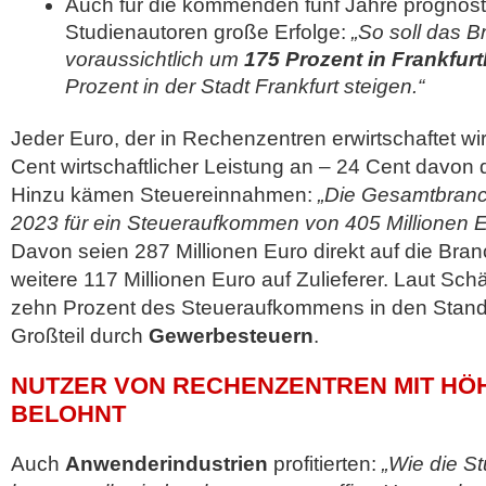
Auch für die kommenden fünf Jahre prognosti
Studienautoren große Erfolge:
„So soll das 
voraussichtlich um
175 Prozent in Frankfur
Prozent in der Stadt Frankfurt steigen.“
Jeder Euro, der in Rechenzentren erwirtschaftet wi
Cent wirtschaftlicher Leistung an – 24 Cent davon d
Hinzu kämen Steuereinnahmen:
„Die Gesamtbranc
2023 für ein Steueraufkommen von 405 Millionen Eu
Davon seien 287 Millionen Euro direkt auf die Bran
weitere 117 Millionen Euro auf Zulieferer. Laut Sc
zehn Prozent des Steueraufkommens in den Sta
Großteil durch
Gewerbesteuern
.
NUTZER VON RECHENZENTREN MIT HÖ
BELOHNT
Auch
Anwenderindustrien
profitierten:
„Wie die St