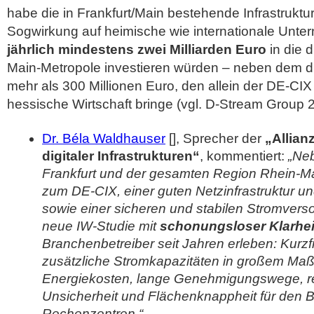
habe die in Frankfurt/Main bestehende Infrastruktur
Sogwirkung auf heimische wie internationale Unt
jährlich mindestens zwei Milliarden Euro
in die d
Main-Metropole investieren würden – neben dem di
mehr als 300 Millionen Euro, den allein der DE-CIX 
hessische Wirtschaft bringe (vgl. D-Stream Group 2
Dr. Béla Waldhauser
[], Sprecher der
„Allian
digitaler Infrastrukturen“
, kommentiert:
„Ne
Frankfurt und der gesamten Region Rhein-Ma
zum DE-CIX, einer guten Netzinfrastruktur un
sowie einer sicheren und stabilen Stromvers
neue IW-Studie mit
schonungsloser Klarhei
Branchenbetreiber seit Jahren erleben: Kurzfr
zusätzliche Stromkapazitäten in großem Maß
Energiekosten, lange Genehmigungswege, re
Unsicherheit und Flächenknappheit für den 
Rechenzentren.“