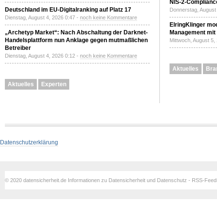
NIS-2-Compliance
Deutschland im EU-Digitalranking auf Platz 17
Donnerstag, August 
Dienstag, August 4, 2026 0:47 -
noch keine Kommentare
ElringKlinger mod
„Archetyp Market“: Nach Abschaltung der Darknet-
Management mit 
Handelsplattform nun Anklage gegen mutmaßlichen
Mittwoch, August 5,
Betreiber
Dienstag, August 4, 2026 0:12 -
noch keine Kommentare
Aktuelles
Bra
Aktuelles
Experten
Datenschutzerklärung
© 2020 datensicherheit.de Informationen zu Datensicherheit und Datenschutz - RSS-Fee