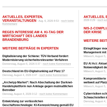
AKTUELLES
,
EXPERTEN
,
AKTUELLES
,
VERANSTALTUNGEN
2026 0:29 -
noch ke
- Aug. 6, 2026 8:53 -
noch keine
Kommentare
NIS-2-COMPLI
REGES INTERESSE AM 4. KI-TAG DER
DER KRISE
WIRTSCHAFT DES LANDES
BRANDENBURG
WEITERE BEI
WEITERE BEITRÄGE IN EXPERTEN
ElringKlinger mod
Management mit 
Digitalisierung der Schiene: TÜV-Verband fordert
Mittwoch, August 5,
Modernisierung sicherheitsrelevanter Verfahren
EU AI Act: Aktuel
Donnerstag, August 6, 2026 0:37 -
noch keine Kommentare
Notwendigkeit de
Deutschland im EU-Digitalranking auf Platz 17
Mittwoch, August 5,
Dienstag, August 4, 2026 0:47 -
noch keine Kommentare
Kompromittierte
„Archetyp Market“: Nach Abschaltung der Darknet-
weltweit auf Plat
Handelsplattform nun Anklage gegen mutmaßlichen
Mittwoch, August 5,
Betreiber
Cyberrisiken sch
Dienstag, August 4, 2026 0:12 -
noch keine Kommentare
Schwachstellen i
Entwicklung zur verlässlichen
Dienstag, August 4,
Geschäftstechnologie: KI-Kennzeichnung gemäß EU