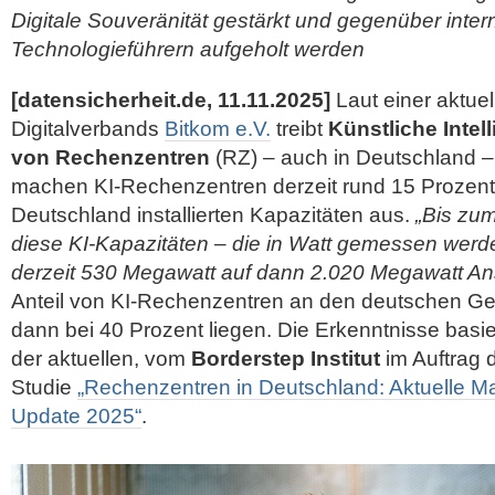
Digitale Souveränität gestärkt und gegenüber inter
Technologieführern aufgeholt werden
[datensicherheit.de, 11.11.2025]
Laut einer aktue
Digitalverbands
Bitkom e.V.
treibt
Künstliche Intel
von Rechenzentren
(RZ) – auch in Deutschland 
machen KI-Rechenzentren derzeit rund 15 Prozent
Deutschland installierten Kapazitäten aus.
„Bis zum
diese KI-Kapazitäten – die in Watt gemessen werd
derzeit 530 Megawatt auf dann 2.020 Megawatt Ans
Anteil von KI-Rechenzentren an den deutschen G
dann bei 40 Prozent liegen. Die Erkenntnisse basi
der aktuellen, vom
Borderstep Institut
im Auftrag 
Studie
„Rechenzentren in Deutschland: Aktuelle M
Update 2025“
.