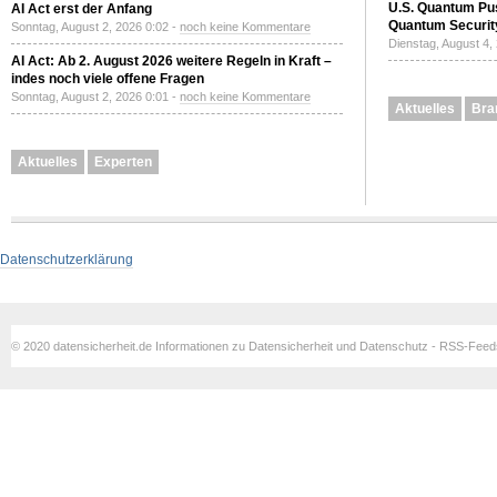
U.S. Quantum Pus
AI Act erst der Anfang
Quantum Securit
Sonntag, August 2, 2026 0:02 -
noch keine Kommentare
Dienstag, August 4,
AI Act: Ab 2. August 2026 weitere Regeln in Kraft –
indes noch viele offene Fragen
Sonntag, August 2, 2026 0:01 -
noch keine Kommentare
Aktuelles
Bra
Aktuelles
Experten
Datenschutzerklärung
© 2020 datensicherheit.de Informationen zu Datensicherheit und Datenschutz - RSS-Fee