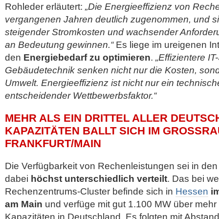
Rohleder erläutert:
„Die Energieeffizienz von Rech
vergangenen Jahren deutlich zugenommen, und si
steigender Stromkosten und wachsender Anforderu
an Bedeutung gewinnen.“
Es liege im ureigenen Int
den
Energiebedarf zu optimieren
.
„Effizientere I
Gebäudetechnik senken nicht nur die Kosten, son
Umwelt. Energieeffizienz ist nicht nur ein technisch
entscheidender Wettbewerbsfaktor.“
MEHR ALS EIN DRITTEL ALLER DEUTSC
KAPAZITÄTEN BALLT SICH IM GROSSRAU
RANKFURT/MAIN
Die Verfügbarkeit von Rechenleistungen sei in de
dabei
höchst unterschiedlich verteilt
. Das bei we
Rechenzentrums-Cluster befinde sich in
Hessen
i
am Main
und verfüge mit gut 1.100 MW über mehr als
Kapazitäten in Deutschland. Es folgten mit Absta