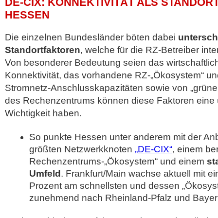
DE-CIX: KONNEKTIVITÄT ALS STANDOR
HESSEN
Die einzelnen Bundesländer böten dabei
untersch
Standortfaktoren
, welche für die RZ-Betreiber int
Von besonderer Bedeutung seien das wirtschaftlic
Konnektivität, das vorhandene RZ-„Ökosystem“ und
Stromnetz-Anschlusskapazitäten sowie von „grüne
des Rechenzentrums können diese Faktoren eine u
Wichtigkeit haben.
So punkte Hessen unter anderem mit der An
größten Netzwerkknoten
„DE-CIX“
, einem be
Rechenzentrums-„Ökosystem“ und einem
st
Umfeld
. Frankfurt/Main wachse aktuell mit e
Prozent am schnellsten und dessen „Ökosys
zunehmend nach Rheinland-Pfalz und Bayer