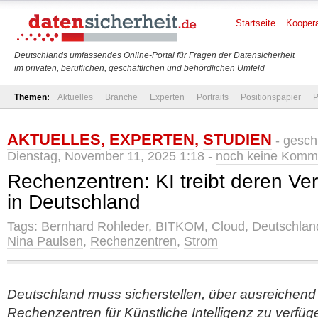
Startseite
Koopera
Deutschlands umfassendes Online-Portal für Fragen der Datensicherheit
im privaten, beruflichen, geschäftlichen und behördlichen Umfeld
Themen:
Aktuelles
Branche
Experten
Portraits
Positionspapier
P
AKTUELLES
,
EXPERTEN
,
STUDIEN
- gesch
Dienstag, November 11, 2025 1:18 -
noch keine Komm
Rechenzentren: KI treibt deren Ve
in Deutschland
Tags:
Bernhard Rohleder
,
BITKOM
,
Cloud
,
Deutschlan
Nina Paulsen
,
Rechenzentren
,
Strom
Deutschland muss sicherstellen, über ausreichend 
Rechenzentren für Künstliche Intelligenz zu verfü