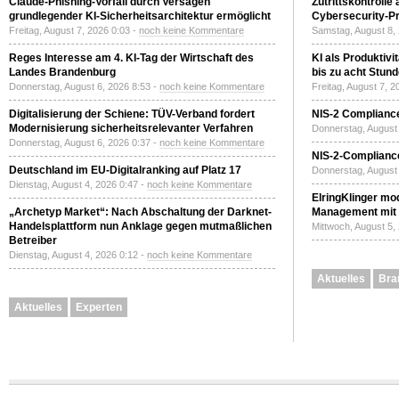
Claude-Phishing-Vorfall durch Versagen
Zutrittskontrolle
grundlegender KI-Sicherheitsarchitektur ermöglicht
Cybersecurity-Pri
Freitag, August 7, 2026 0:03 -
noch keine Kommentare
Samstag, August 8,
Reges Interesse am 4. KI-Tag der Wirtschaft des
KI als Produktivi
Landes Brandenburg
bis zu acht Stun
Donnerstag, August 6, 2026 8:53 -
noch keine Kommentare
Freitag, August 7, 
Digitalisierung der Schiene: TÜV-Verband fordert
NIS-2 Compliance
Modernisierung sicherheitsrelevanter Verfahren
Donnerstag, August 
Donnerstag, August 6, 2026 0:37 -
noch keine Kommentare
NIS-2-Compliance
Deutschland im EU-Digitalranking auf Platz 17
Donnerstag, August 
Dienstag, August 4, 2026 0:47 -
noch keine Kommentare
ElringKlinger mod
„Archetyp Market“: Nach Abschaltung der Darknet-
Management mit 
Handelsplattform nun Anklage gegen mutmaßlichen
Mittwoch, August 5,
Betreiber
Dienstag, August 4, 2026 0:12 -
noch keine Kommentare
Aktuelles
Bra
Aktuelles
Experten