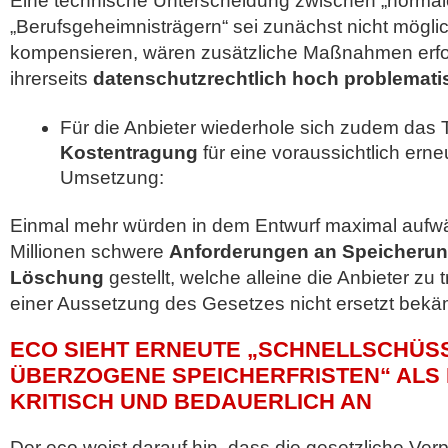
Eine technische Unterscheidung zwischen „normal
„Berufsgeheimnisträgern“ sei zunächst nicht mögli
kompensieren, wären zusätzliche Maßnahmen erfor
ihrerseits
datenschutzrechtlich hoch problemat
Für die Anbieter wiederhole sich zudem das
Kostentragung
für eine voraussichtlich erne
Umsetzung:
Einmal mehr würden in dem Entwurf maximal aufw
Millionen schwere
Anforderungen an Speicherun
Löschung
gestellt, welche alleine die Anbieter zu 
einer Aussetzung des Gesetzes nicht ersetzt bek
ECO SIEHT ERNEUTE „SCHNELLSCHÜS
ÜBERZOGENE SPEICHERFRISTEN“ ALS
KRITISCH UND BEDAUERLICH AN
Der eco weist darauf hin, dass die gesetzliche Verp