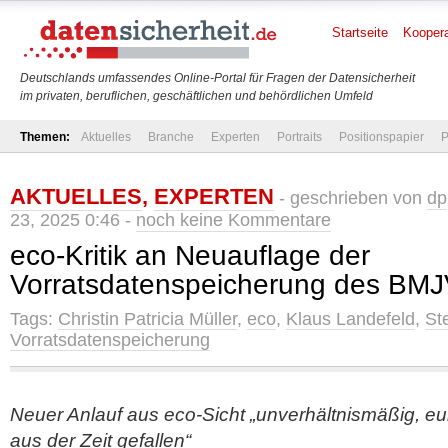
Startseite
Koopera
Deutschlands umfassendes Online-Portal für Fragen der Datensicherheit
im privaten, beruflichen, geschäftlichen und behördlichen Umfeld
Themen:
Aktuelles
Branche
Experten
Portraits
Positionspapier
P
AKTUELLES
,
EXPERTEN
- geschrieben von
dp
23, 2025 0:46 -
noch keine Kommentare
eco-Kritik an Neuauflage der
Vorratsdatenspeicherung des BM
Tags:
Christin Patricia Müller
,
eco
,
Klaus Landefeld
,
St
Vorratsdatenspeicherung
Neuer Anlauf aus eco-Sicht „unverhältnismäßig, e
aus der Zeit gefallen“