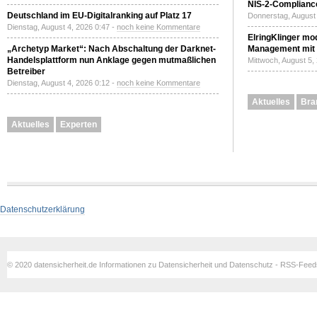
NIS-2-Compliance
Deutschland im EU-Digitalranking auf Platz 17
Donnerstag, August 
Dienstag, August 4, 2026 0:47 -
noch keine Kommentare
ElringKlinger mod
„Archetyp Market“: Nach Abschaltung der Darknet-
Management mit 
Handelsplattform nun Anklage gegen mutmaßlichen
Mittwoch, August 5,
Betreiber
Dienstag, August 4, 2026 0:12 -
noch keine Kommentare
Aktuelles
Bra
Aktuelles
Experten
Datenschutzerklärung
© 2020 datensicherheit.de Informationen zu Datensicherheit und Datenschutz - RSS-Fee