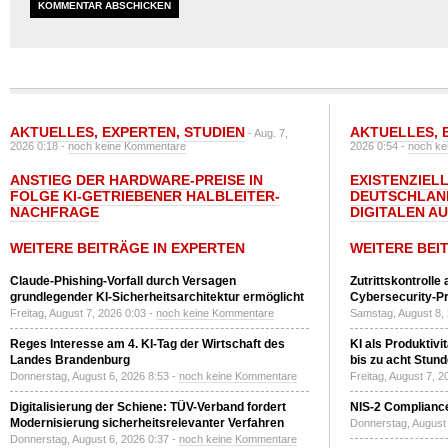
AKTUELLES
,
EXPERTEN
,
STUDIEN
AKTUELLES
,
- Aug. 7,
2026 0:18 -
noch keine Kommentare
2026 0:54 -
noch ke
ANSTIEG DER HARDWARE-PREISE IN
EXISTENZIELL
FOLGE KI-GETRIEBENER HALBLEITER-
DEUTSCHLAN
NACHFRAGE
DIGITALEN A
WEITERE BEITRÄGE IN EXPERTEN
WEITERE BEI
Claude-Phishing-Vorfall durch Versagen
Zutrittskontrolle
grundlegender KI-Sicherheitsarchitektur ermöglicht
Cybersecurity-Pri
Freitag, August 7, 2026 0:03 -
noch keine Kommentare
Samstag, August 8,
Reges Interesse am 4. KI-Tag der Wirtschaft des
KI als Produktivi
Landes Brandenburg
bis zu acht Stun
Donnerstag, August 6, 2026 8:53 -
noch keine Kommentare
Freitag, August 7, 
Digitalisierung der Schiene: TÜV-Verband fordert
NIS-2 Compliance
Modernisierung sicherheitsrelevanter Verfahren
Donnerstag, August 
Donnerstag, August 6, 2026 0:37 -
noch keine Kommentare