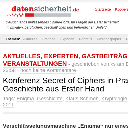
Startseite
Koopera
Deutschlands umfassendes Online-Portal für Fragen der Datensicherheit
im privaten, beruflichen, geschäftlichen und behördlichen Umfeld
Themen:
Aktuelles
Branche
Experten
Portraits
Positionspapier
P
AKTUELLES
,
EXPERTEN
,
GASTBEITRÄG
VERANSTALTUNGEN
- geschrieben von
ks
am D
23:58 -
noch keine Kommentare
Konferenz Secret of Ciphers in Pra
Geschichte aus Erster Hand
Tags:
Enigma
,
Geschichte
,
Klaus Schmeh
,
Kryptologie
2011
Verschlüsselungsmaschine „Enigma“ nur eine