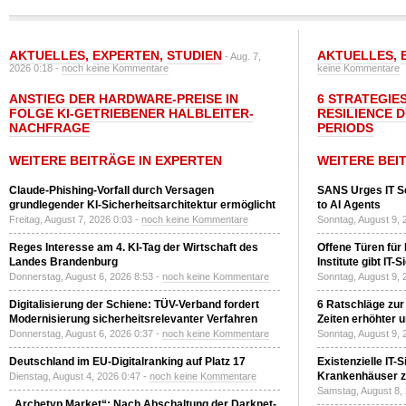
AKTUELLES
,
EXPERTEN
,
STUDIEN
AKTUELLES
,
- Aug. 7,
2026 0:18 -
noch keine Kommentare
keine Kommentare
ANSTIEG DER HARDWARE-PREISE IN
6 STRATEGIE
FOLGE KI-GETRIEBENER HALBLEITER-
RESILIENCE 
NACHFRAGE
PERIODS
WEITERE BEITRÄGE IN EXPERTEN
WEITERE BEI
Claude-Phishing-Vorfall durch Versagen
SANS Urges IT S
grundlegender KI-Sicherheitsarchitektur ermöglicht
to AI Agents
Freitag, August 7, 2026 0:03 -
noch keine Kommentare
Sonntag, August 9, 
Reges Interesse am 4. KI-Tag der Wirtschaft des
Offene Türen für
Landes Brandenburg
Institute gibt I
Donnerstag, August 6, 2026 8:53 -
noch keine Kommentare
Sonntag, August 9, 
Digitalisierung der Schiene: TÜV-Verband fordert
6 Ratschläge zur
Modernisierung sicherheitsrelevanter Verfahren
Zeiten erhöhter 
Donnerstag, August 6, 2026 0:37 -
noch keine Kommentare
Sonntag, August 9, 
Deutschland im EU-Digitalranking auf Platz 17
Existenzielle IT-
Krankenhäuser zu
Dienstag, August 4, 2026 0:47 -
noch keine Kommentare
Samstag, August 8,
„Archetyp Market“: Nach Abschaltung der Darknet-