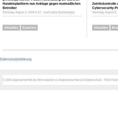
Handelsplattform nun Anklage gegen mutmaßlichen
Zutrittskontrolle
Betreiber
Cybersecurity-Pri
Dienstag, August 4, 2026 0:12 -
noch keine Kommentare
Samstag, August 8,
Aktuelles
Experten
Aktuelles
Bra
Datenschutzerklärung
© 2020 datensicherheit.de Informationen zu Datensicherheit und Datenschutz - RSS-Fee