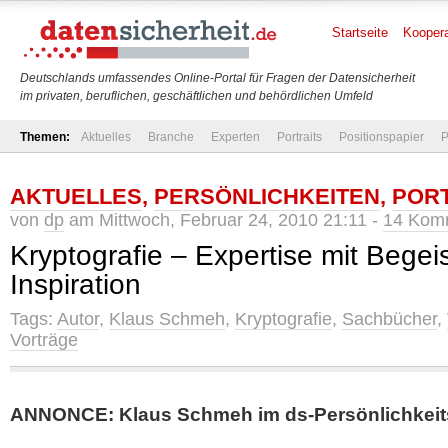
Startseite
Koopera
Deutschlands umfassendes Online-Portal für Fragen der Datensicherheit
im privaten, beruflichen, geschäftlichen und behördlichen Umfeld
Themen:
Aktuelles
Branche
Experten
Portraits
Positionspapier
P
AKTUELLES
,
PERSÖNLICHKEITEN
,
POR
von
dp
am Mittwoch, Februar 24, 2010 21:11 -
14 Kom
Kryptografie – Expertise mit Bege
Inspiration
Tags:
Autor
,
Klaus Schmeh
,
Kryptografie
,
Sachbücher
,
Vorträge
ANNONCE: Klaus Schmeh im ds-Persönlichkeits