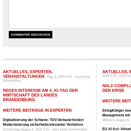
AKTUELLES
,
EXPERTEN
,
AKTUELLES
,
VERANSTALTUNGEN
2026 0:29 -
noch ke
- Aug. 6, 2026 8:53 -
noch keine
Kommentare
NIS-2-COMPLI
REGES INTERESSE AM 4. KI-TAG DER
DER KRISE
WIRTSCHAFT DES LANDES
BRANDENBURG
WEITERE BEI
WEITERE BEITRÄGE IN EXPERTEN
ElringKlinger mod
Management mit 
Digitalisierung der Schiene: TÜV-Verband fordert
Mittwoch, August 5,
Modernisierung sicherheitsrelevanter Verfahren
EU AI Act: Aktuel
Donnerstag, August 6, 2026 0:37 -
noch keine Kommentare