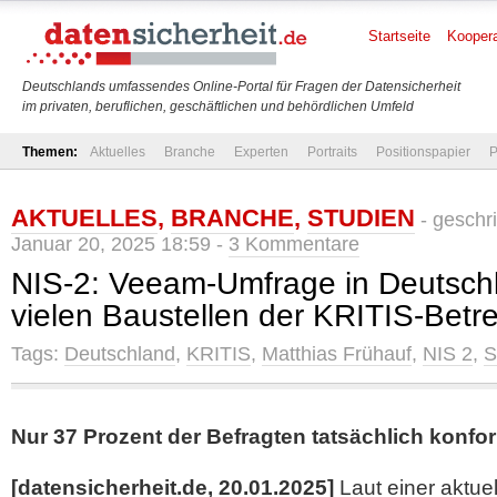
Startseite
Koopera
Deutschlands umfassendes Online-Portal für Fragen der Datensicherheit
im privaten, beruflichen, geschäftlichen und behördlichen Umfeld
Themen:
Aktuelles
Branche
Experten
Portraits
Positionspapier
P
AKTUELLES
,
BRANCHE
,
STUDIEN
- geschr
Januar 20, 2025 18:59 -
3 Kommentare
NIS-2: Veeam-Umfrage in Deutsch
vielen Baustellen der KRITIS-Betre
Tags:
Deutschland
,
KRITIS
,
Matthias Frühauf
,
NIS 2
,
S
Nur 37 Prozent der Befragten tatsächlich konfor
[datensicherheit.de, 20.01.2025]
Laut einer aktue