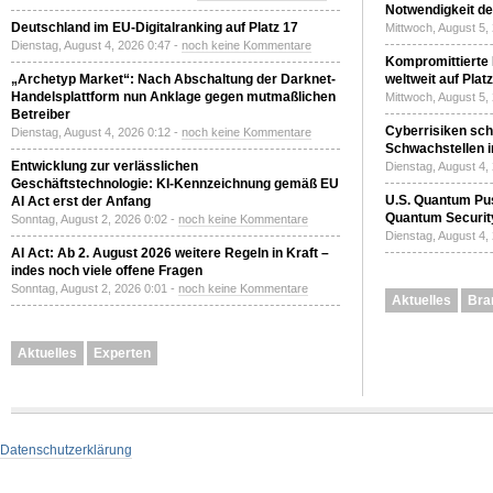
Notwendigkeit de
Deutschland im EU-Digitalranking auf Platz 17
Mittwoch, August 5,
Dienstag, August 4, 2026 0:47 -
noch keine Kommentare
Kompromittierte
„Archetyp Market“: Nach Abschaltung der Darknet-
weltweit auf Plat
Handelsplattform nun Anklage gegen mutmaßlichen
Mittwoch, August 5,
Betreiber
Cyberrisiken sch
Dienstag, August 4, 2026 0:12 -
noch keine Kommentare
Schwachstellen i
Entwicklung zur verlässlichen
Dienstag, August 4,
Geschäftstechnologie: KI-Kennzeichnung gemäß EU
U.S. Quantum Pus
AI Act erst der Anfang
Quantum Securit
Sonntag, August 2, 2026 0:02 -
noch keine Kommentare
Dienstag, August 4,
AI Act: Ab 2. August 2026 weitere Regeln in Kraft –
indes noch viele offene Fragen
Sonntag, August 2, 2026 0:01 -
noch keine Kommentare
Aktuelles
Bra
Aktuelles
Experten
Datenschutzerklärung