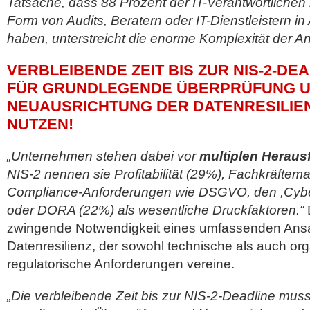
Tatsache, dass 88 Prozent der IT-Verantwortlichen b
Form von Audits, Beratern oder IT-Dienstleistern
haben, unterstreicht die enorme Komplexität der A
VERBLEIBENDE ZEIT BIS ZUR NIS-2-DE
FÜR GRUNDLEGENDE ÜBERPRÜFUNG 
NEUAUSRICHTUNG DER DATENRESILIE
NUTZEN!
„Unternehmen stehen dabei vor
multiplen Heraus
NIS-2 nennen sie Profitabilität (29%), Fachkräftem
Compliance-Anforderungen wie DSGVO, den ,Cyber
oder DORA (22%) als wesentliche Druckfaktoren.“
D
zwingende Notwendigkeit eines umfassenden Ansa
Datenresilienz, der sowohl technische als auch or
regulatorische Anforderungen vereine.
„Die verbleibende Zeit bis zur NIS-2-Deadline mus