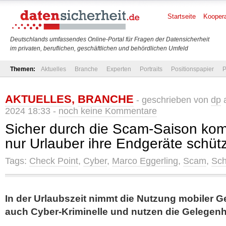
Startseite
Koopera
Deutschlands umfassendes Online-Portal für Fragen der Datensicherheit
im privaten, beruflichen, geschäftlichen und behördlichen Umfeld
Themen:
Aktuelles
Branche
Experten
Portraits
Positionspapier
P
AKTUELLES
,
BRANCHE
- geschrieben von
dp
a
2024 18:33 -
noch keine Kommentare
Sicher durch die Scam-Saison kom
nur Urlauber ihre Endgeräte schü
Tags:
Check Point
,
Cyber
,
Marco Eggerling
,
Scam
,
Sch
In der Urlaubszeit nimmt die Nutzung mobiler G
auch Cyber-Kriminelle und nutzen die Gelegenh