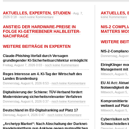
AKTUELLES
,
EXPERTEN
,
STUDIEN
AKTUELLES
,
- Aug. 7,
2026 0:18 -
noch keine Kommentare
keine Kommentare
ANSTIEG DER HARDWARE-PREISE IN
NIS-2 COMPL
FOLGE KI-GETRIEBENER HALBLEITER-
MATTERS MO
NACHFRAGE
WEITERE BEI
WEITERE BEITRÄGE IN EXPERTEN
NIS-2-Compliance
Claude-Phishing-Vorfall durch Versagen
Donnerstag, August 
grundlegender KI-Sicherheitsarchitektur ermöglicht
ElringKlinger mod
Freitag, August 7, 2026 0:03 -
noch keine Kommentare
Management mit 
Reges Interesse am 4. KI-Tag der Wirtschaft des
Mittwoch, August 5,
Landes Brandenburg
EU AI Act: Aktuel
Donnerstag, August 6, 2026 8:53 -
noch keine Kommentare
Notwendigkeit de
Digitalisierung der Schiene: TÜV-Verband fordert
Mittwoch, August 5,
Modernisierung sicherheitsrelevanter Verfahren
Kompromittierte
Donnerstag, August 6, 2026 0:37 -
noch keine Kommentare
weltweit auf Plat
Deutschland im EU-Digitalranking auf Platz 17
Mittwoch, August 5,
Dienstag, August 4, 2026 0:47 -
noch keine Kommentare
Cyberrisiken sch
„Archetyp Market“: Nach Abschaltung der Darknet-
Schwachstellen i
Handelsplattform nun Anklage gegen mutmaßlichen
Dienstag, August 4,