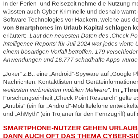
In der Ferien- und Reisezeit nehme die Nutzung mo
wüssten auch Cyber-Kriminelle und deshalb warnt
Software Technologies vor Hackern, welche aus d
von Smartphones im Urlaub Kapital schlagen
kö
erläutert:
„Laut den neuesten Daten des ,Check Poi
Intelligence Reports’ für Juli 2024 war jedes viert
einem bösartigen Vorfall betroffen. 179 verschiede
Anwendungen und 16.777 schadhafte Apps wurden id
„Joker“ z.B., eine „Android“-Spyware auf „Google P
Nachrichten, Kontaktlisten und Geräteinformation
weitesten verbreiteten mobilen Malware“
. Im
„Thre
Forschungseinheit „Check Point Research“ gelte 
„Anubis“ (ein für „Android“-Mobiltelefone entwickel
und „AhMyth“ (ein Trojaner für den Fernzugriff) auf 
SMARTPHONE-NUTZER GEHEN URLAUBS
DANN AUCH OFT DAS THEMA CYBER-SI