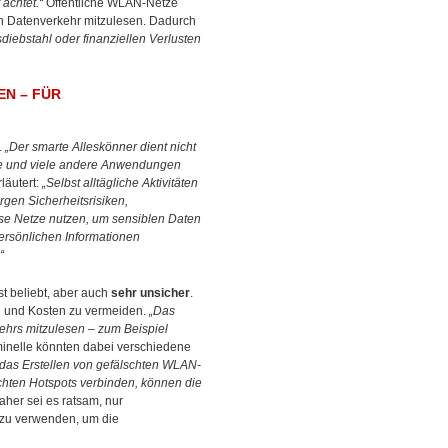
 achtet.“
Öffentliche WLAN-Netze
en Datenverkehr mitzulesen. Dadurch
diebstahl oder finanziellen Verlusten
EN – FÜR
.
„Der smarte Alleskönner dient nicht
ke und viele andere Anwendungen
läutert:
„Selbst alltägliche Aktivitäten
gen Sicherheitsrisiken,
se Netze nutzen, um sensiblen Daten
ersönlichen Informationen
“
t beliebt, aber auch
sehr unsicher
.
n und Kosten zu vermeiden.
„Das
kehrs mitzulesen – zum Beispiel
inelle könnten dabei verschiedene
st das Erstellen von gefälschten WLAN-
chten Hotspots verbinden, können die
her sei es ratsam, nur
 zu verwenden, um die