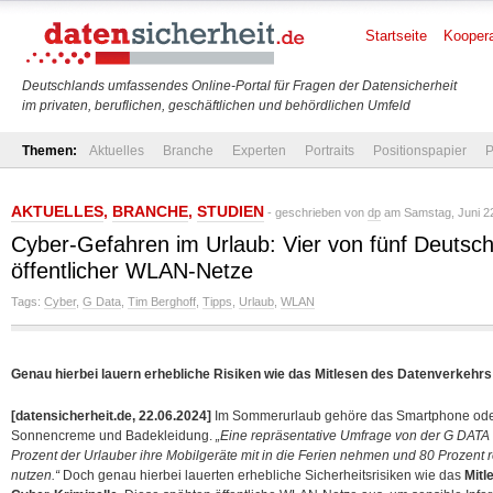
Startseite
Koopera
Deutschlands umfassendes Online-Portal für Fragen der Datensicherheit
im privaten, beruflichen, geschäftlichen und behördlichen Umfeld
Themen:
Aktuelles
Branche
Experten
Portraits
Positionspapier
P
AKTUELLES
,
BRANCHE
,
STUDIEN
- geschrieben von
dp
am Samstag, Juni 22
Cyber-Gefahren im Urlaub: Vier von fünf Deutsch
öffentlicher WLAN-Netze
Tags:
Cyber
,
G Data
,
Tim Berghoff
,
Tipps
,
Urlaub
,
WLAN
Genau hierbei lauern erhebliche Risiken wie das Mitlesen des Datenverkehrs
[datensicherheit.de, 22.06.2024]
Im Sommerurlaub gehöre das Smartphone ode
Sonnencreme und Badekleidung.
„Eine repräsentative Umfrage von der G DATA
Prozent der Urlauber ihre Mobilgeräte mit in die Ferien nehmen und 80 Prozent
nutzen.“
Doch genau hierbei lauerten erhebliche Sicherheitsrisiken wie das
Mitl