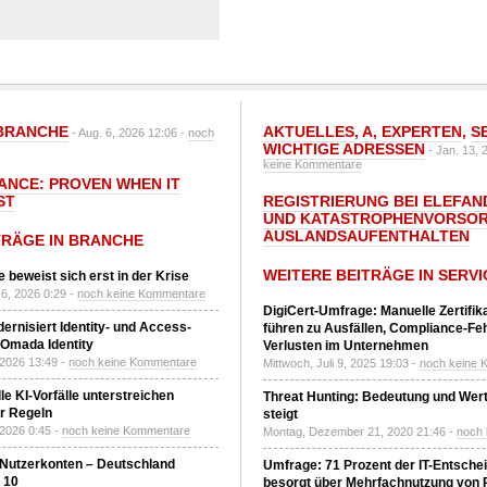
BRANCHE
AKTUELLES
,
A
,
EXPERTEN
,
S
- Aug. 6, 2026 12:06 -
noch
WICHTIGE ADRESSEN
- Jan. 13, 
keine Kommentare
IANCE: PROVEN WHEN IT
ST
REGISTRIERUNG BEI ELEFAND
UND KATASTROPHENVORSOR
AUSLANDSAUFENTHALTEN
TRÄGE IN BRANCHE
WEITERE BEITRÄGE IN SERVI
 beweist sich erst in der Krise
6, 2026 0:29 -
noch keine Kommentare
DigiCert-Umfrage: Manuelle Zertifi
ernisiert Identity- und Access-
führen zu Ausfällen, Compliance-Fe
Omada Identity
Verlusten im Unternehmen
 2026 13:49 -
noch keine Kommentare
Mittwoch, Juli 9, 2025 19:03 -
noch keine 
le KI-Vorfälle unterstreichen
Threat Hunting: Bedeutung und Wer
r Regeln
steigt
 2026 0:45 -
noch keine Kommentare
Montag, Dezember 21, 2020 21:46 -
noch
 Nutzerkonten – Deutschland
Umfrage: 71 Prozent der IT-Entsche
z 10
besorgt über Mehrfachnutzung von