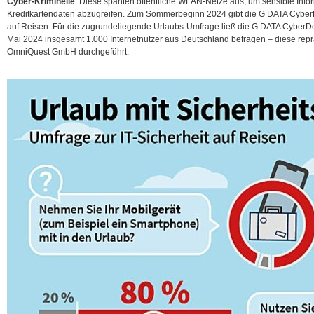
Cyber-Kriminelle
. Diese spähten öffentliche WLAN-Netze aus, um sensible Info
Kreditkartendaten abzugreifen. Zum Sommerbeginn 2024 gibt die G DATA CyberD
auf Reisen. Für die zugrundeliegende Urlaubs-Umfrage ließ die G DATA Cyber
Mai 2024 insgesamt
1.000 Internetnutzer aus Deutschland befragen – diese rep
OmniQuest GmbH durchgeführt.