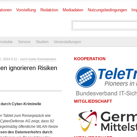
tionen
Vorstellung
Redaktion
Mediadaten
Nutzungsbedingungen
Im
rodukte
Service
Studien
Veranstaltungen
KOOPERATION
, 2024 0:11 -
noch keine Kommentare
en ignorieren Risiken
MITGLIEDSCHAFT
 durch Cyber-Kriminelle
r Tablet zum Reisegepäck wie
 CyberDefense AG zeigt, dass 92
 regelmäßig öffentliche WLAN-Netze
esen des Datenverkehrs durch