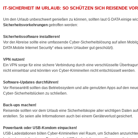
IT-SICHERHEIT IM URLAUB: SO SCHÜTZEN SICH REISENDE V
Um den Urlaub unbeschwert genießen zu können, sollten laut G DATA einige wi
Sicherheitsvorkehrungen
getroffen werden:
Sicherheitssoftware installieren!
Vor der Abreise sollte eine umfassende Cyber-Sicherheitslösung auf allen Mobilge
DATA Mobile Internet Security“ etwa seien Urlauber gut geschützt).
VPN nutzen!
Ein VPN sorge für eine sichere Verbindung durch eine verschlüsselte Übertrag
nicht einsehbar und könnten von Cyber-Kriminellen nicht entschlüsselt werden.
Software-Updates durchführen!
Vor Reiseantritt sollten das Betriebssystem und alle genutzten Apps auf den ne
Cyber-Sicherheitslücken zu schließen.
Back-ups machen!
Reisende sollten vor dem Urlaub eine Sicherheitskopie aller wichtigen Daten 
erstellen. So seien alle Informationen auch bei einem Geräteverlust gesichert.
Powerbank oder USB-Kondom einpacken!
USB-Ladestationen böten Cyber-Kriminellen viel Raum, um Schaden anzurichten. 