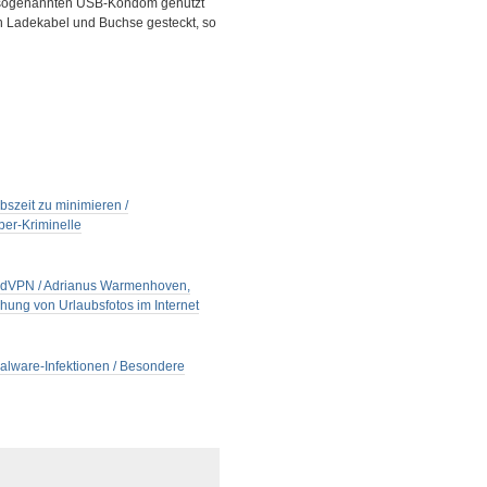
m sogenannten USB-Kondom genutzt
n Ladekabel und Buchse gesteckt, so
zeit zu minimieren /
ber-Kriminelle
NordVPN / Adrianus Warmenhoven,
chung von Urlaubsfotos im Internet
Malware-Infektionen / Besondere