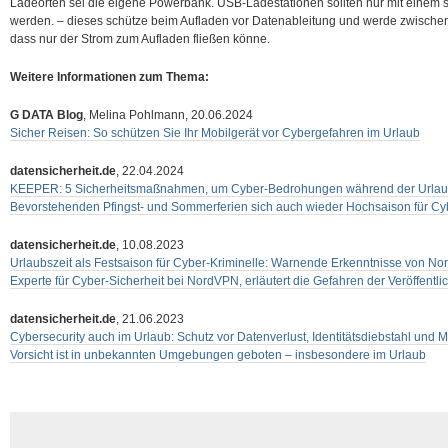
Ladeorten sei die eigene Powerbank. USB-Ladestationen sollten nur mit eine
werden. – dieses schütze beim Aufladen vor Datenableitung und werde zwische
dass nur der Strom zum Aufladen fließen könne.
Weitere Informationen zum Thema:
G DATA
Blog
, Melina Pohlmann, 20.06.2024
Sicher Reisen: So schützen Sie Ihr Mobilgerät vor Cybergefahren im Urlaub
datensicherheit.de
, 22.04.2024
KEEPER: 5 Sicherheitsmaßnahmen, um Cyber-Bedrohungen während der Urlaubs
Bevorstehenden Pfingst- und Sommerferien sich auch wieder Hochsaison für Cy
datensicherheit.de
, 10.08.2023
Urlaubszeit als Festsaison für Cyber-Kriminelle: Warnende Erkenntnisse von 
Experte für Cyber-Sicherheit bei NordVPN, erläutert die Gefahren der Veröffentli
datensicherheit.de
, 21.06.2023
Cybersecurity auch im Urlaub: Schutz vor Datenverlust, Identitätsdiebstahl und 
Vorsicht ist in unbekannten Umgebungen geboten – insbesondere im Urlaub