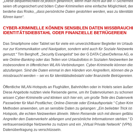
„Diese Bequemlichkeit ist jedoch gefährlich, wenn man nicht auf die IT-Sicherheit
seien oft ungesichert und böten Cyber-Kriminellen eine einfache Möglichkeit, d
bestehe das Risiko,
„dass persönliche Daten gestohlen werden, was zu Identitäts
führen kann“
.
CYBER-KRIMINELLE KÖNNEN SENSIBLEN DATEN MISSBRAUCH
IDENTITÄTSDIEBSTAHL ODER FINANZIELLE BETRÜGEREIEN
Das Smartphone oder Tablet sei für viele ein unverzichtbarer Begleiter im Urlaub
nur zur Kommunikation und Navigation, sondern wird auch für Soziale Netzwer
genutzt.“
Tim Berghoff, „Security Evangelist“ bei der G DATA CyberDefense AG, er
wie Online-Banking oder das Teilen von Urlaubsfotos in Sozialen Netzwerken ber
insbesondere in öffentlichen WLAN-Verbindungen. Cyber-Kriminelle können die
abzufangen. Sind die Daten einmal in den Händen von Angreifern, können die p
missbraucht werden – sei es für Identitätsdiebstahl oder finanzielle Betrügereien.
Öffentliche WLAN-Hotspots an Flughäfen, Bahnhöfen oder in Hotels seien äußers
Diese Angebote nutzten viele Reisende gerne, um ihr Datenvolumen zu schone
wissen Cyber-Kriminelle und klinken sich hier ein, um große Teile des Datenver
Passwörter für Mail-Postfächer, Online-Dienste oder Einkaufsportale.“
Cyber-Krim
Methoden anwenden, um an sensible Daten zu gelangen:
„Ein beliebter Trick i
Hotspots, die echten Netzwerken ähneln. Wenn Reisende sich mit diesen gefäls
Angreifer den Datenverkehr abfangen und persönliche Informationen stehlen.“
Da
vertrauenswürdige Netzwerke zu nutzen und ein „Virtual Private Network“ (VPN)
Datenübertragung zu verschlüsseln.