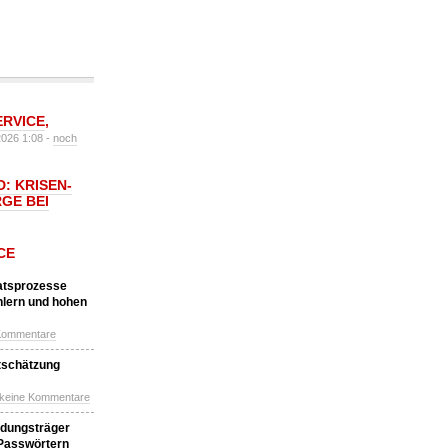
ERVICE
,
2026 1:08 -
noch
: KRISEN-
GE BEI
CE
katsprozesse
hlern und hohen
Kommentare
tschätzung
 keine Kommentare
idungsträger
 Passwörtern