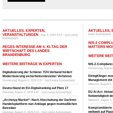
AKTUELLES
,
EXPERTEN
,
AKTUELLES
,
VERANSTALTUNGEN
keine Kommentare
- Aug. 6, 2026 8:53 -
noch keine
Kommentare
NIS-2 COMPL
REGES INTERESSE AM 4. KI-TAG DER
MATTERS MO
WIRTSCHAFT DES LANDES
BRANDENBURG
WEITERE BEI
WEITERE BEITRÄGE IN EXPERTEN
NIS-2-Compliance
Donnerstag, August 
Digitalisierung der Schiene: TÜV-Verband fordert
ElringKlinger mod
Modernisierung sicherheitsrelevanter Verfahren
Management mit 
Donnerstag, August 6, 2026 0:37 -
noch keine Kommentare
Mittwoch, August 5,
Deutschland im EU-Digitalranking auf Platz 17
EU AI Act: Aktuel
Dienstag, August 4, 2026 0:47 -
noch keine Kommentare
Notwendigkeit de
„Archetyp Market“: Nach Abschaltung der Darknet-
Mittwoch, August 5,
Handelsplattform nun Anklage gegen mutmaßlichen
Kompromittierte
Betreiber
weltweit auf Plat
Dienstag, August 4, 2026 0:12 -
noch keine Kommentare