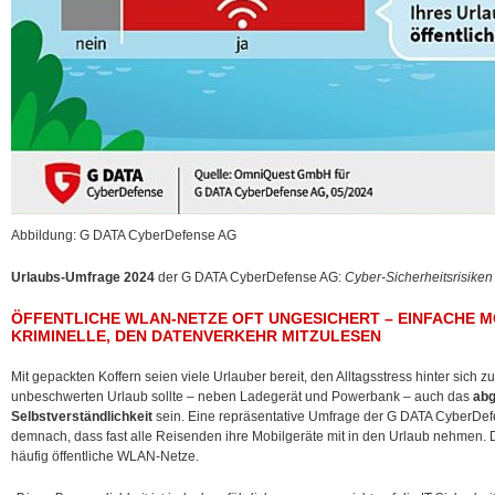
Abbildung: G DATA CyberDefense AG
Urlaubs-Umfrage 2024
der G DATA CyberDefense AG:
Cyber-Sicherheitsrisiken 
ÖFFENTLICHE WLAN-NETZE OFT UNGESICHERT – EINFACHE M
KRIMINELLE, DEN DATENVERKEHR MITZULESEN
Mit gepackten Koffern seien viele Urlauber bereit, den Alltagsstress hinter sich z
unbeschwerten Urlaub sollte – neben Ladegerät und Powerbank – auch das
abg
Selbstverständlichkeit
sein. Eine repräsentative Umfrage der G DATA CyberDef
demnach, dass fast alle Reisenden ihre Mobilgeräte mit in den Urlaub nehmen. D
häufig öffentliche WLAN-Netze.