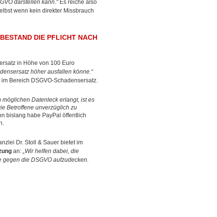
GVO darstellen kann.“
Es reiche also
selbst wenn kein direkter Missbrauch
BESTAND DIE PFLICHT NACH
ersatz in Höhe von 100 Euro
adensersatz höher ausfallen könne.“
ung im Bereich DSGVO-Schadensersatz.
möglichen Datenleck erlangt, ist es
ie Betroffene unverzüglich zu
nn bislang habe PayPal öffentlich
n.
zlei Dr. Stoll & Sauer bietet im
zung
an:
„Wir helfen dabei, die
öße gegen die DSGVO aufzudecken.