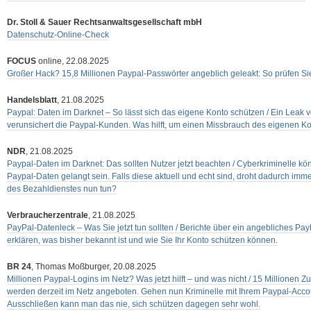
Dr. Stoll & Sauer Rechtsanwaltsgesellschaft mbH
Datenschutz-Online-Check
FOCUS
online, 22.08.2025
Großer Hack? 15,8 Millionen Paypal-Passwörter angeblich geleakt: So prüfen Sie
Handelsblatt
, 21.08.2025
Paypal: Daten im Darknet – So lässt sich das eigene Konto schützen / Ein Leak 
verunsichert die Paypal-Kunden. Was hilft, um einen Missbrauch des eigenen Ko
NDR
, 21.08.2025
Paypal-Daten im Darknet: Das sollten Nutzer jetzt beachten / Cyberkriminelle kö
Paypal-Daten gelangt sein. Falls diese aktuell und echt sind, droht dadurch im
des Bezahldienstes nun tun?
Verbraucherzentrale
, 21.08.2025
PayPal-Datenleck – Was Sie jetzt tun sollten / Berichte über ein angebliches Pay
erklären, was bisher bekannt ist und wie Sie Ihr Konto schützen können.
BR 24
, Thomas Moßburger, 20.08.2025
Millionen Paypal-Logins im Netz? Was jetzt hilft – und was nicht / 15 Millionen
werden derzeit im Netz angeboten. Gehen nun Kriminelle mit Ihrem Paypal-Acc
Ausschließen kann man das nie, sich schützen dagegen sehr wohl.