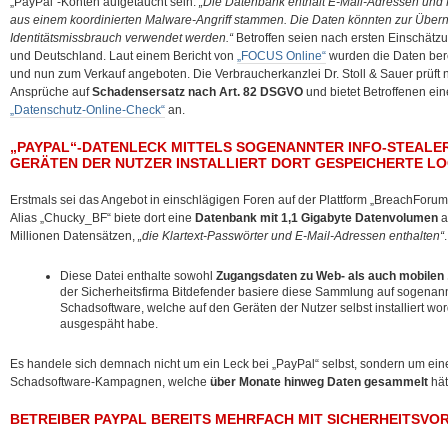
„PayPal“-Konten aufgetaucht sein.
„Die Datenbank enthält E-Mail-Adressen und P
aus einem koordinierten Malware-Angriff stammen. Die Daten könnten zur Über
Identitätsmissbrauch verwendet werden.“
Betroffen seien nach ersten Einschätz
und Deutschland. Laut einem Bericht von
„FOCUS Online“
wurden die Daten bere
und nun zum Verkauf angeboten. Die Verbraucherkanzlei Dr. Stoll & Sauer prüft
Ansprüche auf
Schadensersatz nach Art. 82 DSGVO
und bietet Betroffenen ei
„Datenschutz-Online-Check“
an.
„PAYPAL“-DATENLECK MITTELS SOGENANNTER INFO-STEALE
GERÄTEN DER NUTZER INSTALLIERT DORT GESPEICHERTE L
Erstmals sei das Angebot in einschlägigen Foren auf der Plattform „BreachForum
Alias „Chucky_BF“ biete dort eine
Datenbank mit 1,1 Gigabyte Datenvolumen
a
Millionen Datensätzen,
„die Klartext-Passwörter und E-Mail-Adressen enthalten“
.
Diese Datei enthalte sowohl
Zugangsdaten zu Web- als auch mobilen
der Sicherheitsfirma Bitdefender basiere diese Sammlung auf sogenann
Schadsoftware, welche auf den Geräten der Nutzer selbst installiert wo
ausgespäht habe.
Es handele sich demnach nicht um ein Leck bei „PayPal“ selbst, sondern um ei
Schadsoftware-Kampagnen, welche
über Monate hinweg Daten gesammelt
hät
BETREIBER PAYPAL BEREITS MEHRFACH MIT SICHERHEITSV