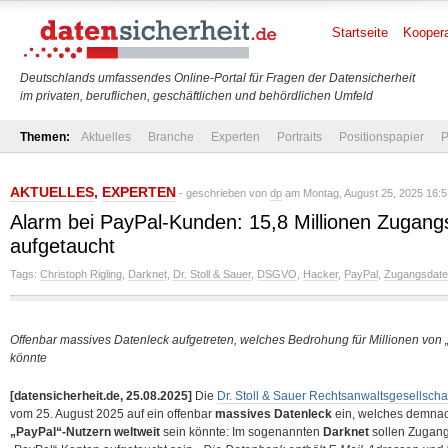
Startseite
Koopera
Deutschlands umfassendes Online-Portal für Fragen der Datensicherheit
im privaten, beruflichen, geschäftlichen und behördlichen Umfeld
Themen:
Aktuelles
Branche
Experten
Portraits
Positionspapier
P
AKTUELLES
,
EXPERTEN
- geschrieben von
dp
am Montag, August 25, 2025 16:5
Alarm bei PayPal-Kunden: 15,8 Millionen Zugang
aufgetaucht
Tags:
Christoph Rigling
,
Darknet
,
Dr. Stoll & Sauer
,
DSGVO
,
Hacker
,
PayPal
,
Zugangsdat
Offenbar massives Datenleck aufgetreten, welches Bedrohung für Millionen von 
könnte
[datensicherheit.de, 25.08.2025]
Die
Dr. Stoll & Sauer Rechtsanwaltsgesellsch
vom 25. August 2025 auf ein offenbar
massives Datenleck
ein, welches demnac
„PayPal“-Nutzern weltweit
sein könnte: Im sogenannten
Darknet
sollen Zugang