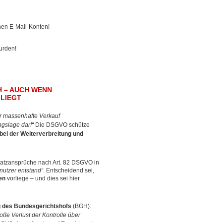
en E-Mail-Konten!
urden!
 – AUCH WENN
 LIEGT
der massenhafte Verkauf
gslage dar!“
Die DSGVO schütze
ei der Weiterverbreitung und
satzansprüche nach Art. 82 DSGVO in
nutzer entstand“
. Entscheidend sei,
en
vorliege – und dies sei hier
 des Bundesgerichtshofs
(BGH):
oße Verlust der Kontrolle über