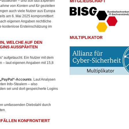
asswörter – und soll laut Experten
MITGLIEDSCHAFT
nahme von Konten und für gezielten
ungen auch viele Nutzer aus Europa
its am 6. Mai 2025 kompromittiert
 nach eigenen Angaben rechtliche
ne kostenlose Ersteinschätzung im
MULTIPLIKATOR
RN, WELCHE AUF DEN
OGINS AUSSPÄHTEN
s“ aufgetaucht. Ein Nutzer mit dem
n – laut eigenen Angaben mit 15,8
 „PayPal“-Accounts
. Laut Analysen
ten Info-Stealern – also
rden sei und dort gespeicherte Logins
nen umfassenden Diebstahl durch
ten.
ORFÄLLEN KONFRONTIERT