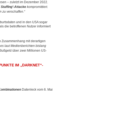
ewesen – zuletzt im Dezember 2022.
 Stuffing’-Attacke
kompromittiert.
n zu verschaffen.“
burtsdaten und in den USA sogar
 die betroffenen Nutzer informiert
tem Zusammenhang mit derartigen
es laut Medienberichten bislang
Bußgeld über zwei Millionen US-
PUNKTE IM „DARKNET“-
Kombinationen
Datenleck vom 6. Mai