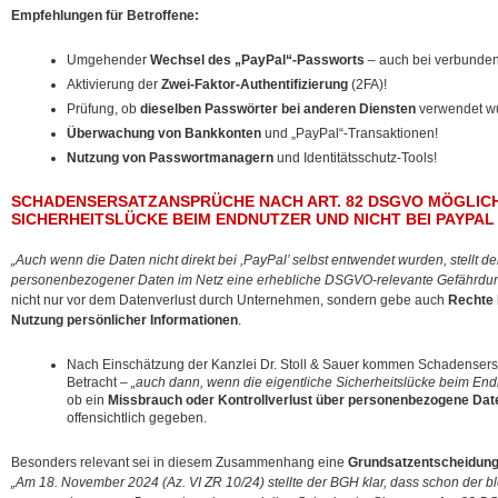
Empfehlungen für Betroffene:
Umgehender
Wechsel des „PayPal“-Passworts
– auch bei verbunden
Aktivierung der
Zwei-Faktor-Authentifizierung
(2FA)!
Prüfung, ob
dieselben Passwörter bei anderen Diensten
verwendet w
Überwachung von Bankkonten
und „PayPal“-Transaktionen!
Nutzung von Passwortmanagern
und Identitätsschutz-Tools!
SCHADENSERSATZANSPRÜCHE NACH ART. 82 DSGVO MÖGLICH
SICHERHEITSLÜCKE BEIM ENDNUTZER UND NICHT BEI PAYPAL
„Auch wenn die Daten nicht direkt bei ,PayPal’ selbst entwendet wurden, stellt 
personenbezogener Daten im Netz eine erhebliche DSGVO-relevante Gefährdun
nicht nur vor dem Datenverlust durch Unternehmen, sondern gebe auch
Rechte b
Nutzung persönlicher Informationen
.
Nach Einschätzung der Kanzlei Dr. Stoll & Sauer kommen Schadenser
Betracht –
„auch dann, wenn die eigentliche Sicherheitslücke beim End
ob ein
Missbrauch oder Kontrollverlust über personenbezogene Dat
offensichtlich gegeben.
Besonders relevant sei in diesem Zusammenhang eine
Grundsatzentscheidung
„Am 18. November 2024 (Az. VI ZR 10/24) stellte der BGH klar, dass schon der bl