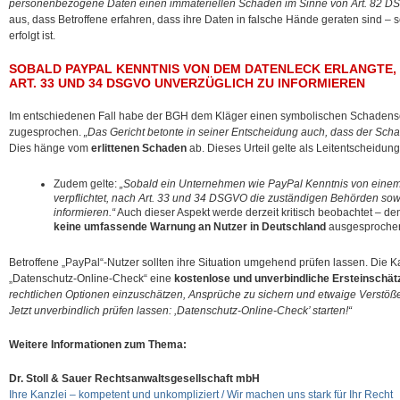
personenbezogene Daten einen immateriellen Schaden im Sinne von Art. 82 DS
aus, dass Betroffene erfahren, dass ihre Daten in falsche Hände geraten sind – 
erfolgt ist.
SOBALD PAYPAL KENNTNIS VON DEM DATENLECK ERLANGTE, 
ART. 33 UND 34 DSGVO UNVERZÜGLICH ZU INFORMIEREN
Im entschiedenen Fall habe der BGH dem Kläger einen symbolischen Schadens
zugesprochen.
„Das Gericht betonte in seiner Entscheidung auch, dass der Sch
Dies hänge vom
erlittenen Schaden
ab. Dieses Urteil gelte als Leitentscheid
Zudem gelte:
„Sobald ein Unternehmen wie PayPal Kenntnis von einem 
verpflichtet, nach Art. 33 und 34 DSGVO die zuständigen Behörden sow
informieren.“
Auch dieser Aspekt werde derzeit kritisch beobachtet – de
keine umfassende Warnung an Nutzer in Deutschland
ausgesproche
Betroffene „PayPal“-Nutzer sollten ihre Situation umgehend prüfen lassen. Die Kan
„Datenschutz-Online-Check“ eine
kostenlose und unverbindliche Ersteinschät
rechtlichen Optionen einzuschätzen, Ansprüche zu sichern und etwaige Verst
Jetzt unverbindlich prüfen lassen: ,Datenschutz-Online-Check’ starten!“
Weitere Informationen zum Thema:
Dr. Stoll & Sauer Rechtsanwaltsgesellschaft mbH
Ihre Kanzlei – kompetent und unkompliziert / Wir machen uns stark für Ihr Recht