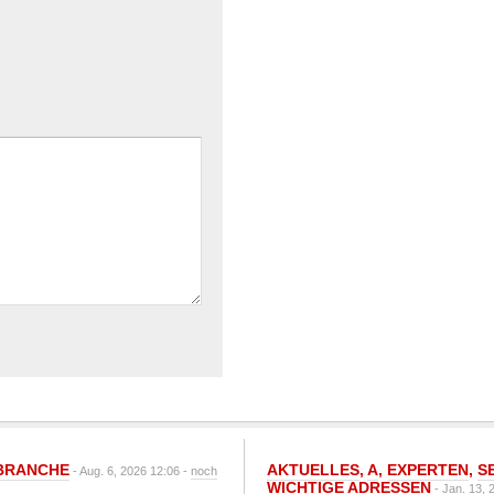
BRANCHE
AKTUELLES
,
A
,
EXPERTEN
,
S
- Aug. 6, 2026 12:06 -
noch
WICHTIGE ADRESSEN
- Jan. 13, 