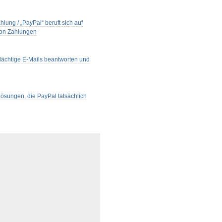
ung / „PayPal“ beruft sich auf
von Zahlungen
rdächtige E-Mails beantworten und
Lösungen, die PayPal tatsächlich