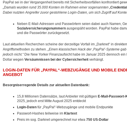
PayPal sei in der Vergangenheit bereits mit Sicherheitsvorfällen konfrontiert g
„Damals wurden rund 35.000 Konten im Rahmen einer sogenannten
,Credential
Dabei nutzten Angreifer zuvor gestohlene Login-Daten, um sich Zugriff auf Konte
Neben E-Mail-Adressen und Passwörtern seien dabei auch Namen, Ge
Sozialversicherungsnummern
ausgespäht worden. PayPal habe damals
und die Passwörter zurückgesetzt.
Laut aktuellen Recherchen scheine der derzeitige Vorfall im „Darknet“ in direk
Angriffsmethoden zu stehen.
„Einen klassischen Hack der ,PayPal’-Systeme gab 
jedoch nicht.“
Die New Yorker Finanzaufsicht habe im Januar 2025 dennoch ein 
Dollar wegen
Versäumnissen bei der Cybersicherheit
verhängt.
LOGIN-DATEN FÜR „PAYPAL“-WEBZUGÄNGE UND MOBILE END
ANGEBOT
Besorgniserregende Details zur aktuellen Datenbank:
15,8 Millionen Datensätze, laut Anbieter mit gültigen
E-Mail-Passwort-
2025, jedoch erst Mitte August 2025 entdeckt
Login-Daten
für „PayPal“-Webzugänge und mobile Endpunkte
Passwort-Hashes teilweise im
Klartext
Preis im sog. Darknet umgerechnet nur etwa
750 US-Dollar