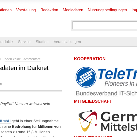
tionen
Vorstellung
Redaktion
Mediadaten
Nutzungsbedingungen
Im
rodukte
Service
Studien
Veranstaltungen
KOOPERATION
1 -
noch keine Kommentare
sdaten im Darknet
en
MITGLIEDSCHAFT
„PayPal“-Nutzern weltweit sein
aft mbH
geht in einer Stellungnahme
h eine
Bedrohung für Millionen von
sdaten zu rund 15,8 Millionen