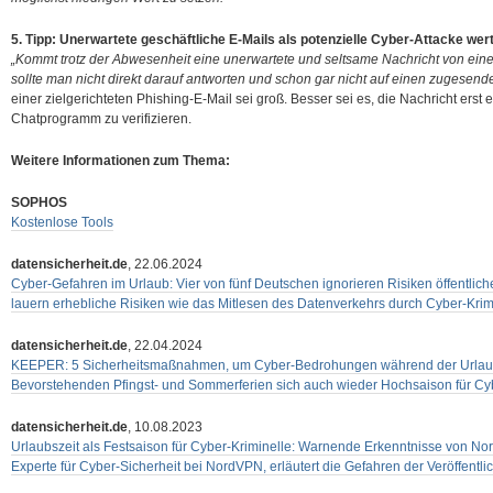
5. Tipp: Unerwartete geschäftliche E-Mails als potenzielle Cyber-Attacke wer
„Kommt trotz der Abwesenheit eine unerwartete und seltsame Nachricht von eine
sollte man nicht direkt darauf antworten und schon gar nicht auf einen zugesende
einer zielgerichteten Phishing-E-Mail sei groß. Besser sei es, die Nachricht erst
Chatprogramm zu verifizieren.
Weitere Informationen zum Thema:
SOPHOS
Kostenlose Tools
datensicherheit.de
, 22.06.2024
Cyber-Gefahren im Urlaub: Vier von fünf Deutschen ignorieren Risiken öffentli
lauern erhebliche Risiken wie das Mitlesen des Datenverkehrs durch Cyber-Krim
datensicherheit.de
, 22.04.2024
KEEPER: 5 Sicherheitsmaßnahmen, um Cyber-Bedrohungen während der Urlaubs
Bevorstehenden Pfingst- und Sommerferien sich auch wieder Hochsaison für Cy
datensicherheit.de
, 10.08.2023
Urlaubszeit als Festsaison für Cyber-Kriminelle: Warnende Erkenntnisse von 
Experte für Cyber-Sicherheit bei NordVPN, erläutert die Gefahren der Veröffentli