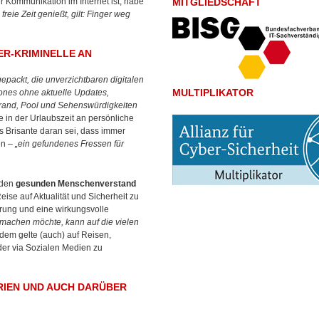
 Kommunikation im Internet ist, habe
MITGLIEDSCHAFT
reie Zeit genießt, gilt:
Finger weg
R-KRIMINELLE AN
packt, die unverzichtbaren digitalen
MULTIPLIKATOR
hones ohne aktuelle Updates,
trand, Pool und Sehenswürdigkeiten
e in der Urlaubszeit an persönliche
 Brisante daran sei, dass immer
n –
„ein gefundenes Fressen für
 den
gesunden Menschenverstand
eise auf Aktualität und Sicherheit zu
erung und eine wirkungsvolle
 machen möchte, kann auf die vielen
em gelte (auch) auf Reisen,
er via Sozialen Medien zu
ERIEN UND AUCH DARÜBER