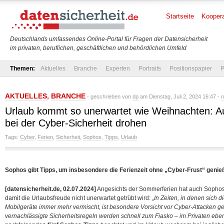
Startseite
Koopera
Deutschlands umfassendes Online-Portal für Fragen der Datensicherheit
im privaten, beruflichen, geschäftlichen und behördlichen Umfeld
Themen:
Aktuelles
Branche
Experten
Portraits
Positionspapier
P
AKTUELLES
,
BRANCHE
- geschrieben von
dp
am Dienstag, Juli 2, 2024 16:47 -
n
Urlaub kommt so unerwartet wie Weihnachten: A
bei der Cyber-Sicherheit drohen
Tags:
Cyber
,
Ferien
,
Sicherheit
,
Sophos
,
Tipps
,
Urlaub
Sophos gibt Tipps, um insbesondere die Ferienzeit ohne „Cyber-Frust“ geni
[datensicherheit.de, 02.07.2024]
Angesichts der Sommerferien hat auch Sopho
damit die Urlaubsfreude nicht unerwartet getrübt wird:
„In Zeiten, in denen sich d
Mobilgeräte immer mehr vermischt, ist besondere Vorsicht vor Cyber-Attacken g
vernachlässigte Sicherheitsregeln werden schnell zum Fiasko – im Privaten eben