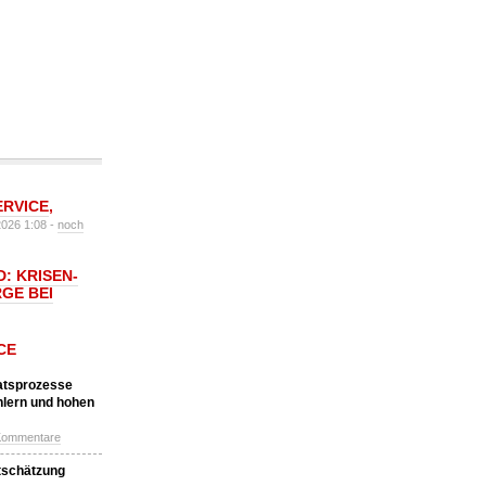
ERVICE
,
2026 1:08 -
noch
: KRISEN-
GE BEI
CE
katsprozesse
hlern und hohen
Kommentare
tschätzung