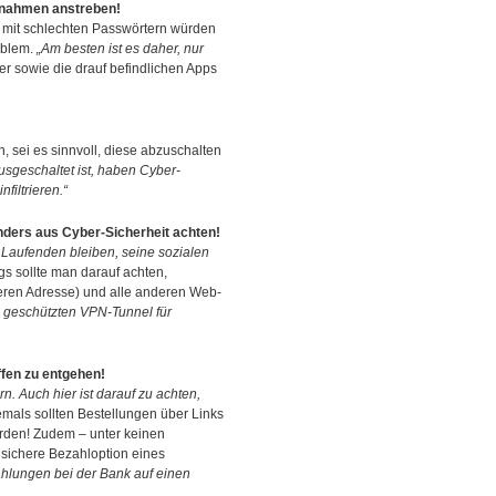
aßnahmen anstreben!
mit schlechten Passwörtern würden
oblem.
„Am besten ist es daher, nur
er sowie die drauf befindlichen Apps
 sei es sinnvoll, diese abzuschalten
eschaltet ist, haben Cyber-
iltrieren.“
nders aus Cyber-Sicherheit achten!
m Laufenden bleiben, seine sozialen
gs sollte man darauf achten,
 deren Adresse) und alle anderen Web-
 geschützten VPN-Tunnel für
ffen zu entgehen!
n. Auch hier ist darauf zu achten,
mals sollten Bestellungen über Links
erden! Zudem – unter keinen
 sichere Bezahloption eines
zahlungen bei der Bank auf einen