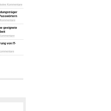
 keine Kommentare
idungsträger
 Passwörtern
e Kommentare
ne geeignete
beit
 Kommentare
ung von IT-
 Kommentare