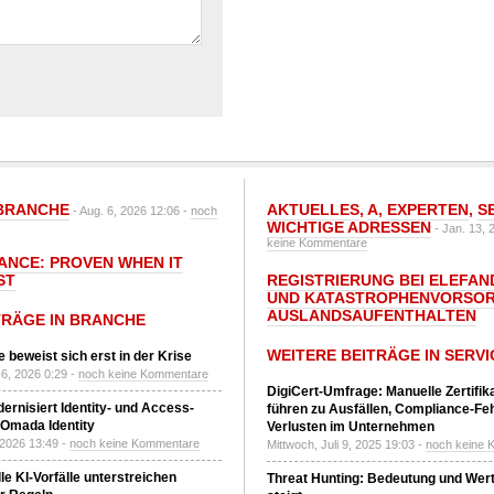
BRANCHE
AKTUELLES
,
A
,
EXPERTEN
,
S
- Aug. 6, 2026 12:06 -
noch
WICHTIGE ADRESSEN
- Jan. 13, 
keine Kommentare
IANCE: PROVEN WHEN IT
ST
REGISTRIERUNG BEI ELEFAND
UND KATASTROPHENVORSOR
AUSLANDSAUFENTHALTEN
TRÄGE IN BRANCHE
WEITERE BEITRÄGE IN SERVI
 beweist sich erst in der Krise
6, 2026 0:29 -
noch keine Kommentare
DigiCert-Umfrage: Manuelle Zertifi
ernisiert Identity- und Access-
führen zu Ausfällen, Compliance-Fe
Omada Identity
Verlusten im Unternehmen
 2026 13:49 -
noch keine Kommentare
Mittwoch, Juli 9, 2025 19:03 -
noch keine 
le KI-Vorfälle unterstreichen
Threat Hunting: Bedeutung und Wer