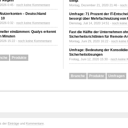
r Regeln
steigt
 2026 0:45 -
noch keine Kommentare
Montag, Dezember 21, 2020 21:46 -
noch
 Nutzerkonten – Deutschland
Umfrage: 71 Prozent der IT-Entsche
z 10
besorgt über Mehrfachnutzung von
 2026 0:32 -
noch keine Kommentare
Dienstag, Juli 14, 2020 14:51 -
noch kein
neller eindämmen: Qualys erkennt
Fast die Hälfte der Unternehmen oh
n Minuten
Sicherheitsrichtlinien für Remote-Ar
 2026 15:22 -
noch keine Kommentare
Montag, Juni 29, 2020 16:22 -
noch keine
Umfrage: Bedeutung der Konsolidier
Sicherheitslösungen
nche
Produkte
Freitag, Juni 12, 2020 15:30 -
noch keine
Branche
Produkte
Umfragen
ds der
Einträge
und
Kommentare
.