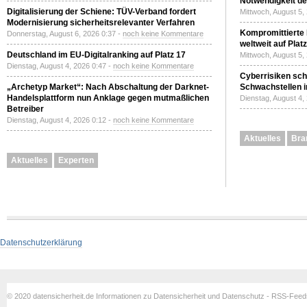
Notwendigkeit de
Digitalisierung der Schiene: TÜV-Verband fordert
Mittwoch, August 5,
Modernisierung sicherheitsrelevanter Verfahren
Kompromittierte
Donnerstag, August 6, 2026 0:37 -
noch keine Kommentare
weltweit auf Plat
Deutschland im EU-Digitalranking auf Platz 17
Mittwoch, August 5,
Dienstag, August 4, 2026 0:47 -
noch keine Kommentare
Cyberrisiken sch
„Archetyp Market“: Nach Abschaltung der Darknet-
Schwachstellen i
Handelsplattform nun Anklage gegen mutmaßlichen
Dienstag, August 4,
Betreiber
Dienstag, August 4, 2026 0:12 -
noch keine Kommentare
Aktuelles
Bra
Aktuelles
Experten
Datenschutzerklärung
© 2020 datensicherheit.de Informationen zu Datensicherheit und Datenschutz - RSS-Fee