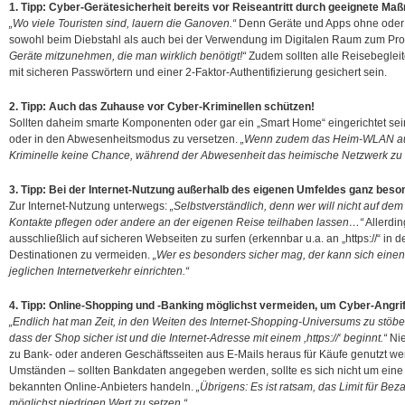
1. Tipp: Cyber-Gerätesicherheit bereits vor Reiseantritt durch geeignete M
„Wo viele Touristen sind, lauern die Ganoven.“
Denn Geräte und Apps ohne oder 
sowohl beim Diebstahl als auch bei der Verwendung im Digitalen Raum zum Pr
Geräte mitzunehmen, die man wirklich benötigt!“
Zudem sollten alle Reisebegleit
mit sicheren Passwörtern und einer 2-Faktor-Authentifizierung gesichert sein.
2. Tipp: Auch das Zuhause vor Cyber-Kriminellen schützen!
Sollten daheim smarte Komponenten oder gar ein „Smart Home“ eingerichtet sein,
oder in den Abwesenheitsmodus zu versetzen.
„Wenn zudem das Heim-WLAN ausg
Kriminelle keine Chance, während der Abwesenheit das heimische Netzwerk zu inf
3. Tipp: Bei der Internet-Nutzung außerhalb des eigenen Umfeldes ganz beso
Zur Internet-Nutzung unterwegs:
„Selbstverständlich, denn wer will nicht auf de
Kontakte pflegen oder andere an der eigenen Reise teilhaben lassen…“
Allerdin
ausschließlich auf sicheren Webseiten zu surfen (erkennbar u.a. an „https://“ in
Destinationen zu vermeiden.
„Wer es besonders sicher mag, der kann sich einen
jeglichen Internetverkehr einrichten.“
4. Tipp: Online-Shopping und -Banking möglichst vermeiden, um Cyber-Angri
„Endlich hat man Zeit, in den Weiten des Internet-Shopping-Universums zu stöber
dass der Shop sicher ist und die Internet-Adresse mit einem ,https://‘ beginnt.“
Nie
zu Bank- oder anderen Geschäftsseiten aus E-Mails heraus für Käufe genutzt w
Umständen – sollten Bankdaten angegeben werden, sollte es sich nicht um eine
bekannten Online-Anbieters handeln.
„Übrigens: Es ist ratsam, das Limit für Be
möglichst niedrigen Wert zu setzen.“