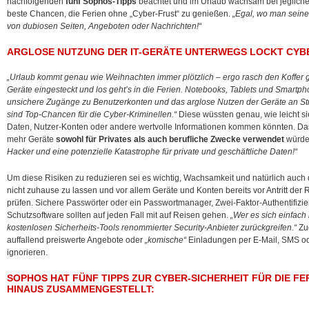
nachfolgenden
fünf Sophos-Tipps
beachtet und im Urlaub wachsam bei jeglicher
beste Chancen, die Ferien ohne „Cyber-Frust“ zu genießen.
„Egal, wo man seine f
von dubiosen Seiten, Angeboten oder Nachrichten!“
ARGLOSE NUTZUNG DER IT-GERÄTE UNTERWEGS LOCKT CYBE
„Urlaub kommt genau wie Weihnachten immer plötzlich – ergo rasch den Koffer ge
Geräte eingesteckt und los geht’s in die Ferien. Notebooks, Tablets und Smartp
unsichere Zugänge zu Benutzerkonten und das arglose Nutzen der Geräte an S
sind Top-Chancen für die Cyber-Kriminellen.“
Diese wüssten genau, wie leicht si
Daten, Nutzer-Konten oder andere wertvolle Informationen kommen könnten. Das
mehr Geräte
sowohl für Privates als auch berufliche Zwecke verwendet
würde
Hacker und eine potenzielle Katastrophe für private und geschäftliche Daten!“
Um diese Risiken zu reduzieren sei es wichtig, Wachsamkeit und natürlich auch
nicht zuhause zu lassen und vor allem Geräte und Konten bereits vor Antritt der R
prüfen. Sichere Passwörter oder ein Passwortmanager, Zwei-Faktor-Authentifizi
Schutzsoftware sollten auf jeden Fall mit auf Reisen gehen.
„Wer es sich einfach
kostenlosen Sicherheits-Tools renommierter Security-Anbieter zurückgreifen.“
Zud
auffallend preiswerte Angebote oder
„komische“
Einladungen per E-Mail, SMS od
ignorieren.
SOPHOS HAT FÜNF TIPPS ZUR CYBER-SICHERHEIT FÜR DIE F
HINAUS ZUSAMMENGESTELLT: