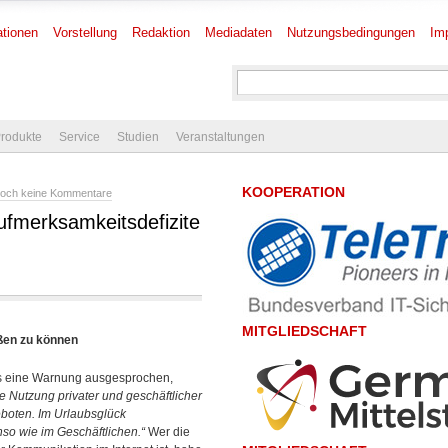
tionen
Vorstellung
Redaktion
Mediadaten
Nutzungsbedingungen
Im
rodukte
Service
Studien
Veranstaltungen
KOOPERATION
och keine Kommentare
ufmerksamkeitsdefizite
MITGLIEDSCHAFT
eßen zu können
s eine Warnung ausgesprochen,
ie Nutzung privater und geschäftlicher
eboten. Im Urlaubsglück
so wie im Geschäftlichen.“
Wer die