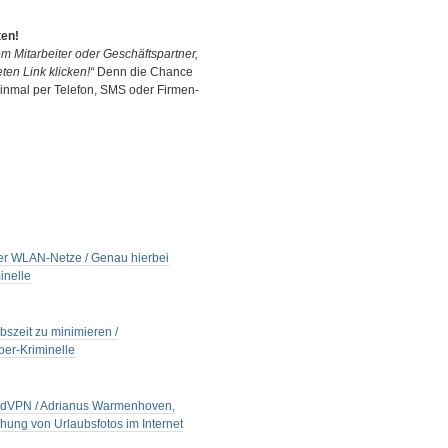
ten!
m Mitarbeiter oder Geschäftspartner,
ten Link klicken!“
Denn die Chance
 einmal per Telefon, SMS oder Firmen-
cher WLAN-Netze / Genau hierbei
inelle
zeit zu minimieren /
ber-Kriminelle
NordVPN / Adrianus Warmenhoven,
chung von Urlaubsfotos im Internet