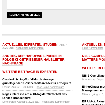
AKTUELLES
,
EXPERTEN
,
STUDIEN
AKTUELLES
,
- Aug. 7,
2026 0:18 -
noch keine Kommentare
keine Kommentare
ANSTIEG DER HARDWARE-PREISE IN
NIS-2 COMPL
FOLGE KI-GETRIEBENER HALBLEITER-
MATTERS MO
NACHFRAGE
WEITERE BEI
WEITERE BEITRÄGE IN EXPERTEN
NIS-2-Compliance
Claude-Phishing-Vorfall durch Versagen
Donnerstag, August 
grundlegender KI-Sicherheitsarchitektur ermöglicht
ElringKlinger mod
Freitag, August 7, 2026 0:03 -
noch keine Kommentare
Management mit 
Reges Interesse am 4. KI-Tag der Wirtschaft des
Mittwoch, August 5,
Landes Brandenburg
EU AI Act: Aktuel
Donnerstag, August 6, 2026 8:53 -
noch keine Kommentare