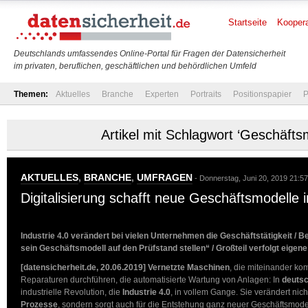
Startseite
Koopera
Deutschlands umfassendes Online-Portal für Fragen der Datensicherheit
im privaten, beruflichen, geschäftlichen und behördlichen Umfeld
Themen:
Aktuelles
Branche
Experten
Portraits
Positionspapier
P
Artikel mit Schlagwort ‘Geschäfts
AKTUELLES
,
BRANCHE
,
UMFRAGEN
- Donnerstag, Juni 20, 2019 21:57
Digitalisierung schafft neue Geschäftsmodelle i
Industrie 4.0 verändert bei vielen Unternehmen die Geschäftstätigkeit / 
sein Geschäftsmodell auf den Prüfstand stellen“ / Großteil verfolgt eigene 
[datensicherheit.de, 20.06.2019]
Vernetzte Maschinen
, die miteinander ko
Reparaturen durchführen, die automatisierte Wartung von Anlagen: In
deutsc
industrielle Revolution, die
Industrie 4.0
, in vollem Gange. Sie verändert nic
Prozesse
, sondern sorgt auch für die Entstehung ganz neuer Geschäftsmode