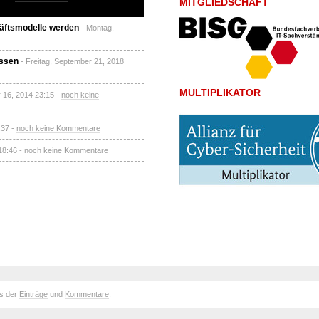
MITGLIEDSCHAFT
häftsmodelle werden
- Montag,
Essen
- Freitag, September 21, 2018
MULTIPLIKATOR
 16, 2014 23:15 -
noch keine
:37 -
noch keine Kommentare
18:46 -
noch keine Kommentare
ds der
Einträge
und
Kommentare
.