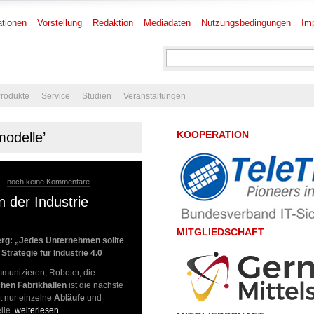
tionen
Vorstellung
Redaktion
Mediadaten
Nutzungsbedingungen
Im
rodukte
Service
Studien
Veranstaltungen
KOOPERATION
modelle’
 -
noch keine Kommentare
n der Industrie
MITGLIEDSCHAFT
Berg: „Jedes Unternehmen sollte
Strategie für Industrie 4.0
mmunizieren, Roboter, die
hen Fabrikhallen
ist die nächste
ht nur einzelne
Abläufe
und
lle.
weiterlesen…