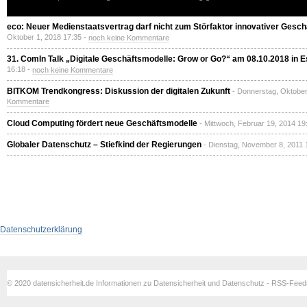
eco: Neuer Medienstaatsvertrag darf nicht zum Störfaktor innovativer Gesc
Oktober 1, 2018 17:35 -
noch keine Kommentare
31. ComIn Talk „Digitale Geschäftsmodelle: Grow or Go?“ am 08.10.2018 in 
16:18 -
noch keine Kommentare
BITKOM Trendkongress: Diskussion der digitalen Zukunft
- Donnerstag, Oktober
Kommentare
Cloud Computing fördert neue Geschäftsmodelle
- Mittwoch, Februar 19, 2014 19
Globaler Datenschutz – Stiefkind der Regierungen
- Dienstag, November 8, 2011 
Datenschutzerklärung
© 2020 datensicherheit.de Informationen zu Datensicherheit und Datenschutz - RSS-Fee