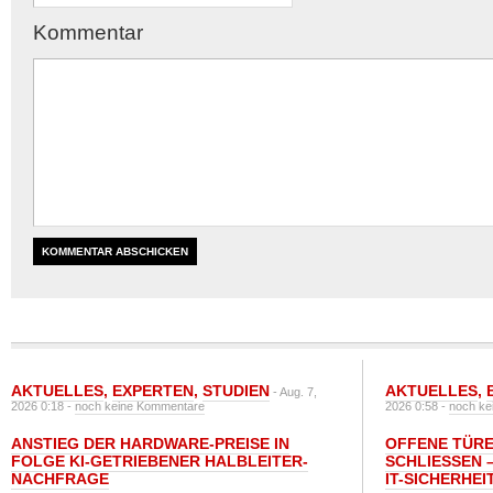
Kommentar
AKTUELLES
,
EXPERTEN
,
STUDIEN
AKTUELLES
,
- Aug. 7,
2026 0:18 -
noch keine Kommentare
2026 0:58 -
noch ke
ANSTIEG DER HARDWARE-PREISE IN
OFFENE TÜRE
FOLGE KI-GETRIEBENER HALBLEITER-
SCHLIESSEN –
NACHFRAGE
T-SICHERHEI