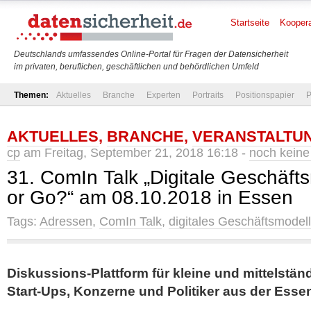
Startseite
Koopera
Deutschlands umfassendes Online-Portal für Fragen der Datensicherheit
im privaten, beruflichen, geschäftlichen und behördlichen Umfeld
Themen:
Aktuelles
Branche
Experten
Portraits
Positionspapier
P
AKTUELLES
,
BRANCHE
,
VERANSTALTU
cp
am Freitag, September 21, 2018 16:18 -
noch kein
31. ComIn Talk „Digitale Geschäft
or Go?“ am 08.10.2018 in Essen
Tags:
Adressen
,
ComIn Talk
,
digitales Geschäftsmodell
Diskussions-Plattform für kleine und mittelstä
Start-Ups, Konzerne und Politiker aus der Esse