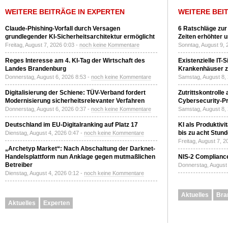
WEITERE BEITRÄGE IN EXPERTEN
WEITERE BEI
Claude-Phishing-Vorfall durch Versagen
6 Ratschläge zur
grundlegender KI-Sicherheitsarchitektur ermöglicht
Zeiten erhöhter 
Freitag, August 7, 2026 0:03 -
noch keine Kommentare
Sonntag, August 9, 
Reges Interesse am 4. KI-Tag der Wirtschaft des
Existenzielle IT-
Landes Brandenburg
Krankenhäuser zu
Donnerstag, August 6, 2026 8:53 -
noch keine Kommentare
Samstag, August 8,
Digitalisierung der Schiene: TÜV-Verband fordert
Zutrittskontrolle
Modernisierung sicherheitsrelevanter Verfahren
Cybersecurity-Pri
Donnerstag, August 6, 2026 0:37 -
noch keine Kommentare
Samstag, August 8,
Deutschland im EU-Digitalranking auf Platz 17
KI als Produktivi
bis zu acht Stun
Dienstag, August 4, 2026 0:47 -
noch keine Kommentare
Freitag, August 7, 
„Archetyp Market“: Nach Abschaltung der Darknet-
Handelsplattform nun Anklage gegen mutmaßlichen
NIS-2 Compliance
Betreiber
Donnerstag, August 
Dienstag, August 4, 2026 0:12 -
noch keine Kommentare
Aktuelles
Bra
Aktuelles
Experten