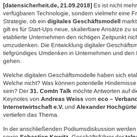
[datensicherheit.de, 21.09.2018]
Es ist nicht meh
verfügbaren Technologie, sondern vielmehr eine Fr
Strategie, ob ein
digitales Geschäftsmodell
marktf
gilt es für Start-Ups neue, skalierbare Ansätze zu s
etablierte Unternehmen den richtigen Zeitpunkt ni
umzudenken.
Die Entwicklung digitaler Geschäftsm
tiefgründiges Umdenken in Unternehmen und den
gehen.
Welche digitalen Geschäftsmodelle haben sich eta
Welche nicht? Was können potentielle Hindernisse
sein? Der
31. ComIn Talk
möchte Antworten auf di
Keynotes von
Andreas Weiss
vom
eco – Verband
Internetwirtschaft e.V.
und
Alexander Hochgürte
vertiefen das Thema.
In der anschließenden Podiumsdiskussion werden 
sowie
Sebastian Kowitz
, Geschäftsführer der
tal