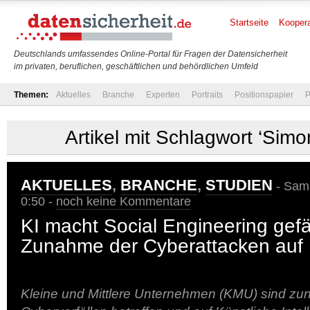
Startseite
Koopera
Deutschlands umfassendes Online-Portal für Fragen der Datensicherheit
im privaten, beruflichen, geschäftlichen und behördlichen Umfeld
Themen:
Aktuelles
Branche
Experten
Portraits
Positionspapier
P
Artikel mit Schlagwort ‘Sim
AKTUELLES
,
BRANCHE
,
STUDIEN
- Sams
0:50 -
noch keine Kommentare
KI macht Social Engineering gefä
Zunahme der Cyberattacken au
Kleine und Mittlere Unternehmen (KMU) sind z