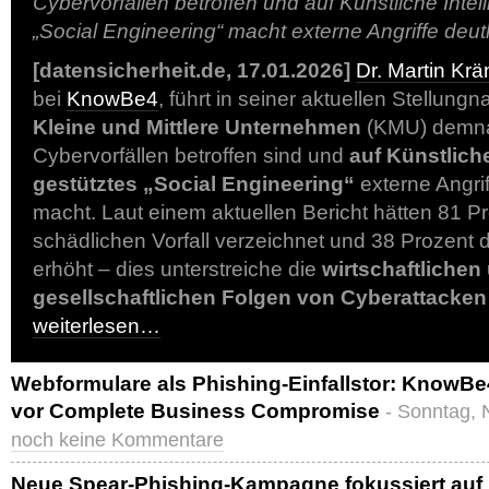
Cybervorfällen betroffen und auf Künstliche Intell
„Social Engineering“ macht externe Angriffe deutl
[datensicherheit.de, 17.01.2026]
Dr. Martin Kr
bei
KnowBe4
, führt in seiner aktuellen Stellun
Kleine und Mittlere Unternehmen
(KMU) demn
Cybervorfällen betroffen sind und
auf Künstliche
gestütztes „Social Engineering“
externe Angriff
macht. Laut einem aktuellen Bericht hätten 81 
schädlichen Vorfall verzeichnet und 38 Prozent 
erhöht – dies unterstreiche die
wirtschaftlichen
gesellschaftlichen Folgen von Cyberattacken
weiterlesen…
Webformulare als Phishing-Einfallstor: KnowBe
vor Complete Business Compromise
- Sonntag, 
noch keine Kommentare
Neue Spear-Phishing-Kampagne fokussiert auf