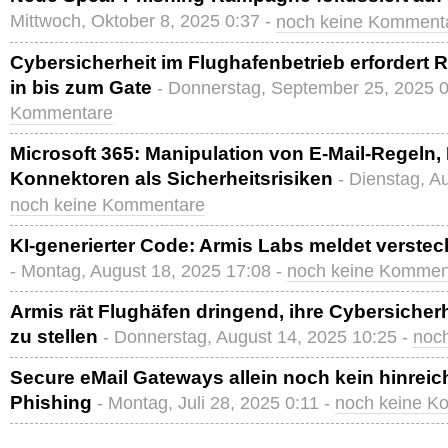
Mittwoch, Oktober 8, 2025 0:37 -
noch keine Komment
Cybersicherheit im Flughafenbetrieb erfordert 
in bis zum Gate
- Donnerstag, September 25, 2025 0
Kommentare
Microsoft 365: Manipulation von E-Mail-Regeln
Konnektoren als Sicherheitsrisiken
- Dienstag, A
noch keine Kommentare
KI-generierter Code: Armis Labs meldet versteck
- Montag, August 18, 2025 17:08 -
noch keine Kommen
Armis rät Flughäfen dringend, ihre Cybersicher
zu stellen
- Donnerstag, August 14, 2025 10:25 -
noc
Secure eMail Gateways allein noch kein hinrei
Phishing
- Montag, Juli 28, 2025 0:11 -
noch keine K