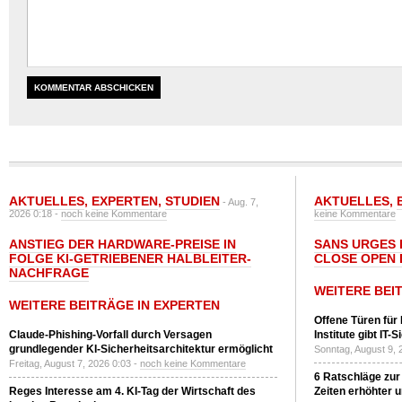
AKTUELLES
,
EXPERTEN
,
STUDIEN
AKTUELLES
,
- Aug. 7,
2026 0:18 -
noch keine Kommentare
keine Kommentare
ANSTIEG DER HARDWARE-PREISE IN
SANS URGES 
FOLGE KI-GETRIEBENER HALBLEITER-
CLOSE OPEN 
NACHFRAGE
WEITERE BEI
WEITERE BEITRÄGE IN EXPERTEN
Offene Türen für
Claude-Phishing-Vorfall durch Versagen
Institute gibt I
grundlegender KI-Sicherheitsarchitektur ermöglicht
Sonntag, August 9, 
Freitag, August 7, 2026 0:03 -
noch keine Kommentare
6 Ratschläge zur
Reges Interesse am 4. KI-Tag der Wirtschaft des
Zeiten erhöhter 