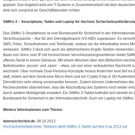
geplant. Das Angebot wird von T-Systems in Zusammenarbeit mit dem deutsch
wird sich zunächst an Geschäftskunden richten.
SiMKo 3 – Smartphone, Tablet und Laptop für höchste Sicherheitsanforderun
Das SiMKo 3-Smartphone ist vom Bundesamt für Sicherheit in der Informationste
Verschlusssache – Nur für den Dienstgebrauch (VS-NfD) zugelassen. Es verschlü
SMS, Fotos, Tonaufnahmen und Telefonate, sodass sie die Infrastruktur eines Min
verlassen. SiMKo 3 lässt sich auch als abhörsicheres Krypto-Telefon verwenden,
Basis von Voice over IP mit hochsicheren Verschlüsselungsverfahren bietet SiMKo
offenes Gerät in einem Gehäuse. Mit einem Wischen über den Bildschirm wechse
Betriebsarten ‚secureʻ und ‚openʻ – etwa, um von einer vertraulichen Nachricht z
wechseln. Über normale Dual-Persona-Konzepte hinaus findet hier eine tief in
statt, indem auf dem Gerät eine Micro-Kern und ein Crypto-Chip in SD-Kartenfor
Dienstliches sehr streng voneinander trennen. Zudem können Unternehmen die
Rechenzentren übernehmen, was die Abschottung des Systems noch weiter erhö
durch weitere Mobilgeräte erweitert. Ein SiMKo 3-Tablet befindet sich bereits i
Bundesamt für Sicherheit in der Informationstechnik. Auch ein Laptop mit SiMKo-T
Weitere Informationen zum Thema:
datensicherheit.de
, 08.10.2013
Hochsicherheitstechnik: Telekom stellt SiMKo 3-Tablet auf des it-sa 2013 vor