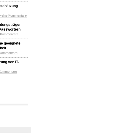
tschätzung
 keine Kommentare
idungsträger
 Passwörtern
e Kommentare
ne geeignete
beit
 Kommentare
ung von IT-
 Kommentare