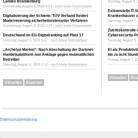
Landes Brandenburg
Sonntag, August 9, 
Donnerstag, August 6, 2026 8:53 -
noch keine Kommentare
Existenzielle IT-
Digitalisierung der Schiene: TÜV-Verband fordert
Krankenhäuser zu
Modernisierung sicherheitsrelevanter Verfahren
Samstag, August 8,
Donnerstag, August 6, 2026 0:37 -
noch keine Kommentare
Zutrittskontrolle
Deutschland im EU-Digitalranking auf Platz 17
Cybersecurity-Pri
Dienstag, August 4, 2026 0:47 -
noch keine Kommentare
Samstag, August 8,
„Archetyp Market“: Nach Abschaltung der Darknet-
KI als Produktivi
Handelsplattform nun Anklage gegen mutmaßlichen
bis zu acht Stun
Betreiber
Freitag, August 7, 
Dienstag, August 4, 2026 0:12 -
noch keine Kommentare
Aktuelles
Bra
Aktuelles
Experten
Datenschutzerklärung