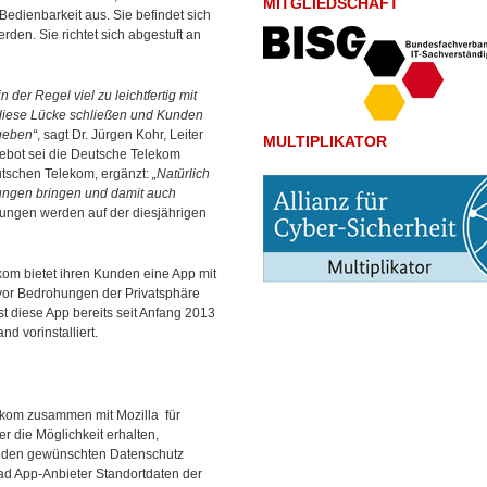
MITGLIEDSCHAFT
Bedienbarkeit aus. Sie befindet sich
rden. Sie richtet sich abgestuft an
der Regel viel zu leichtfertig mit
 diese Lücke schließen und Kunden
kgeben“
, sagt Dr. Jürgen Kohr, Leiter
MULTIPLIKATOR
gebot sei die Deutsche Telekom
eutschen Telekom, ergänzt:
„Natürlich
ösungen bringen und damit auch
ungen werden auf der diesjährigen
kom bietet ihren Kunden eine App mit
 vor Bedrohungen der Privatsphäre
t diese App bereits seit Anfang 2013
d vorinstalliert.
lekom zusammen mit Mozilla für
er die Möglichkeit erhalten,
t den gewünschten Datenschutz
rad App-Anbieter Standortdaten der