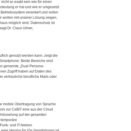
icht so exakt sein wie für einen
Bedeutung er hat und wie er umgesetzt
 Betriebssystem verankert und sollen
Wir wollen mit unserer Lösung zeigen,
haus möglich sind. Datenschutz ist
sagt Dr. Claus Ulmer,
flich genutzt werden kann, zeigt die
 Smartphone. Beide Bereiche sind
 so genannte „Dual-Persona-
nen Zugriff haben auf Daten des
 vertrauliche berufliche Mails oder
e mobile Übertragung von Sprache
kom zur CeBIT eine aus der Cloud
chlüsselung auf der gesamten
r temporäre
 Funk- und IT-Netzen
 eine Version für iOs-Smartphones ist