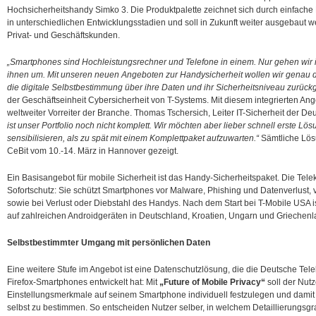
Hochsicherheitshandy Simko 3.
Die Produktpalette zeichnet sich durch einfache 
in unterschiedlichen Entwicklungsstadien und soll in Zukunft weiter ausgebaut we
Privat- und Geschäftskunden.
„Smartphones sind Hochleistungsrechner und Telefone in einem. Nur gehen wir in 
ihnen um. Mit unseren neuen Angeboten zur Handysicherheit wollen wir genau
die digitale Selbstbestimmung über ihre Daten und ihr Sicherheitsniveau zurüc
der Geschäftseinheit Cybersicherheit von T-Systems. Mit diesem integrierten An
weltweiter Vorreiter der Branche. Thomas Tschersich, Leiter IT-Sicherheit der D
ist unser Portfolio noch nicht komplett. Wir möchten aber lieber schnell erste L
sensibilisieren, als zu spät mit einem Komplettpaket aufzuwarten.“
Sämtliche Lös
CeBit vom 10.-14. März in Hannover gezeigt.
Ein Basisangebot für mobile Sicherheit ist das Handy-Sicherheitspaket. Die Tele
Sofortschutz: Sie schützt Smartphones vor Malware, Phishing und Datenverlust,
sowie bei Verlust oder Diebstahl des Handys. Nach dem Start bei T-Mobile USA is
auf zahlreichen Androidgeräten in Deutschland, Kroatien, Ungarn und Griechenlan
Selbstbestimmter Umgang mit persönlichen Daten
Eine weitere Stufe im Angebot ist eine Datenschutzlösung, die die Deutsche Te
Firefox-Smartphones entwickelt hat: Mit
„Future of Mobile Privacy“
soll der Nutz
Einstellungsmerkmale auf seinem Smartphone individuell festzulegen und dami
selbst zu bestimmen. So entscheiden Nutzer selber, in welchem Detaillierungsg