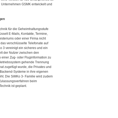
en Unternehmen GSMK entwickelt und
gen
chnik für die Geheimhaltungsstufe
sselt E-Mails, Kontakte, Termine,
isteriums oder einer Firma nicht
 das verschlüsselte Telefonate auf
 3 vereinigt ein sicheres und ein
lt der Nutzer zwischen den
u einer Zug- oder Fluginformation zu
s Betriebssystem gehende Trennung
mat zugefügt wurde, die Privates und
 Backend-Systeme in ihre eigenen
ht. Die SiMKo 3- Familie wird zudem
m Zulassungsverfahren beim
echnik ist geplant.