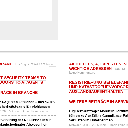
BRANCHE
AKTUELLES
,
A
,
EXPERTEN
,
S
- Aug. 9, 2026 14:28 -
noch
WICHTIGE ADRESSEN
- Jan. 13, 
keine Kommentare
IT SECURITY TEAMS TO
DOORS TO AI AGENTS
REGISTRIERUNG BEI ELEFAND
UND KATASTROPHENVORSOR
AUSLANDSAUFENTHALTEN
TRÄGE IN BRANCHE
WEITERE BEITRÄGE IN SERVI
 KI-Agenten schließen – das SANS
T-Sicherheitsteams Empfehlungen
DigiCert-Umfrage: Manuelle Zertifi
2026 0:58 -
noch keine Kommentare
führen zu Ausfällen, Compliance-Fe
 Sicherung der Resilienz auch in
Verlusten im Unternehmen
urlaubsbedingter Abwesenheit
Mittwoch, Juli 9, 2025 19:03 -
noch keine 