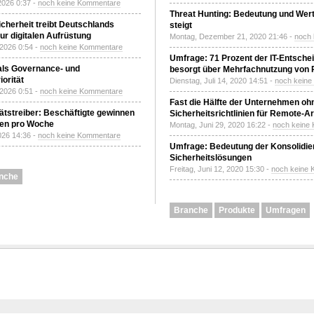
2026 0:37 -
noch keine Kommentare
Threat Hunting: Bedeutung und Wer
Sicherheit treibt Deutschlands
steigt
r digitalen Aufrüstung
Montag, Dezember 21, 2020 21:46 -
noch
 2026 0:54 -
noch keine Kommentare
Umfrage: 71 Prozent der IT-Entsche
 als Governance- und
besorgt über Mehrfachnutzung von
orität
Dienstag, Juli 14, 2020 14:51 -
noch kein
 2026 0:51 -
noch keine Kommentare
Fast die Hälfte der Unternehmen oh
tätstreiber: Beschäftigte gewinnen
Sicherheitsrichtlinien für Remote-Ar
den pro Woche
Montag, Juni 29, 2020 16:22 -
noch keine
2026 14:36 -
noch keine Kommentare
Umfrage: Bedeutung der Konsolidier
Sicherheitslösungen
Freitag, Juni 12, 2020 15:30 -
noch keine
nche
Branche
Produkte
Umfragen