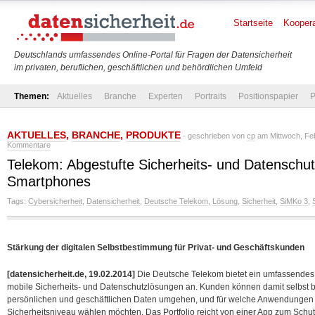
Startseite
Koopera
Deutschlands umfassendes Online-Portal für Fragen der Datensicherheit
im privaten, beruflichen, geschäftlichen und behördlichen Umfeld
Themen:
Aktuelles
Branche
Experten
Portraits
Positionspapier
P
AKTUELLES
,
BRANCHE
,
PRODUKTE
- geschrieben von
cp
am Mittwoch, Feb
Kommentare
Telekom: Abgestufte Sicherheits- und Datenschut
Smartphones
Tags:
Cybersicherheit
,
Datensicherheit
,
Deutsche Telekom
,
Lösung
,
Sicherheit
,
SiMKo 3
,
Stärkung der digitalen Selbstbestimmung für Privat- und Geschäftskunden
[datensicherheit.de, 19.02.2014]
Die Deutsche Telekom bietet ein umfassendes, 
mobile Sicherheits- und Datenschutzlösungen an. Kunden können damit selbst b
persönlichen und geschäftlichen Daten umgehen, und für welche Anwendungen
Sicherheitsniveau wählen möchten. Das Portfolio reicht von einer App zum Schut