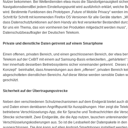
Nutzer bekommen. Bei Wetterdiensten etwa muss die Standortgenauigkeit sicher n
NavigationsdienstBei jedem Einstellungspunkt wird ausführlich erklärt, welche 
wird. Bestimmte Funktionen des Prototypen „Future of Mobile Privacy“ werden im
Schritt für Schritt mit kommenden Firefox OS Versionen für alle Geräte starten. „
dass Datenschutzfunktionen auf dem Handy als fest verankerter Bestandteil durc
für uns ein Thema, das von vornherein bei Produkten mitgedacht werden muss“, 
Datenschutzbeauftragter der Deutschen Telekom.
Private und dienstliche Daten getrennt auf einem Smartphone
Einen offenen, privaten Bereich, und einen geschlossenen Bereich, der etwa beru
Telekom auf der CeBIT mit einem auf Samsung-Basis entwickelten, „gehärteten“
hier innerhalb desselben Betriebssystems sicher voneinander getrennt. Dieses
Konzept“ beinhaltet, dass Anwendungen aus dem „offenen“, privaten Bereich kei
abgeschotteten dienstlichen Bereichs. Auf diese Weise werden sensible Daten wie
geschützt.
Sicherheit auf der Übertragungsstrecke
Neben den verschiedenen Schutzmechanismen auf dem Endgerät bietet auch di
und Daten einen denkbaren Angriffspunkt für Ausspähungen. Hier zeigt die Tele
betriebene Verschlüsselungs-App, die für Sprache und Textnachrichten die Vers
Strecke sicherstellt. Zwei Endgeräte, die die App nutzen, tauschen untereinande
Verschlüsselungskodierungen aus. So ist die Lesbarkeit der Datenpakete in den
ausgeschlossen. Die App kann auf allen Android-Smartphones installiert werden,