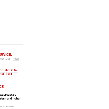
ERVICE
,
2026 1:08 -
noch
: KRISEN-
GE BEI
CE
katsprozesse
hlern und hohen
Kommentare