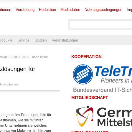
tionen
Vorstellung
Redaktion
Mediadaten
Nutzungsbedingungen
Im
rodukte
Service
Studien
Veranstaltungen
KOOPERATION
ruar 19, 2014 14:35 -
noch keine
zlösungen für
Smartphones
MITGLIEDSCHAFT
abgestuftes Produktportfolio für
estimmen, wie sie mit ihren
 im Unternehmen sie welches
z etwa vor Malware, bis hin zum