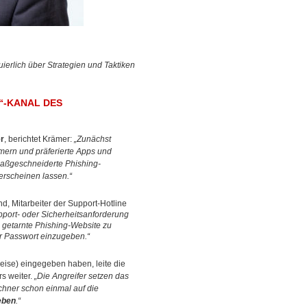
ierlich über Strategien und Taktiken
“-KANAL DES
r
, berichtet Krämer:
„Zunächst
mmern und präferierte Apps und
 maßgeschneiderte Phishing-
 erscheinen lassen.“
d, Mitarbeiter der Support-Hotline
pport- oder Sicherheitsanforderung
 getarnte Phishing-Website zu
r Passwort einzugeben.“
eise) eingegeben haben, leite die
rs weiter.
„Die Angreifer setzen das
chner schon einmal auf die
geben
.“