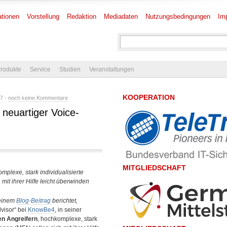
tionen
Vorstellung
Redaktion
Mediadaten
Nutzungsbedingungen
Im
rodukte
Service
Studien
Veranstaltungen
KOOPERATION
7 -
noch keine Kommentare
s neuartiger Voice-
MITGLIEDSCHAFT
plexe, stark individualisierte
 mit ihrer Hilfe leicht überwinden
 einem
Blog-Beitrag
berichtet,
dvisor“ bei
KnowBe4
, in seiner
en Angreifern
, hochkomplexe, stark