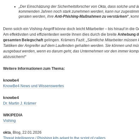
„Der Einschätzung der Sicherheitsforscher von Okta, dass solche und äh
kommenden Jahren noch stark zunehmen werden, kann nur zugestimm
geraten werden, ihre
Anti-Phishing-Maßnahmen zu verstärken
!“
, kom
Denn solch ein Vishing-Angriff könne doch leicht Mitarbeiter – bis hinauf in die 
Am effektivsten und effizientesten werde ihnen dies durch die breite
Anhebung d
gesamten Belegschaft
gelingen. Krämers Fazit:
„Sämtliche Mitarbeiter müssen k
Taktiken der Angreifer auf dem Laufenden gehalten werden. Sie können und müss
ausgebaut werden, wenn es darum geht, das Unternehmen vor den immer kompl
abzusichern!“
Weitere Informationen zum Thema:
knowbe4
KnowBe4 News und Wissenswertes
knowbe4
Dr. Martin J. Krämer
WIKIPEDIA
Vishing
okta
, Blog, 22.01.2026
Threat Intelligence / Phishing kits adapt to the script of callers