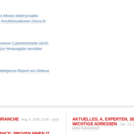
nfosec bietet proaktiv
r Anrufsimulationen (Voice AI
nieren Cyberkriminelle mit KI-
 zur Herausgabe sensibler
 Intelligence Report von Ontinue
BRANCHE
AKTUELLES
,
A
,
EXPERTEN
,
S
- Aug. 6, 2026 12:06 -
noch
WICHTIGE ADRESSEN
- Jan. 13, 
keine Kommentare
IANCE: PROVEN WHEN IT