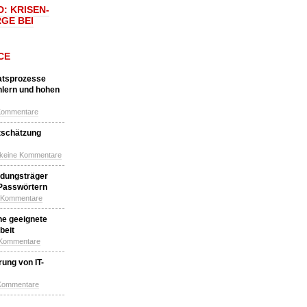
: KRISEN-
GE BEI
CE
katsprozesse
hlern und hohen
Kommentare
tschätzung
 keine Kommentare
idungsträger
 Passwörtern
e Kommentare
ne geeignete
beit
 Kommentare
ung von IT-
 Kommentare