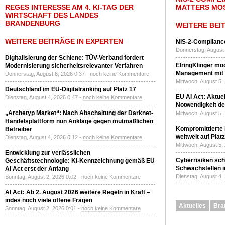
REGES INTERESSE AM 4. KI-TAG DER
MATTERS MO
WIRTSCHAFT DES LANDES
BRANDENBURG
WEITERE BEI
WEITERE BEITRÄGE IN EXPERTEN
NIS-2-Compliance
Donnerstag, August 
Digitalisierung der Schiene: TÜV-Verband fordert
ElringKlinger mod
Modernisierung sicherheitsrelevanter Verfahren
Management mit 
Donnerstag, August 6, 2026 0:37 -
noch keine Kommentare
Mittwoch, August 5,
Deutschland im EU-Digitalranking auf Platz 17
EU AI Act: Aktuel
Dienstag, August 4, 2026 0:47 -
noch keine Kommentare
Notwendigkeit de
„Archetyp Market“: Nach Abschaltung der Darknet-
Mittwoch, August 5,
Handelsplattform nun Anklage gegen mutmaßlichen
Kompromittierte
Betreiber
weltweit auf Plat
Dienstag, August 4, 2026 0:12 -
noch keine Kommentare
Mittwoch, August 5,
Entwicklung zur verlässlichen
Cyberrisiken sch
Geschäftstechnologie: KI-Kennzeichnung gemäß EU
Schwachstellen i
AI Act erst der Anfang
Dienstag, August 4,
Sonntag, August 2, 2026 0:02 -
noch keine Kommentare
AI Act: Ab 2. August 2026 weitere Regeln in Kraft –
indes noch viele offene Fragen
Aktuelles
Bra
Sonntag, August 2, 2026 0:01 -
noch keine Kommentare