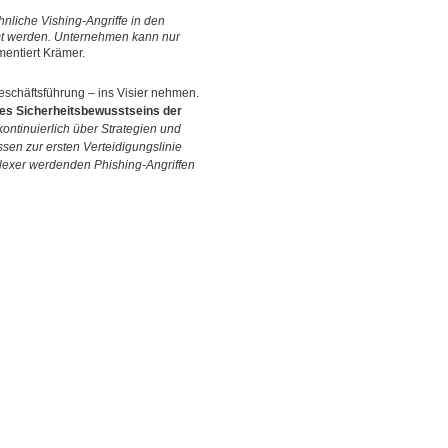
nliche Vishing-Angriffe in den
t werden. Unternehmen kann nur
mentiert Krämer.
Geschäftsführung – ins Visier nehmen.
es Sicherheitsbewusstseins der
ontinuierlich über Strategien und
en zur ersten Verteidigungslinie
exer werdenden Phishing-Angriffen