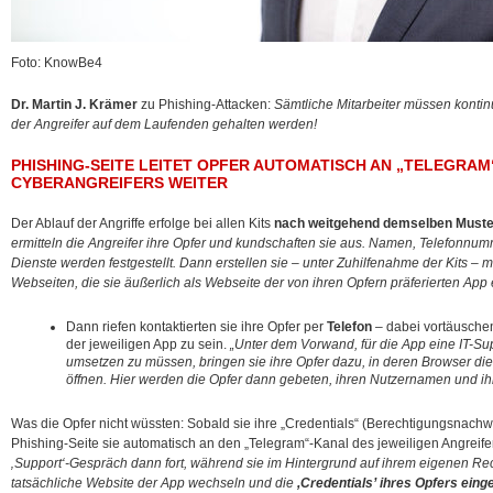
Foto: KnowBe4
Dr. Martin J. Krämer
zu Phishing-Attacken:
Sämtliche Mitarbeiter müssen kontinu
der Angreifer auf dem Laufenden gehalten werden!
PHISHING-SEITE LEITET OPFER AUTOMATISCH AN „TELEGRAM
CYBERANGREIFERS WEITER
Der Ablauf der Angriffe erfolge bei allen Kits
nach weitgehend demselben Muste
ermitteln die Angreifer ihre Opfer und kundschaften sie aus. Namen, Telefonnu
Dienste werden festgestellt. Dann erstellen sie – unter Zuhilfenahme der Kits –
Webseiten, die sie äußerlich als Webseite der von ihren Opfern präferierten App
Dann riefen kontaktierten sie ihre Opfer per
Telefon
– dabei vortäuschen
der jeweiligen App zu sein.
„Unter dem Vorwand, für die App eine IT-Su
umsetzen zu müssen, bringen sie ihre Opfer dazu, in deren Browser die
öffnen. Hier werden die Opfer dann gebeten, ihren Nutzernamen und ih
Was die Opfer nicht wüssten: Sobald sie ihre „Credentials“ (Berechtigungsnachw
Phishing-Seite sie automatisch an den „Telegram“-Kanal des jeweiligen Angreife
‚Support‘-Gespräch dann fort, während sie im Hintergrund auf ihrem eigenen Re
tatsächliche Website der App wechseln und die
,Credentials’ ihres Opfers ein