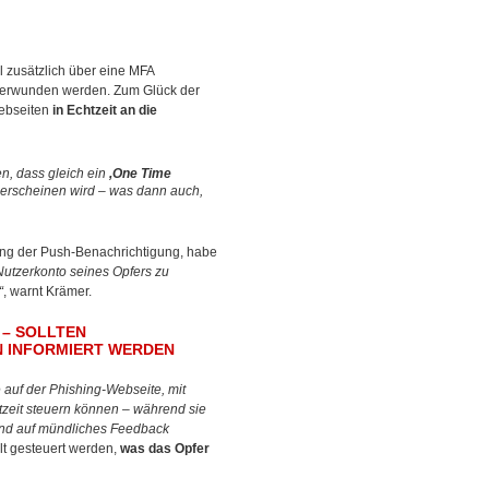
l zusätzlich über eine MFA
 überwunden werden. Zum Glück der
Webseiten
in Echtzeit an die
n, dass gleich ein
,One Time
erscheinen wird – was dann auch,
gung der Push-Benachrichtigung, habe
Nutzerkonto seines Opfers zu
“
, warnt Krämer.
 – SOLLTEN
N INFORMIERT WERDEN
te auf der Phishing-Webseite, mit
htzeit steuern können – während sie
und auf mündliches Feedback
t gesteuert werden,
was das Opfer