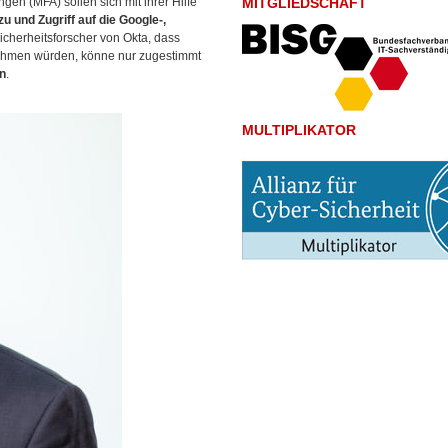
ungen (MFA) sollen sich mit ihrer Hilfe
MITGLIEDSCHAFT
 und Zugriff auf die Google-,
icherheitsforscher von Okta, dass
nehmen würden, könne nur
zugestimmt
n
.
MULTIPLIKATOR