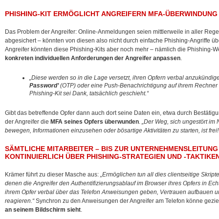
PHISHING-KIT ERMÖGLICHT ANGREIFERN MFA-ÜBERWINDUNG
Das Problem der Angreifer: Online-Anmeldungen seien mittlerweile in aller Rege
abgesichert – könnten von diesen also nicht durch einfache Phishing-Angriffe
Angreifer könnten diese Phishing-Kits aber noch mehr – nämlich die Phishing-
konkreten individuellen Anforderungen der Angreifer anpassen
.
„Diese werden so in die Lage versetzt, ihren Opfern verbal anzukündige
Password’
(OTP) oder eine Push-Benachrichtigung auf ihrem Rechner 
Phishing-Kit sei Dank, tatsächlich geschieht.“
Gibt das betreffende Opfer dann auch dort seine Daten ein, etwa durch Bestäti
der Angreifer die
MFA seines Opfers überwunden
.
„Der Weg, sich ungestört im 
bewegen, Informationen einzusehen oder bösartige Aktivitäten zu starten, ist frei!
SÄMTLICHE MITARBEITER – BIS ZUR UNTERNEHMENSLEITUNG
KONTINUIERLICH ÜBER PHISHING-STRATEGIEN UND -TAKTIKE
Krämer führt zu dieser Masche aus:
„Ermöglichen tun all dies clientseitige Skrip
denen die Angreifer den Authentifizierungsablauf im Browser ihres Opfers in Ec
ihrem Opfer verbal über das Telefon Anweisungen geben, Vertrauen aufbauen 
reagieren.“
Synchron zu den Anweisungen der Angreifer am Telefon könne geziel
an seinem Bildschirm sieht
.