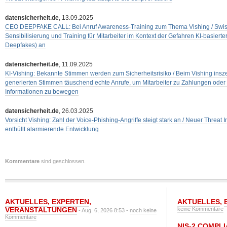
datensicherheit.de
, 13.09.2025
CEO DEEPFAKE CALL: Bei Anruf Awareness-Training zum Thema Vishing / Swiss I
Sensibilisierung und Training für Mitarbeiter im Kontext der Gefahren KI-basierte
Deepfakes) an
datensicherheit.de
, 11.09.2025
KI-Vishing: Bekannte Stimmen werden zum Sicherheitsrisiko / Beim Vishing insze
generierten Stimmen täuschend echte Anrufe, um Mitarbeiter zu Zahlungen oder
Informationen zu bewegen
datensicherheit.de
, 26.03.2025
Vorsicht Vishing: Zahl der Voice-Phishing-Angriffe steigt stark an​ / Neuer Threat
enthüllt alarmierende Entwicklung​
Kommentare
sind geschlossen.
AKTUELLES
,
EXPERTEN
,
AKTUELLES
,
VERANSTALTUNGEN
keine Kommentare
- Aug. 6, 2026 8:53 -
noch keine
Kommentare
NIS-2 COMPL