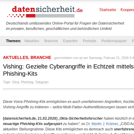
Startseite
Koopera
Deutschlands umfassendes Online-Portal für Fragen der Datensicherheit
im privaten, beruflichen, geschäftlichen und behördlichen Umfeld
Themen:
Aktuelles
Branche
Experten
Portraits
Positionspapier
P
AKTUELLES
,
BRANCHE
- geschrieben von
wt
am Samstag, Februar 21, 2026 0:4
Vishing: Gezielte Cyberangriffe in Echtzeit mittel
Phishing-Kits
Tags:
Okta
,
Phishing
,
Telegram
Diese Voice-Phishing-Kits ermöglichen es auch unerfahrenen Angreifern, hochkom
Vishing-Angriffe zu initiieren – selbst Multi-Faktor-Authentifizierungen lassen sich
[datensicherheit.de, 21.02.2026]
„
Okta-Sicherheitsforscher
haben kürzlich in
neuartige Phishing-Kits aufgespürt
zu haben“
, so
Dr. Martin J. Krämer
, „CISO A
aktuellen Stellungnahme. Diese Kits ermöglichen es demnach auch
unerfahren