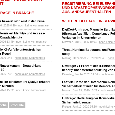
ST
REGISTRIERUNG BEI ELEFAND
UND KATASTROPHENVORSOR
AUSLANDSAUFENTHALTEN
TRÄGE IN BRANCHE
WEITERE BEITRÄGE IN SERVI
 beweist sich erst in der Krise
6, 2026 0:29 -
noch keine Kommentare
DigiCert-Umfrage: Manuelle Zertifi
ernisiert Identity- und Access-
führen zu Ausfällen, Compliance-Fe
Omada Identity
Verlusten im Unternehmen
 2026 13:49 -
noch keine Kommentare
Mittwoch, Juli 9, 2025 19:03 -
noch keine 
le KI-Vorfälle unterstreichen
Threat Hunting: Bedeutung und Wer
r Regeln
steigt
 2026 0:45 -
noch keine Kommentare
Montag, Dezember 21, 2020 21:46 -
noch
 Nutzerkonten – Deutschland
Umfrage: 71 Prozent der IT-Entsche
z 10
besorgt über Mehrfachnutzung von
 2026 0:32 -
noch keine Kommentare
Dienstag, Juli 14, 2020 14:51 -
noch kein
neller eindämmen: Qualys erkennt
Fast die Hälfte der Unternehmen oh
n Minuten
Sicherheitsrichtlinien für Remote-Ar
 2026 15:22 -
noch keine Kommentare
Montag, Juni 29, 2020 16:22 -
noch keine
Umfrage: Bedeutung der Konsolidier
Sicherheitslösungen
nche
Produkte
Freitag, Juni 12, 2020 15:30 -
noch keine