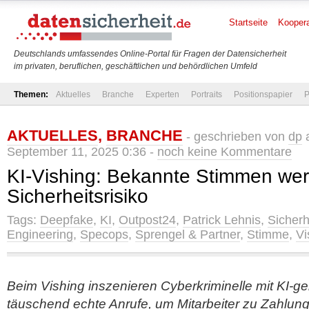
Startseite
Koopera
Deutschlands umfassendes Online-Portal für Fragen der Datensicherheit
im privaten, beruflichen, geschäftlichen und behördlichen Umfeld
Themen:
Aktuelles
Branche
Experten
Portraits
Positionspapier
P
AKTUELLES
,
BRANCHE
- geschrieben von
dp
a
September 11, 2025 0:36 -
noch keine Kommentare
KI-Vishing: Bekannte Stimmen we
Sicherheitsrisiko
Tags:
Deepfake
,
KI
,
Outpost24
,
Patrick Lehnis
,
Sicherh
Engineering
,
Specops
,
Sprengel & Partner
,
Stimme
,
Vi
Beim Vishing inszenieren Cyberkriminelle mit KI-g
täuschend echte Anrufe, um Mitarbeiter zu Zahlun