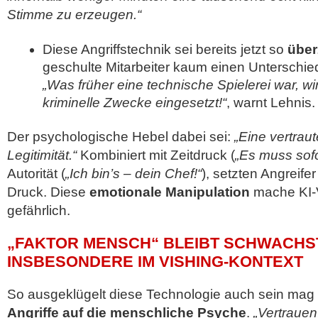
Stimme zu erzeugen.“
Diese Angriffstechnik sei bereits jetzt so
übe
geschulte Mitarbeiter kaum einen Unterschi
„Was früher eine technische Spielerei war, wir
kriminelle Zwecke eingesetzt!“
, warnt Lehnis.
Der psychologische Hebel dabei sei:
„Eine vertrau
Legitimität.“
Kombiniert mit Zeitdruck (
„Es muss sofo
Autorität (
„Ich bin’s – dein Chef!“
), setzten Angreife
Druck. Diese
emotionale Manipulation
mache KI-V
gefährlich.
„FAKTOR MENSCH“ BLEIBT SCHWACHS
INSBESONDERE IM VISHING-KONTEXT
So ausgeklügelt diese Technologie auch sein mag 
Angriffe auf die menschliche Psyche
.
„Vertrauen,