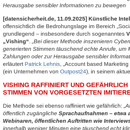
Herausgabe sensibler Informationen zu bewegen
[datensicherheit.de, 11.09.2025]
Künstliche Inte
offensichtlich die Bedrohungslage im Bereich „Soci
grundlegend – insbesondere durch sogenanntes
V
„Vishing“
.
„Bei dieser Methode inszenieren Cyberkr
generierten Stimmen täuschend echte Anrufe, um M
Zahlungen oder zur Herausgabe sensibler Informa
erläutert
Patrick Lehnis
, „Account based Marketing
(ein Unternehmen von
Outpost24
), in seinem aktu
VISHING RAFFINIERT UND GEFÄHRLICH 
STIMMEN VON VORGESETZTEN IMITIER
Die Methode sei ebenso raffiniert wie gefährlich:
„A
öffentlich zugängliche
Sprachaufnahmen – etwa a
Webinaren, öffentlichen Auftritten wie Intervie
innerhalb weniger Minuten eine täuschend echt kl