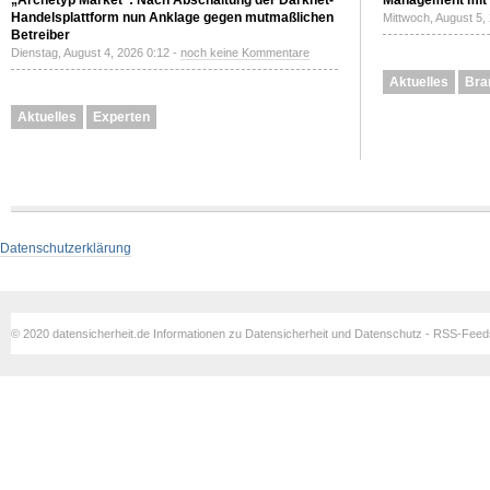
„Archetyp Market“: Nach Abschaltung der Darknet-
Management mit 
Handelsplattform nun Anklage gegen mutmaßlichen
Mittwoch, August 5,
Betreiber
Dienstag, August 4, 2026 0:12 -
noch keine Kommentare
Aktuelles
Bra
Aktuelles
Experten
Datenschutzerklärung
© 2020 datensicherheit.de Informationen zu Datensicherheit und Datenschutz - RSS-Fee