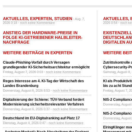
AKTUELLES
,
EXPERTEN
,
STUDIEN
AKTUELLES
,
- Aug. 7,
2026 0:18 -
noch keine Kommentare
2026 0:54 -
noch ke
ANSTIEG DER HARDWARE-PREISE IN
EXISTENZIELL
FOLGE KI-GETRIEBENER HALBLEITER-
DEUTSCHLAN
NACHFRAGE
DIGITALEN A
WEITERE BEITRÄGE IN EXPERTEN
WEITERE BEI
Claude-Phishing-Vorfall durch Versagen
Zutrittskontrolle
grundlegender KI-Sicherheitsarchitektur ermöglicht
Cybersecurity-Pri
Freitag, August 7, 2026 0:03 -
noch keine Kommentare
Samstag, August 8,
Reges Interesse am 4. KI-Tag der Wirtschaft des
KI als Produktivi
Landes Brandenburg
bis zu acht Stun
Donnerstag, August 6, 2026 8:53 -
noch keine Kommentare
Freitag, August 7, 
Digitalisierung der Schiene: TÜV-Verband fordert
NIS-2 Compliance
Modernisierung sicherheitsrelevanter Verfahren
Donnerstag, August 
Donnerstag, August 6, 2026 0:37 -
noch keine Kommentare
NIS-2-Compliance
Deutschland im EU-Digitalranking auf Platz 17
Donnerstag, August 
Dienstag, August 4, 2026 0:47 -
noch keine Kommentare
ElringKlinger mod