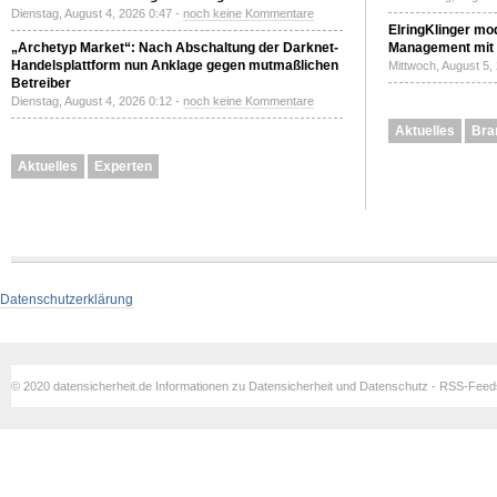
Dienstag, August 4, 2026 0:47 -
noch keine Kommentare
ElringKlinger mod
„Archetyp Market“: Nach Abschaltung der Darknet-
Management mit 
Handelsplattform nun Anklage gegen mutmaßlichen
Mittwoch, August 5,
Betreiber
Dienstag, August 4, 2026 0:12 -
noch keine Kommentare
Aktuelles
Bra
Aktuelles
Experten
Datenschutzerklärung
© 2020 datensicherheit.de Informationen zu Datensicherheit und Datenschutz - RSS-Fee