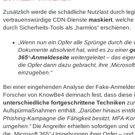
Zusätzlich werde die schädliche Nutzlast durch leg
vertrauenswürdige CDN-Dienste
maskiert
, welche
durch Sicherheits-Tools als „harmlos“ erschienen.
„Wenn nun ein Opfer alle Sprünge durch die
Dokumente absolviert hat, wird es zu einer
g
365‘-Anmeldeseite
weitergeleitet – das eigen
die Opfer dann dazu gebracht, ihre ,Microso
einzugeben.“
Bei einer eingehenden Analyse der Fake-Anmeldese
Forscher von KnowBe4 demnach fest, dass diese
unterschiedliche fortgeschrittene Techniken
zur
Aufspürmaßnahmen enthält.
„Darüber hinaus entde
Phishing-Kampagne die Fähigkeit besitzt, MFA-Kont
umgehen.“
Die Angreifer erhielten sofortigen und vo
die „Microsoft 365“-Umgebungen ihrer Opfer – und d