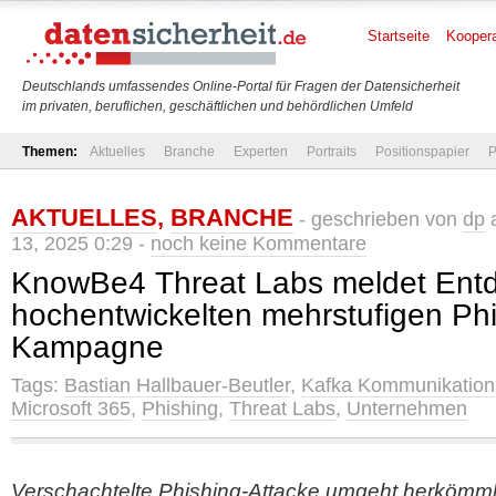
Startseite
Koopera
Deutschlands umfassendes Online-Portal für Fragen der Datensicherheit
im privaten, beruflichen, geschäftlichen und behördlichen Umfeld
Themen:
Aktuelles
Branche
Experten
Portraits
Positionspapier
P
AKTUELLES
,
BRANCHE
- geschrieben von
dp
a
13, 2025 0:29 -
noch keine Kommentare
KnowBe4 Threat Labs meldet Entd
hochentwickelten mehrstufigen Phi
Kampagne
Tags:
Bastian Hallbauer-Beutler
,
Kafka Kommunikation
Microsoft 365
,
Phishing
,
Threat Labs
,
Unternehmen
Verschachtelte Phishing-Attacke umgeht herkömml