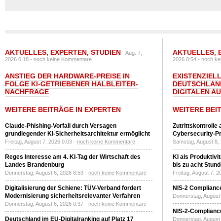
AKTUELLES
,
EXPERTEN
,
STUDIEN
AKTUELLES
,
- Aug. 7,
2026 0:18 -
noch keine Kommentare
2026 0:54 -
noch ke
ANSTIEG DER HARDWARE-PREISE IN
EXISTENZIELL
FOLGE KI-GETRIEBENER HALBLEITER-
DEUTSCHLAN
NACHFRAGE
DIGITALEN A
WEITERE BEITRÄGE IN EXPERTEN
WEITERE BEI
Claude-Phishing-Vorfall durch Versagen
Zutrittskontrolle
grundlegender KI-Sicherheitsarchitektur ermöglicht
Cybersecurity-Pri
Freitag, August 7, 2026 0:03 -
noch keine Kommentare
Samstag, August 8,
Reges Interesse am 4. KI-Tag der Wirtschaft des
KI als Produktivi
Landes Brandenburg
bis zu acht Stun
Donnerstag, August 6, 2026 8:53 -
noch keine Kommentare
Freitag, August 7, 
Digitalisierung der Schiene: TÜV-Verband fordert
NIS-2 Compliance
Modernisierung sicherheitsrelevanter Verfahren
Donnerstag, August 
Donnerstag, August 6, 2026 0:37 -
noch keine Kommentare
NIS-2-Compliance
Deutschland im EU-Digitalranking auf Platz 17
Donnerstag, August 