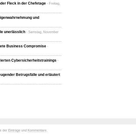
der Fleck in der Chefetage
- Freitag,
 Eigenwahrnehmung und
e unerlässlich
- Samstag, November
plete Business Compromise
-
ierten Cybersicherheitstrainings
-
ugender Betrugsfälle und erläutert
ds der
Einträge
und
Kommentare
.