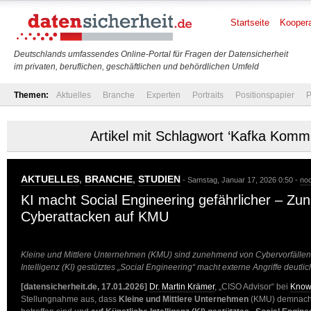
Startseite
Koopera
Deutschlands umfassendes Online-Portal für Fragen der Datensicherheit
im privaten, beruflichen, geschäftlichen und behördlichen Umfeld
Themen:
Aktuelles
Branche
Experten
Portraits
Positionspapier
P
Artikel mit Schlagwort ‘Kafka Komm
AKTUELLES
,
BRANCHE
,
STUDIEN
- Samstag, Januar 17, 2026 0:50 -
no
KI macht Social Engineering gefährlicher – Z
Cyberattacken auf KMU
Kleine und Mittlere Unternehmen (KMU) sind zunehmend von Cybervorfällen 
Intelligenz (KI) gestütztes „Social Engineering“ macht externe Angriffe deutlich
[datensicherheit.de, 17.01.2026]
Dr. Martin Krämer
, „CISO Advisor“ bei
Kno
Stellungnahme aus, dass
Kleine und Mittlere Unternehmen
(KMU) demnach 