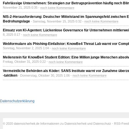
Fahrlässige Unternehmen: Strategien zur Betrugsprävention häufig noch Blin
November 21, 2025 0:35 -
noch keine Kommentare
NIS-2-Herausforderung: Deutscher Mittelstand im Spannungsfeld zwischen
Bedrohungslage
- Samstag, November 15, 2025 0:32 -
noch keine Kommentare
Einsatz von KI-Agenten: Lückenlose Governance für Unternehmen mittlerweil
8, 2025 0:17 -
noch keine Kommentare
Webformulare als Phishing-Einfallstor: KnowBe4 Threat Lab warnt vor Com
Sonntag, November 2, 2025 1:04 -
noch keine Kommentare
Meilenstein für KnowBe4 Student Edition: Eine Million junge Menschen absolv
Freitag, Oktober 31, 2025 0:22 -
noch keine Kommentare
Vermeintliche Behörden als Köder: SANS Institute warnt vor Zunahme überze
-taktiken
- Donnerstag, Oktober 30, 2025 1:06 -
noch keine Kommentare
Datenschutzerklärung
© 2020 datensicherheit.de Informationen zu Datensicherheit und Datenschutz - RSS-Fee