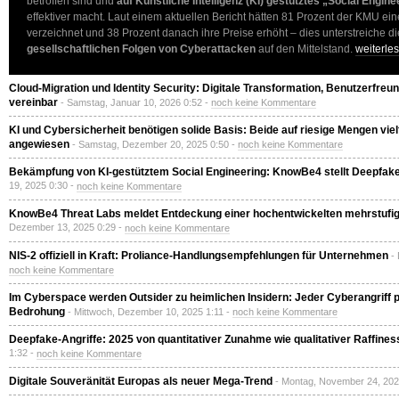
betroffen sind und
auf Künstliche Intelligenz (KI) gestütztes „Social Engine
effektiver macht. Laut einem aktuellen Bericht hätten 81 Prozent der KMU ein
verzeichnet und 38 Prozent danach ihre Preise erhöht – dies unterstreiche d
gesellschaftlichen Folgen von Cyberattacken
auf den Mittelstand.
weiterl
Cloud-Migration und Identity Security: Digitale Transformation, Benutzerfreun
vereinbar
- Samstag, Januar 10, 2026 0:52 -
noch keine Kommentare
KI und Cybersicherheit benötigen solide Basis: Beide auf riesige Mengen viel
angewiesen
- Samstag, Dezember 20, 2025 0:50 -
noch keine Kommentare
Bekämpfung von KI-gestütztem Social Engineering: KnowBe4 stellt Deepfake-
19, 2025 0:30 -
noch keine Kommentare
KnowBe4 Threat Labs meldet Entdeckung einer hochentwickelten mehrstuf
Dezember 13, 2025 0:29 -
noch keine Kommentare
NIS-2 offiziell in Kraft: Proliance-Handlungsempfehlungen für Unternehmen
-
noch keine Kommentare
Im Cyberspace werden Outsider zu heimlichen Insidern: Jeder Cyberangriff pri
Bedrohung
- Mittwoch, Dezember 10, 2025 1:11 -
noch keine Kommentare
Deepfake-Angriffe: 2025 von quantitativer Zunahme wie qualitativer Raffines
1:32 -
noch keine Kommentare
Digitale Souveränität Europas als neuer Mega-Trend
- Montag, November 24, 202