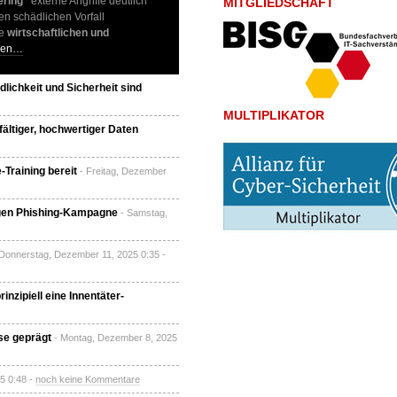
ering“
externe Angriffe deutlich
MITGLIEDSCHAFT
en schädlichen Vorfall
ie
wirtschaftlichen und
esen…
dlichkeit und Sicherheit sind
MULTIPLIKATOR
fältiger, hochwertiger Daten
Training bereit
- Freitag, Dezember
igen Phishing-Kampagne
- Samstag,
 Donnerstag, Dezember 11, 2025 0:35 -
nzipiell eine Innentäter-
se geprägt
- Montag, Dezember 8, 2025
5 0:48 -
noch keine Kommentare