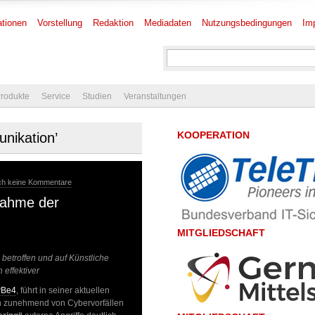
tionen
Vorstellung
Redaktion
Mediadaten
Nutzungsbedingungen
Im
rodukte
Service
Studien
Veranstaltungen
KOOPERATION
unikation’
ch keine Kommentare
unahme der
MITGLIEDSCHAFT
betroffen und auf Künstliche
 effektiver
wBe4
, führt in seiner aktuellen
zunehmend von Cybervorfällen