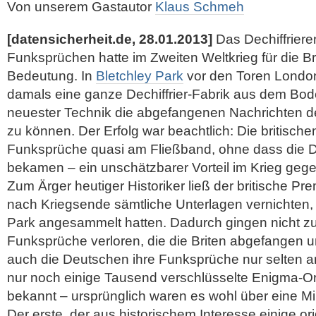
Von unserem Gastautor
Klaus Schmeh
[datensicherheit.de, 28.01.2013]
Das Dechiffrier
Funksprüchen hatte im Zweiten Weltkrieg für die B
Bedeutung. In
Bletchley Park
vor den Toren London
damals eine ganze Dechiffrier-Fabrik aus dem Bod
neuester Technik die abgefangenen Nachrichten 
zu können. Der Erfolg war beachtlich: Die britisch
Funksprüche quasi am Fließband, ohne dass die
bekamen – ein unschätzbarer Vorteil im Krieg gegen
Zum Ärger heutiger Historiker ließ der britische Pr
nach Kriegsende sämtliche Unterlagen vernichten, d
Park angesammelt hatten. Dadurch gingen nicht zul
Funksprüche verloren, die die Briten abgefangen u
auch die Deutschen ihre Funksprüche nur selten ar
nur noch einige Tausend verschlüsselte Enigma-Or
bekannt – ursprünglich waren es wohl über eine Mil
Der erste, der aus historischem Interesse einige or