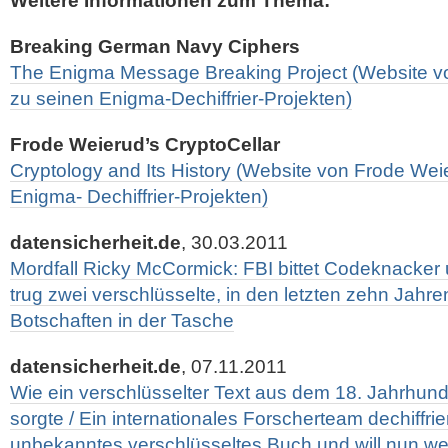
Weitere Informationen zum Thema:
Breaking German Navy Ciphers
The Enigma Message Breaking Project (Website v
zu seinen Enigma-Dechiffrier-Projekten)
Frode Weierud’s CryptoCellar
Cryptology and Its History (Website von Frode Wei
Enigma- Dechiffrier-Projekten)
datensicherheit.de
, 30.03.2011
Mordfall Ricky McCormick: FBI bittet Codeknacker u
trug zwei verschlüsselte, in den letzten zehn Jahren
Botschaften in der Tasche
datensicherheit.de
, 07.11.2011
Wie ein verschlüsselter Text aus dem 18. Jahrhunde
sorgte / Ein internationales Forscherteam dechiffrie
unbekanntes verschlüsseltes Buch und will nun we