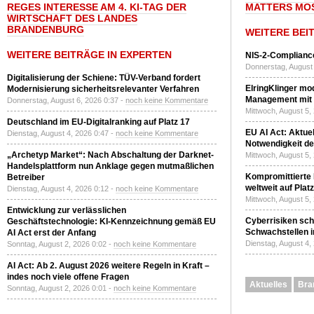
REGES INTERESSE AM 4. KI-TAG DER
MATTERS MO
WIRTSCHAFT DES LANDES
BRANDENBURG
WEITERE BEI
WEITERE BEITRÄGE IN EXPERTEN
NIS-2-Compliance
Donnerstag, August 
Digitalisierung der Schiene: TÜV-Verband fordert
ElringKlinger mod
Modernisierung sicherheitsrelevanter Verfahren
Management mit 
Donnerstag, August 6, 2026 0:37 -
noch keine Kommentare
Mittwoch, August 5,
Deutschland im EU-Digitalranking auf Platz 17
EU AI Act: Aktuel
Dienstag, August 4, 2026 0:47 -
noch keine Kommentare
Notwendigkeit de
„Archetyp Market“: Nach Abschaltung der Darknet-
Mittwoch, August 5,
Handelsplattform nun Anklage gegen mutmaßlichen
Kompromittierte
Betreiber
weltweit auf Plat
Dienstag, August 4, 2026 0:12 -
noch keine Kommentare
Mittwoch, August 5,
Entwicklung zur verlässlichen
Cyberrisiken sch
Geschäftstechnologie: KI-Kennzeichnung gemäß EU
Schwachstellen i
AI Act erst der Anfang
Dienstag, August 4,
Sonntag, August 2, 2026 0:02 -
noch keine Kommentare
AI Act: Ab 2. August 2026 weitere Regeln in Kraft –
indes noch viele offene Fragen
Aktuelles
Bra
Sonntag, August 2, 2026 0:01 -
noch keine Kommentare