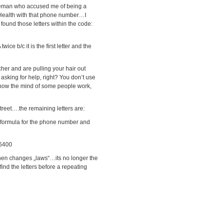
leman who accused me of being a
l Health with that phone number…I
found those letters within the code:
e b/c it is the first letter and the
her and are pulling your hair out
 asking for help, right? You don’t use
of how the mind of some people work,
Street….the remaining letters are:
ormula for the phone number and
-6400
then changes „laws“…its no longer the
nd the letters before a repeating