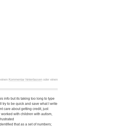
 einen
Kommentar hinterlassen
oder einen
is info but its taking too long to type
l try to be quick and save what I write
t care about getting credit, just
r worked with children with autism,
frustrated
dentified that as a set of numbers;