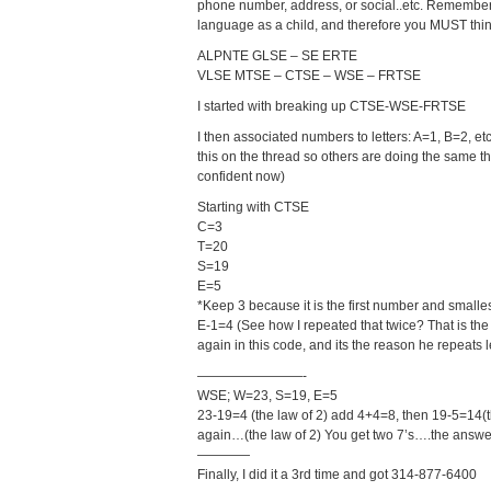
phone number, address, or social..etc. Remember
language as a child, and therefore you MUST think
ALPNTE GLSE – SE ERTE
VLSE MTSE – CTSE – WSE – FRTSE
I started with breaking up CTSE-WSE-FRTSE
I then associated numbers to letters: A=1, B=2, et
this on the thread so others are doing the same t
confident now)
Starting with CTSE
C=3
T=20
S=19
E=5
*Keep 3 because it is the first number and smalle
E-1=4 (See how I repeated that twice? That is the 
again in this code, and its the reason he repeats le
————————-
WSE; W=23, S=19, E=5
23-19=4 (the law of 2) add 4+4=8, then 19-5=14(t
again…(the law of 2) You get two 7’s….the answer
————
Finally, I did it a 3rd time and got 314-877-6400