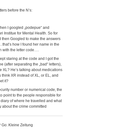
tters before the N’s:
n I googled „podepue“ and
 Institue for Mental Health. So for
d then Googled to make the answers
)…that’s how I found her name in the
 with the letter code….
kept staring at the code and I got the
e (after separating the „bad“ letters),
e XL? He’s talking about medications
think XR instead of XL, or EL, and
et it?
curity number or numerical code, the
to point to the people responsible for
 a diary of where he travelled and what
ory about the crime committed
 Go: Kleine Zeitung