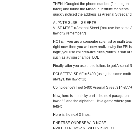
THEN I Googled the phone number (for the gent
farce) and found the Missouri Institute for Menta
quickly noticed the address as Arsenal Street and 
ALPNTE GLSE – SE ERTE
VLSE MTSE = Arsenal Street (You use the same A twic
law of 2 remember?)
NOTE: If you are a computer scientist or math teac
right now, then you will now realize why the FBI is
logic, you use children-like rules, which is sort 
such as autism champs! LOL
Finally, after you use those letters to get Arsenal 
PGLSETEVLSEME = 5400 (using the same math f
always, the law of 2!)
Coincidence? I get 5400 Arsenal Street 314-877
Now, here is the tricky part…the next paragraph 
law of 2 and the alphabet…its a game where you fi
letter:
Here is the next 3 lines:
PNRTRSE ONDRSE WLD NCBE
NWLD XLRCMSP NEWLD STS ME XL