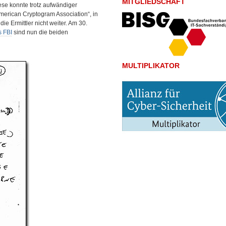
MITGLIEDSCHAFT
iese konnte trotz aufwändiger
erican Cryptogram Association“, in
e Ermittler nicht weiter. Am 30.
s FBI
sind nun die beiden
MULTIPLIKATOR