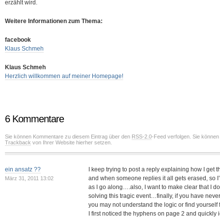
erzählt wird.
Weitere Informationen zum Thema:
facebook
Klaus Schmeh
Klaus Schmeh
Herzlich willkommen auf meiner Homepage!
6 Kommentare
Sie können Kommentare zu diesem Eintrag über den
RSS-2.0
-Feed verfolgen. Sie können
Trackback
von Ihrer Website hierher setzen.
ein ansatz ??
I keep trying to post a reply explaining how I get th
and when someone replies it all gets erased, so I’l
März 31, 2011 13:02
as I go along….also, I want to make clear that I don
solving this tragic event…finally, if you have neve
you may not understand the logic or find yourself 
I first noticed the hyphens on page 2 and quickly i