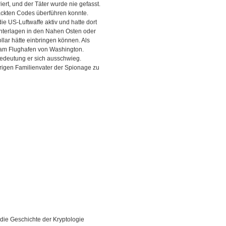
iert, und der Täter wurde nie gefasst.
nackten Codes überführen konnte.
 die US-Luftwaffe aktiv und hatte dort
nterlagen in den Nahen Osten oder
llar hätte einbringen können. Als
I am Flughafen von Washington.
Bedeutung er sich ausschwieg.
hrigen Familienvater der Spionage zu
 die Geschichte der Kryptologie