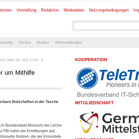
tionen
Vorstellung
Redaktion
Mediadaten
Nutzungsbedingungen
Im
rodukte
Service
Studien
Veranstaltungen
KOOPERATION
och, März 30, 2011 17:04 -
6
r um Mithilfe
rierbare Botschaften in der Tasche
MITGLIEDSCHAFT
 (US-Bundesstaat Missouri) die Leiche
s FBI nahm die Ermittlungen auf,
lüsselte Notizen, die der Ermordete