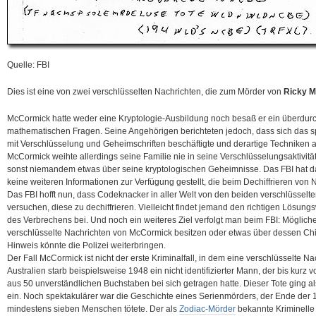
Quelle: FBI
Dies ist eine von zwei verschlüsselten Nachrichten, die zum Mörder von
Ricky 
McCormick hatte weder eine Kryptologie-Ausbildung noch besaß er ein überdurc
mathematischen Fragen. Seine Angehörigen berichteten jedoch, dass sich das s
mit Verschlüsselung und Geheimschriften beschäftigte und derartige Techniken a
McCormick weihte allerdings seine Familie nie in seine Verschlüsselungsaktivitä
sonst niemandem etwas über seine kryptologischen Geheimnisse. Das FBI hat d
keine weiteren Informationen zur Verfügung gestellt, die beim Dechiffrieren von 
Das FBI hofft nun, dass Codeknacker in aller Welt von den beiden verschlüsselt
versuchen, diese zu dechiffrieren. Vielleicht findet jemand den richtigen Lösung
des Verbrechens bei. Und noch ein weiteres Ziel verfolgt man beim FBI: Mögliche
verschlüsselte Nachrichten von McCormick besitzen oder etwas über dessen Chi
Hinweis könnte die Polizei weiterbringen.
Der Fall McCormick ist nicht der erste Kriminalfall, in dem eine verschlüsselte Nac
Australien starb beispielsweise 1948 ein nicht identifizierter Mann, der bis kurz
aus 50 unverständlichen Buchstaben bei sich getragen hatte. Dieser Tote ging a
ein. Noch spektakulärer war die Geschichte eines Serienmörders, der Ende de
mindestens sieben Menschen tötete. Der als
Zodiac-Mörder
bekannte Kriminelle 