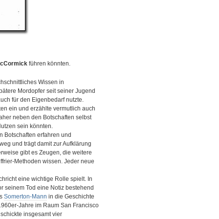
McCormick
führen könnten.
hschnittliches Wissen in
pätere Mordopfer seit seiner Jugend
uch für den Eigenbedarf nutzte.
ten ein und erzählte vermutlich auch
aher neben den Botschaften selbst
Nutzen sein könnten.
en Botschaften erfahren und
sweg und trägt damit zur Aufklärung
rweise gibt es Zeugen, die weitere
ffrier-Methoden wissen. Jeder neue
hricht eine wichtige Rolle spielt. In
 vor seinem Tod eine Notiz bestehend
ls
Somerton-Mann
in die Geschichte
r 1960er-Jahre im Raum San Francisco
schickte insgesamt vier