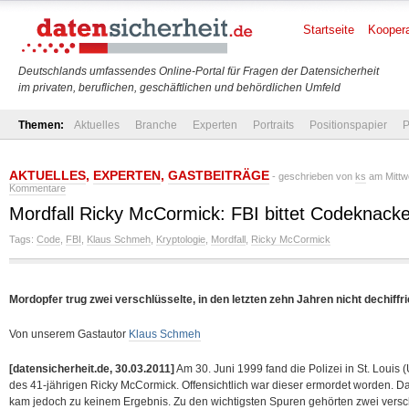
Startseite
Koopera
Deutschlands umfassendes Online-Portal für Fragen der Datensicherheit
im privaten, beruflichen, geschäftlichen und behördlichen Umfeld
Themen:
Aktuelles
Branche
Experten
Portraits
Positionspapier
P
AKTUELLES
,
EXPERTEN
,
GASTBEITRÄGE
- geschrieben von
ks
am Mittw
Kommentare
Mordfall Ricky McCormick: FBI bittet Codeknacke
Tags:
Code
,
FBI
,
Klaus Schmeh
,
Kryptologie
,
Mordfall
,
Ricky McCormick
Mordopfer trug zwei verschlüsselte, in den letzten zehn Jahren nicht dechiff
Von unserem Gastautor
Klaus Schmeh
[datensicherheit.de, 30.03.2011]
Am 30. Juni 1999 fand die Polizei in St. Louis
des 41-jährigen Ricky McCormick. Offensichtlich war dieser ermordet worden. Da
kam jedoch zu keinem Ergebnis. Zu den wichtigsten Spuren gehörten zwei versch