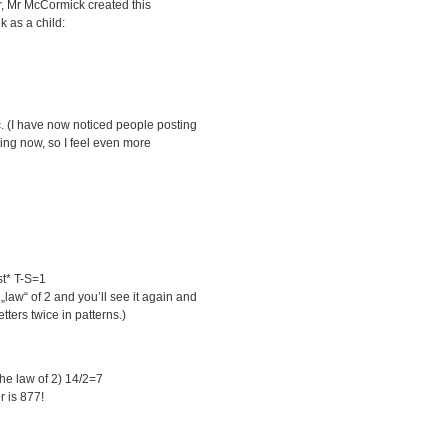
, Mr McCormick created this
 as a child:
c. (I have now noticed people posting
hing now, so I feel even more
st* T-S=1
„law“ of 2 and you’ll see it again and
tters twice in patterns.)
he law of 2) 14/2=7
 is 877!