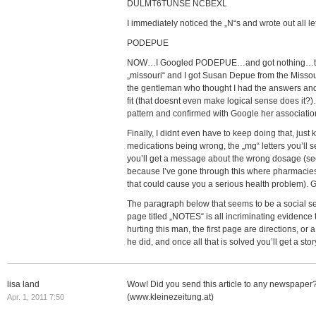
DULMT6TUNSE NCBEXL
I immediately noticed the „N“s and wrote out all le
PODEPUE
NOW…I Googled PODEPUE…and got nothing…the
„missouri“ and I got Susan Depue from the Missouri
the gentleman who thought I had the answers an
fit (that doesnt even make logical sense does it?
pattern and confirmed with Google her association
Finally, I didnt even have to keep doing that, just 
medications being wrong, the „mg“ letters you’ll se
you’ll get a message about the wrong dosage (se
because I’ve gone through this where pharmacies 
that could cause you a serious health problem). G
The paragraph below that seems to be a social se
page titled „NOTES“ is all incriminating evidence 
hurting this man, the first page are directions, or
he did, and once all that is solved you’ll get a st
lisa land
Wow! Did you send this article to any newspaper?
(www.kleinezeitung.at)
Apr. 1, 2011 7:50