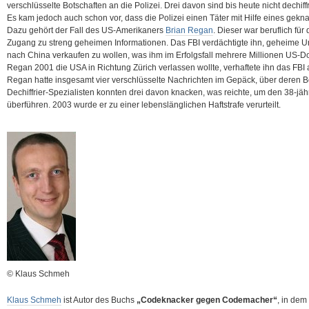
verschlüsselte Botschaften an die Polizei. Drei davon sind bis heute nicht dechiffr
Es kam jedoch auch schon vor, dass die Polizei einen Täter mit Hilfe eines gek
Dazu gehört der Fall des US-Amerikaners
Brian Regan
. Dieser war beruflich für
Zugang zu streng geheimen Informationen. Das FBI verdächtigte ihn, geheime U
nach China verkaufen zu wollen, was ihm im Erfolgsfall mehrere Millionen US-Do
Regan 2001 die USA in Richtung Zürich verlassen wollte, verhaftete ihn das FB
Regan hatte insgesamt vier verschlüsselte Nachrichten im Gepäck, über deren 
Dechiffrier-Spezialisten konnten drei davon knacken, was reichte, um den 38-jä
überführen. 2003 wurde er zu einer lebenslänglichen Haftstrafe verurteilt.
© Klaus Schmeh
Klaus Schmeh
ist Autor des Buchs
„Codeknacker gegen Codemacher“
, in dem