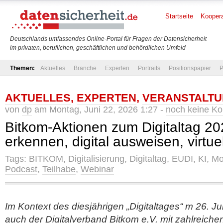
Startseite
Koopera
Deutschlands umfassendes Online-Portal für Fragen der Datensicherheit
im privaten, beruflichen, geschäftlichen und behördlichen Umfeld
Themen:
Aktuelles
Branche
Experten
Portraits
Positionspapier
P
AKTUELLES
,
EXPERTEN
,
VERANSTALT
von
dp
am Montag, Juni 22, 2026 1:27 -
noch keine K
Bitkom-Aktionen zum Digitaltag 20
erkennen, digital ausweisen, virtuel
Tags:
BITKOM
,
Digitalisierung
,
Digitaltag
,
EUDI
,
KI
,
Mo
Podcast
,
Teilhabe
,
Webinar
Im Kontext des diesjährigen „Digitaltages“ m 26. Jun
auch der Digitalverband Bitkom e.V. mit zahlreich