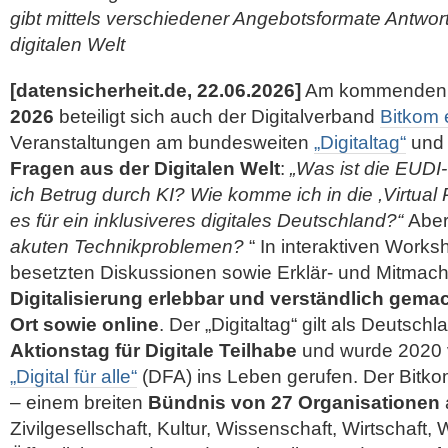
gibt mittels verschiedener Angebotsformate Antwor
digitalen Welt
[datensicherheit.de, 22.06.2026]
Am kommenden 
2026
beteiligt sich auch der Digitalverband
Bitkom 
Veranstaltungen am bundesweiten
„Digitaltag“
und 
Fragen aus der Digitalen Welt
:
„Was ist die EUDI
ich Betrug durch KI? Wie komme ich in die ,Virtual 
es für ein inklusiveres digitales Deutschland?“
Aber
akuten Technikproblemen?
“ In interaktiven Works
besetzten Diskussionen sowie Erklär- und Mitmach
Digitalisierung erlebbar und verständlich gema
Ort sowie online
. Der „Digitaltag“ gilt als Deutsch
Aktionstag für Digitale Teilhabe
und wurde 2020 vo
„Digital für alle“
(DFA) ins Leben gerufen. Der Bitkom i
– einem breiten
Bündnis von 27 Organisationen
Zivilgesellschaft, Kultur, Wissenschaft, Wirtschaft,