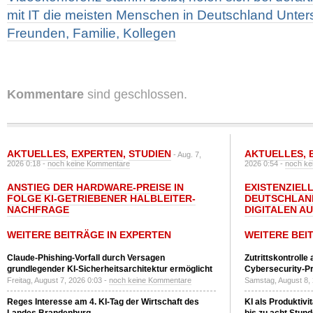
mit IT die meisten Menschen in Deutschland Unters
Freunden, Familie, Kollegen
Kommentare
sind geschlossen.
AKTUELLES
,
EXPERTEN
,
STUDIEN
AKTUELLES
,
- Aug. 7,
2026 0:18 -
noch keine Kommentare
2026 0:54 -
noch ke
ANSTIEG DER HARDWARE-PREISE IN
EXISTENZIELL
FOLGE KI-GETRIEBENER HALBLEITER-
DEUTSCHLAN
NACHFRAGE
DIGITALEN A
WEITERE BEITRÄGE IN EXPERTEN
WEITERE BEI
Claude-Phishing-Vorfall durch Versagen
Zutrittskontrolle
grundlegender KI-Sicherheitsarchitektur ermöglicht
Cybersecurity-Pri
Freitag, August 7, 2026 0:03 -
noch keine Kommentare
Samstag, August 8,
Reges Interesse am 4. KI-Tag der Wirtschaft des
KI als Produktivi