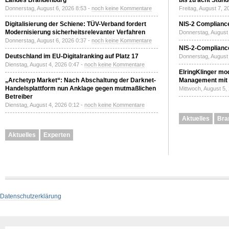
Landes Brandenburg
bis zu acht Stun
Donnerstag, August 6, 2026 8:53 -
noch keine Kommentare
Freitag, August 7, 
Digitalisierung der Schiene: TÜV-Verband fordert
NIS-2 Compliance
Modernisierung sicherheitsrelevanter Verfahren
Donnerstag, August 
Donnerstag, August 6, 2026 0:37 -
noch keine Kommentare
NIS-2-Compliance
Deutschland im EU-Digitalranking auf Platz 17
Donnerstag, August 
Dienstag, August 4, 2026 0:47 -
noch keine Kommentare
ElringKlinger mod
„Archetyp Market“: Nach Abschaltung der Darknet-
Management mit 
Handelsplattform nun Anklage gegen mutmaßlichen
Mittwoch, August 5,
Betreiber
Dienstag, August 4, 2026 0:12 -
noch keine Kommentare
Aktuelles
Bra
Aktuelles
Experten
Datenschutzerklärung