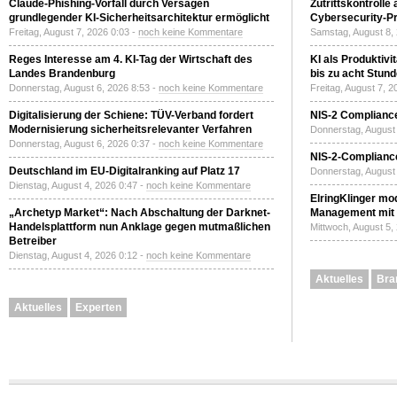
Claude-Phishing-Vorfall durch Versagen
Zutrittskontrolle
grundlegender KI-Sicherheitsarchitektur ermöglicht
Cybersecurity-Pri
Freitag, August 7, 2026 0:03 -
noch keine Kommentare
Samstag, August 8,
Reges Interesse am 4. KI-Tag der Wirtschaft des
KI als Produktivi
Landes Brandenburg
bis zu acht Stun
Donnerstag, August 6, 2026 8:53 -
noch keine Kommentare
Freitag, August 7, 
Digitalisierung der Schiene: TÜV-Verband fordert
NIS-2 Compliance
Modernisierung sicherheitsrelevanter Verfahren
Donnerstag, August 
Donnerstag, August 6, 2026 0:37 -
noch keine Kommentare
NIS-2-Compliance
Deutschland im EU-Digitalranking auf Platz 17
Donnerstag, August 
Dienstag, August 4, 2026 0:47 -
noch keine Kommentare
ElringKlinger mod
„Archetyp Market“: Nach Abschaltung der Darknet-
Management mit 
Handelsplattform nun Anklage gegen mutmaßlichen
Mittwoch, August 5,
Betreiber
Dienstag, August 4, 2026 0:12 -
noch keine Kommentare
Aktuelles
Bra
Aktuelles
Experten