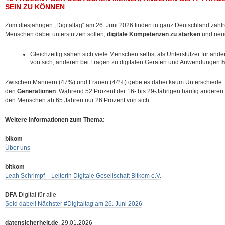
SEIN ZU KÖNNEN
Zum diesjährigen „Digitaltag“ am 26. Juni 2026 finden in ganz Deutschland zahlr
Menschen dabei unterstützen sollen,
digitale Kompetenzen zu stärken
und neu
Gleichzeitig sähen sich viele Menschen selbst als Unterstützer für and
von sich, anderen bei Fragen zu digitalen Geräten und Anwendungen
h
Zwischen Männern (47%) und Frauen (44%) gebe es dabei kaum Unterschiede. D
den
Generationen
: Während 52 Prozent der 16- bis 29-Jährigen häufig anderen 
den Menschen ab 65 Jahren nur 26 Prozent von sich.
Weitere Informationen zum Thema:
bikom
Über uns
bitkom
Leah Schrimpf – Leiterin Digitale Gesellschaft Bitkom e.V.
DFA
Digital für alle
Seid dabei! Nächster #Digitaltag am 26. Juni 2026
datensicherheit.de
, 29.01.2026