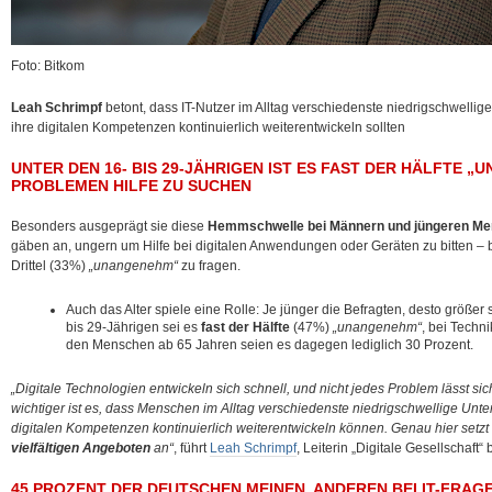
Foto: Bitkom
Leah Schrimpf
betont, dass IT-Nutzer im Alltag verschiedenste niedrigschwelli
ihre digitalen Kompetenzen kontinuierlich weiterentwickeln sollten
UNTER DEN 16- BIS 29-JÄHRIGEN IST ES FAST DER HÄLFTE „U
PROBLEMEN HILFE ZU SUCHEN
Besonders ausgeprägt sie diese
Hemmschwelle bei Männern und jüngeren M
gäben an, ungern um Hilfe bei digitalen Anwendungen oder Geräten zu bitten – 
Drittel (33%)
„unangenehm“
zu fragen.
Auch das Alter spiele eine Rolle: Je jünger die Befragten, desto größer 
bis 29-Jährigen sei es
fast der Hälfte
(47%)
„unangenehm“
, bei Techn
den Menschen ab 65 Jahren seien es dagegen lediglich 30 Prozent.
„Digitale Technologien entwickeln sich schnell, und nicht jedes Problem lässt si
wichtiger ist es, dass Menschen im Alltag verschiedenste niedrigschwellige Unt
digitalen Kompetenzen kontinuierlich weiterentwickeln können. Genau hier setzt
vielfältigen Angeboten
an“
, führt
Leah Schrimpf
, Leiterin „Digitale Gesellschaft“
45 PROZENT DER DEUTSCHEN MEINEN, ANDEREN BEI IT-FRAGE