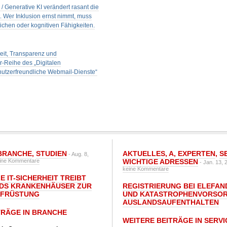
 / Generative KI verändert rasant die
it. Wer Inklusion ernst nimmt, muss
lichen oder kognitiven Fähigkeiten.
eit, Transparenz und
r-Reihe des „Digitalen
nutzerfreundliche Webmail-Dienste“
BRANCHE
,
STUDIEN
AKTUELLES
,
A
,
EXPERTEN
,
S
- Aug. 8,
ine Kommentare
WICHTIGE ADRESSEN
- Jan. 13, 
keine Kommentare
E IT-SICHERHEIT TREIBT
DS KRANKENHÄUSER ZUR
REGISTRIERUNG BEI ELEFAND
UFRÜSTUNG
UND KATASTROPHENVORSOR
AUSLANDSAUFENTHALTEN
TRÄGE IN BRANCHE
WEITERE BEITRÄGE IN SERVI