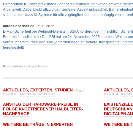
Barrierefreie KI: Zehn praxisnahe Schritte für inklusive Innovation am Arbeitsplatz
Arbeitswelt. Dabei bleibt allzu oft ein zentraler Aspekt unbeachtet: Barrierefreihe
sicherstellen, dass KI-Systeme für alle zugänglich sind – unabhängig von körper
datensicherheit.de
, 25.11.2025
E-Mail-Sicherheit bei Webmail-Diensten: BSI-Anforderungen hinsichtlich Sicherh
Benutzerfreundlichkeit / Das BSI hat am 24. November 2025 in seiner Whitepape
Verbraucherschutzes“ den Titel „Anforderungen an sichere, transparente und be
bereitgestellt
Kommentare
sind geschlossen.
AKTUELLES
,
EXPERTEN
,
STUDIEN
AKTUELLES
,
- Aug. 7,
2026 0:18 -
noch keine Kommentare
2026 0:54 -
noch ke
ANSTIEG DER HARDWARE-PREISE IN
EXISTENZIELL
FOLGE KI-GETRIEBENER HALBLEITER-
DEUTSCHLAN
NACHFRAGE
DIGITALEN A
WEITERE BEITRÄGE IN EXPERTEN
WEITERE BEI