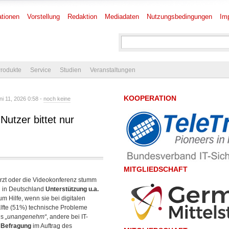
tionen
Vorstellung
Redaktion
Mediadaten
Nutzungsbedingungen
Im
rodukte
Service
Studien
Veranstaltungen
KOOPERATION
i 11, 2026 0:58 -
noch keine
Nutzer bittet nur
MITGLIEDSCHAFT
ürzt oder die Videokonferenz stumm
 in Deutschland
Unterstützung u.a.
 Hilfe, wenn sie bei digitalen
lfte (51%) technische Probleme
ls
„unangenehm“
, andere bei IT-
 Befragung
im Auftrag des