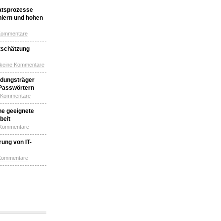
katsprozesse
hlern und hohen
Kommentare
tschätzung
 keine Kommentare
idungsträger
 Passwörtern
e Kommentare
ne geeignete
beit
 Kommentare
ung von IT-
 Kommentare