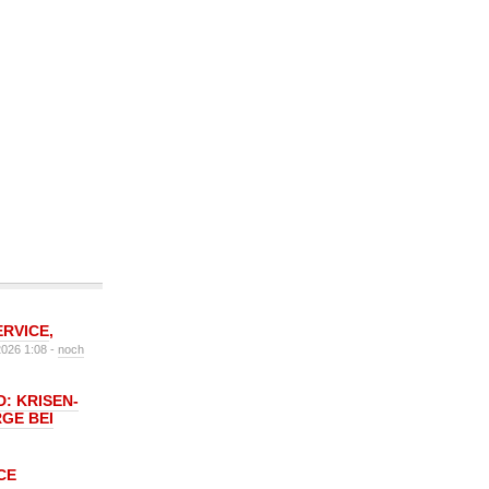
ERVICE
,
2026 1:08 -
noch
: KRISEN-
GE BEI
CE