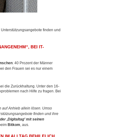
ge Unterstützungsangebote finden und
NANGENEHM“, BEI IT-
enschen
: 40 Prozent der Männer
bei den Frauen sei es nur einem
sei die Zurückhaltung. Unter den 16-
ikproblemen nach Hilfe zu fragen. Bei
ch auf Anhieb allein lösen. Umso
erstützungsangebote finden und ihre
der ,Digitaltag’ mit seinen
 beim
Bitkom
, aus.
N IM ALLTAG BEHILFLICH