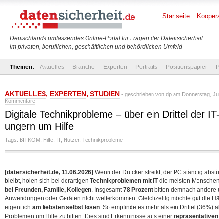
Startseite
Koopera
Deutschlands umfassendes Online-Portal für Fragen der Datensicherheit
im privaten, beruflichen, geschäftlichen und behördlichen Umfeld
Themen:
Aktuelles
Branche
Experten
Portraits
Positionspapier
P
AKTUELLES
,
EXPERTEN
,
STUDIEN
- geschrieben von
dp
am Donnerstag, Jun
Kommentare
Digitale Technikprobleme – über ein Drittel der IT-
ungern um Hilfe
Tags:
BITKOM
,
Hilfe
,
IT
,
Nutzer
,
Technikprobleme
[datensicherheit.de, 11.06.2026]
Wenn der Drucker streikt, der PC ständig abst
bleibt, holen sich bei derartigen
Technikproblemen mit IT
die meisten Menschen
bei Freunden, Familie, Kollegen
. Insgesamt
78 Prozent
bitten demnach andere um
Anwendungen oder Geräten nicht weiterkommen. Gleichzeitig möchte gut die Hä
eigentlich
am liebsten selbst lösen
. So empfinde es mehr als ein Drittel (36%) a
Problemen um Hilfe zu bitten. Dies sind Erkenntnisse aus einer
repräsentativen