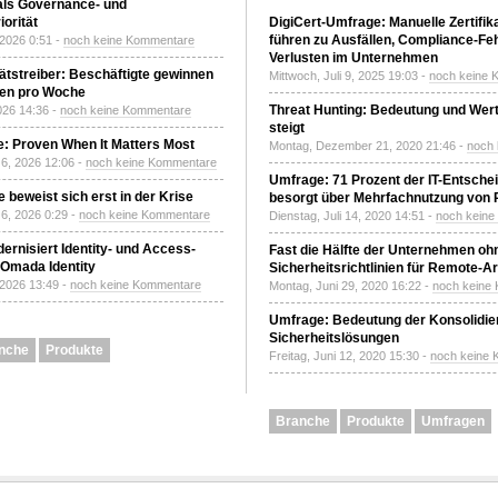
 als Governance- und
orität
DigiCert-Umfrage: Manuelle Zertifi
führen zu Ausfällen, Compliance-Fe
 2026 0:51 -
noch keine Kommentare
Verlusten im Unternehmen
tätstreiber: Beschäftigte gewinnen
Mittwoch, Juli 9, 2025 19:03 -
noch keine 
den pro Woche
Threat Hunting: Bedeutung und Wer
2026 14:36 -
noch keine Kommentare
steigt
: Proven When It Matters Most
Montag, Dezember 21, 2020 21:46 -
noch
6, 2026 12:06 -
noch keine Kommentare
Umfrage: 71 Prozent der IT-Entsche
 beweist sich erst in der Krise
besorgt über Mehrfachnutzung von
6, 2026 0:29 -
noch keine Kommentare
Dienstag, Juli 14, 2020 14:51 -
noch kein
ernisiert Identity- und Access-
Fast die Hälfte der Unternehmen oh
Omada Identity
Sicherheitsrichtlinien für Remote-Ar
 2026 13:49 -
noch keine Kommentare
Montag, Juni 29, 2020 16:22 -
noch keine
Umfrage: Bedeutung der Konsolidier
Sicherheitslösungen
nche
Produkte
Freitag, Juni 12, 2020 15:30 -
noch keine
Branche
Produkte
Umfragen