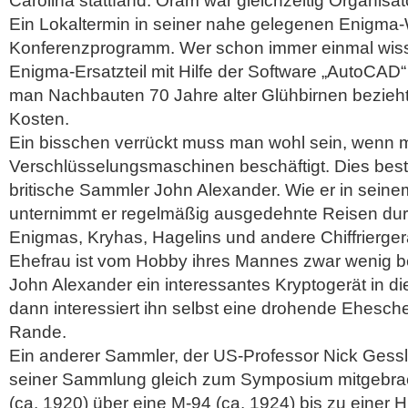
Carolina stattfand.
Oram war gleichzeitig Organisat
Ein Lokaltermin in seiner nahe gelegenen Enigma-
Konferenzprogramm. Wer schon immer einmal wisse
Enigma-Ersatzteil mit Hilfe der Software „AutoCAD“
man Nachbauten 70 Jahre alter Glühbirnen bezieht,
Kosten.
Ein bisschen verrückt muss man wohl sein, wenn m
Verschlüsselungsmaschinen beschäftigt. Dies best
britische Sammler John Alexander. Wie er in seinem
unternimmt er regelmäßig ausgedehnte Reisen du
Enigmas, Kryhas, Hagelins und andere Chiffrierge
Ehefrau ist vom Hobby ihres Mannes zwar wenig b
John Alexander ein interessantes Kryptogerät in 
dann interessiert ihn selbst eine drohende Ehesc
Rande.
Ein anderer Sammler, der US-Professor Nick Gessler
seiner Sammlung gleich zum Symposium mitgebrac
(ca. 1920) über eine M-94 (ca. 1924) bis zu einer 