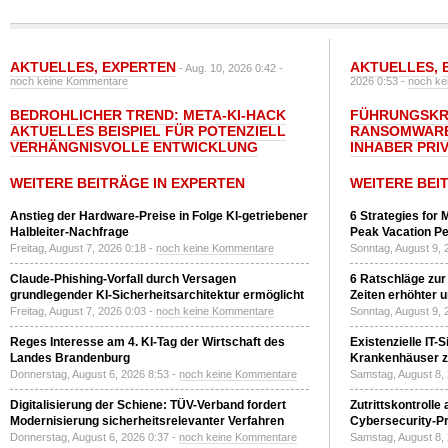
AKTUELLES
,
EXPERTEN
AKTUELLES
,
- Aug. 10, 2026 0:42 -
noch keine Kommentare
2026 0:53 -
noch ke
BEDROHLICHER TREND: META-KI-HACK
FÜHRUNGSKRÄ
AKTUELLES BEISPIEL FÜR POTENZIELL
RANSOMWARE
VERHÄNGNISVOLLE ENTWICKLUNG
INHABER PRI
WEITERE BEITRÄGE IN EXPERTEN
WEITERE BEI
Anstieg der Hardware-Preise in Folge KI-getriebener
6 Strategies for 
Halbleiter-Nachfrage
Peak Vacation Pe
Freitag, August 7, 2026 0:18 -
noch keine Kommentare
Sonntag, August 9, 
Claude-Phishing-Vorfall durch Versagen
6 Ratschläge zur
grundlegender KI-Sicherheitsarchitektur ermöglicht
Zeiten erhöhter 
Freitag, August 7, 2026 0:03 -
noch keine Kommentare
Sonntag, August 9, 
Reges Interesse am 4. KI-Tag der Wirtschaft des
Existenzielle IT-
Landes Brandenburg
Krankenhäuser zu
Donnerstag, August 6, 2026 8:53 -
noch keine Kommentare
Samstag, August 8,
Digitalisierung der Schiene: TÜV-Verband fordert
Zutrittskontrolle
Modernisierung sicherheitsrelevanter Verfahren
Cybersecurity-Pri
Donnerstag, August 6, 2026 0:37 -
noch keine Kommentare
Samstag, August 8,