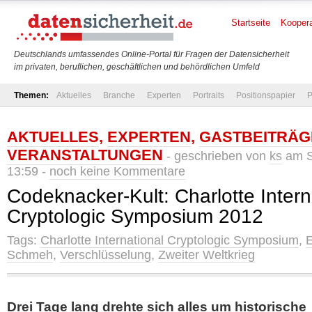
Startseite
Koopera
Deutschlands umfassendes Online-Portal für Fragen der Datensicherheit
im privaten, beruflichen, geschäftlichen und behördlichen Umfeld
Themen:
Aktuelles
Branche
Experten
Portraits
Positionspapier
P
AKTUELLES
,
EXPERTEN
,
GASTBEITRÄG
VERANSTALTUNGEN
- geschrieben von
ks
am S
13:59 -
noch keine Kommentare
Codeknacker-Kult: Charlotte Intern
Cryptologic Symposium 2012
Tags:
Charlotte International Cryptologic Symposium
,
Schmeh
,
Verschlüsselung
,
Zweiter Weltkrieg
Drei Tage lang drehte sich alles um historische