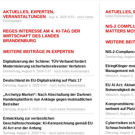
AKTUELLES
,
EXPERTEN
,
AKTUELLES
,
VERANSTALTUNGEN
keine Kommentare
- Aug. 6, 2026 8:53 -
noch keine
Kommentare
NIS-2 COMPL
REGES INTERESSE AM 4. KI-TAG DER
MATTERS MO
WIRTSCHAFT DES LANDES
BRANDENBURG
WEITERE BEI
WEITERE BEITRÄGE IN EXPERTEN
NIS-2-Compliance
Donnerstag, August 
Digitalisierung der Schiene: TÜV-Verband fordert
ElringKlinger mod
Modernisierung sicherheitsrelevanter Verfahren
Management mit 
Donnerstag, August 6, 2026 0:37 -
noch keine Kommentare
Mittwoch, August 5,
Deutschland im EU-Digitalranking auf Platz 17
EU AI Act: Aktuel
Dienstag, August 4, 2026 0:47 -
noch keine Kommentare
Notwendigkeit de
„Archetyp Market“: Nach Abschaltung der Darknet-
Mittwoch, August 5,
Handelsplattform nun Anklage gegen mutmaßlichen
Kompromittierte
Betreiber
weltweit auf Plat
Dienstag, August 4, 2026 0:12 -
noch keine Kommentare
Mittwoch, August 5,
Entwicklung zur verlässlichen
Cyberrisiken sch
Geschäftstechnologie: KI-Kennzeichnung gemäß EU
Schwachstellen i
AI Act erst der Anfang
Dienstag, August 4,
Sonntag, August 2, 2026 0:02 -
noch keine Kommentare