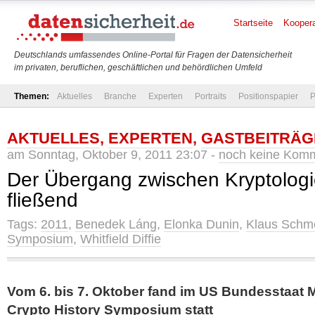
Startseite
Koopera
Deutschlands umfassendes Online-Portal für Fragen der Datensicherheit
im privaten, beruflichen, geschäftlichen und behördlichen Umfeld
Themen:
Aktuelles
Branche
Experten
Portraits
Positionspapier
P
AKTUELLES
,
EXPERTEN
,
GASTBEITRÄG
am Sonntag, Oktober 9, 2011 23:07 -
noch keine Kom
Der Übergang zwischen Kryptologi
fließend
Tags:
2011
,
Benedek Láng
,
Elonka Dunin
,
Klaus Schm
Symposium
,
Whitfield Diffie
Vom 6. bis 7. Oktober fand im US Bundesstaat
Crypto History Symposium statt