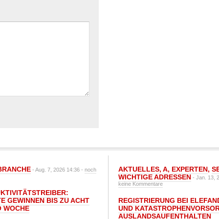
BRANCHE
AKTUELLES
,
A
,
EXPERTEN
,
S
- Aug. 7, 2026 14:36 -
noch
WICHTIGE ADRESSEN
- Jan. 13, 
keine Kommentare
UKTIVITÄTSTREIBER:
E GEWINNEN BIS ZU ACHT
REGISTRIERUNG BEI ELEFAND
O WOCHE
UND KATASTROPHENVORSOR
AUSLANDSAUFENTHALTEN