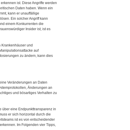
zu erkennen ist. Diese Angriffe werden
u kritischen Daten haben. Wenn ein
mmt, kann er unauffällige
ösen. Ein solcher Angriff kann
 und einem Konkurrenten die
auenswürdiger Insider ist, ist es
 Krankenhäuser und
Manipulationsattacke auf
ldosierungen zu ändern, kann dies
 kleine Veränderungen an Daten
Systemprotokollen, Änderungen an
chtiges und bösartiges Verhalten zu
e über eine Endpunkttransparenz in
muss er sich horizontal durch die
tsteams ist es von entscheidender
 erkennen. Im Folgenden vier Tipps,