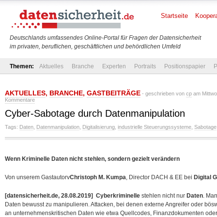
Startseite
Koopera
Deutschlands umfassendes Online-Portal für Fragen der Datensicherheit
im privaten, beruflichen, geschäftlichen und behördlichen Umfeld
Themen:
Aktuelles
Branche
Experten
Portraits
Positionspapier
P
AKTUELLES
,
BRANCHE
,
GASTBEITRÄGE
- geschrieben von
cp
am Mittwo
Kommentare
Cyber-Sabotage durch Datenmanipulation
Tags:
Daten
,
Datenmanipulation
,
Digitalisierung
,
industrielle Steuerungssysteme
,
Sabotage
Wenn Kriminelle Daten nicht stehlen, sondern gezielt verändern
Von unserem Gastautorv
Christoph M. Kumpa
, Director DACH & EE bei
Digital 
[datensicherheit.de, 28.08.2019] Cyberkriminelle
stehlen nicht nur
Daten
. Man
Daten bewusst zu manipulieren. Attacken, bei denen externe Angreifer oder bösw
an unternehmenskritischen Daten wie etwa Quellcodes, Finanzdokumenten ode