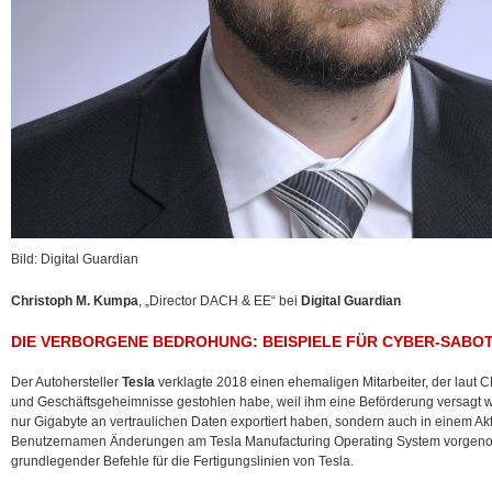
Bild: Digital Guardian
Christoph M. Kumpa
, „Director DACH & EE“ bei
Digital Guardian
DIE VERBORGENE BEDROHUNG: BEISPIELE FÜR CYBER-SABO
Der Autohersteller
Tesla
verklagte 2018 einen ehemaligen Mitarbeiter, der laut
und Geschäftsgeheimnisse gestohlen habe, weil ihm eine Beförderung versagt wor
nur Gigabyte an vertraulichen Daten exportiert haben, sondern auch in einem Ak
Benutzernamen Änderungen am Tesla Manufacturing Operating System vorge
grundlegender Befehle für die Fertigungslinien von Tesla.