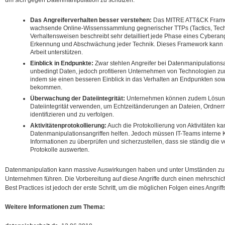
um sich gegen Datenmanipulation zu schützen:
Das Angreiferverhalten besser verstehen:
Das MITRE ATT&CK Framewo
wachsende Online-Wissenssammlung gegnerischer TTPs (Tactics, Tec
Verhaltensweisen beschreibt sehr detailliert jede Phase eines Cyberan
Erkennung und Abschwächung jeder Technik. Dieses Framework kann Si
Arbeit unterstützen.
Einblick in Endpunkte:
Zwar stehlen Angreifer bei Datenmanipulationsa
unbedingt Daten, jedoch profitieren Unternehmen von Technologien zu
indem sie einen besseren Einblick in das Verhalten an Endpunkten so
bekommen.
Überwachung der Dateiintegrität:
Unternehmen können zudem Lösun
Dateiintegrität verwenden, um Echtzeitänderungen an Dateien, Ordner
identifizieren und zu verfolgen.
Aktivitätenprotokollierung:
Auch die Protokollierung von Aktivitäten k
Datenmanipulationsangriffen helfen. Jedoch müssen IT-Teams interne K
Informationen zu überprüfen und sicherzustellen, dass sie ständig die
Protokolle auswerten.
Datenmanipulation kann massive Auswirkungen haben und unter Umständen zu 
Unternehmen führen. Die Vorbereitung auf diese Angriffe durch einen mehrschi
Best Practices ist jedoch der erste Schritt, um die möglichen Folgen eines Angriff
Weitere Informationen zum Thema: