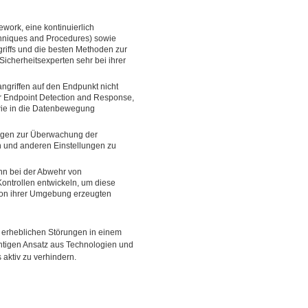
rk, eine kontinuierlich
hniques and Procedures) sowie
griffs und die besten Methoden zur
cherheitsexperten sehr bei ihrer
ngriffen auf den Endpunkt nicht
r Endpoint Detection and Response,
wie in die Datenbewegung
gen zur Überwachung der
n und anderen Einstellungen zu
ann bei der Abwehr von
ontrollen entwickeln, um diese
 von ihrer Umgebung erzeugten
erheblichen Störungen in einem
chtigen Ansatz aus Technologien und
s aktiv zu verhindern.