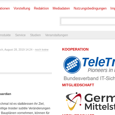
tionen
Vorstellung
Redaktion
Mediadaten
Nutzungsbedingungen
Im
rodukte
Service
Studien
Veranstaltungen
KOOPERATION
ch, August 28, 2019 14:24 -
noch keine
MITGLIEDSCHAFT
Guardian
chmal ist es stattdessen ihr Ziel,
illige Insider subtile Veränderungen
r Bauplänen vornehmen, können für