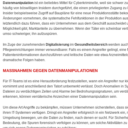
Datenmanipulation
ist ein beliebtes Mittel für Cyberkriminelle, weil sie schwer 
häufig von böswilligen Insidern durchgeführt, die einen privilegierten Zugang z
Insider beispielsweise Zugriff auf Baupläne für eine neue Produktionsstätte beko
Änderungen vornehmen, die systematische Fehlfunktionen in der Produktion ausl
letztendlich dazu führen, dass ein Unternehmen aus dem Geschäft ausscheidet
Möglichkeit gibt, Marktanteile zu übernehmen. Wenn der Täter ein scheinbar vertr
umso schwieriger, ihn aufzuspüren.
Im Zuge der zunehmenden
Digitalisierung
im
Gesundheitsbereich
werden auch
Pflegeeinrichtungen immer verwundbarer. Falls es einem Angreifer gelingt, eine 
Patienteninformationen durchzuführen und kritische Daten wie etwa Arzneimitte
dramatische Folgen haben.
MASSNAHMEN GEGEN DATENMANIPULATIONEN
Für IT-Teams ist es eine Herausforderung festzustellen, wann ein Angreifer nur
vornimmt und anschließend den Tatort unbemerkt verlässt. Doch Anomalien in 
Dateien zu verdächtigen Zeiten und Alarme bei Bedrohungssignaturen, um verdä
erkennen, können verräterische Anzeichen einer Datenmanipulation sein.
Um diese Art Angriffe zu bekämpfen, müssen Unternehmen sicherstellen, dass si
ihren IT-Systemen verfügen. Dringt ein Angreifer erfolgreich in ein Netzwerk ein, 
Umgebung bewegen, um die Daten zu finden, nach denen er sucht. Für Sicherhei
Bedeutung, die Spuren forensisch verfolgen zu können, um solche Aktivitäten zu