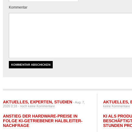
Kommentar
AKTUELLES
,
EXPERTEN
,
STUDIEN
AKTUELLES
,
- Aug. 7,
2026 0:18 -
noch keine Kommentare
keine Kommentare
ANSTIEG DER HARDWARE-PREISE IN
KI ALS PROD
FOLGE KI-GETRIEBENER HALBLEITER-
BESCHÄFTIGT
NACHFRAGE
STUNDEN PR