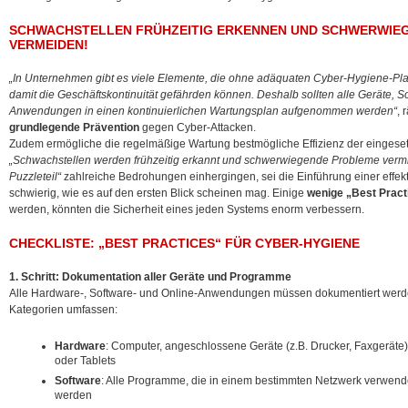
SCHWACHSTELLEN FRÜHZEITIG ERKENNEN UND SCHWERWIE
VERMEIDEN!
„In Unternehmen gibt es viele Elemente, die ohne adäquaten Cyber-Hygiene-Pl
damit die Geschäftskontinuität gefährden können. Deshalb sollten alle Geräte
Anwendungen in einen kontinuierlichen Wartungsplan aufgenommen werden“
, 
grundlegende Prävention
gegen Cyber-Attacken.
Zudem ermögliche die regelmäßige Wartung bestmögliche Effizienz der eingeset
„Schwachstellen werden frühzeitig erkannt und schwerwiegende Probleme verm
Puzzleteil“
zahlreiche Bedrohungen einhergingen, sei die Einführung einer effek
schwierig, wie es auf den ersten Blick scheinen mag. Einige
wenige „Best Pract
werden, könnten die Sicherheit eines jeden Systems enorm verbessern.
CHECKLISTE: „BEST PRACTICES“ FÜR CYBER-HYGIENE
1. Schritt: Dokumentation aller Geräte und Programme
Alle Hardware-, Software- und Online-Anwendungen müssen dokumentiert werden 
Kategorien umfassen:
Hardware
: Computer, angeschlossene Geräte (z.B. Drucker, Faxgerät
oder Tablets
Software
: Alle Programme, die in einem bestimmten Netzwerk verwendet
werden