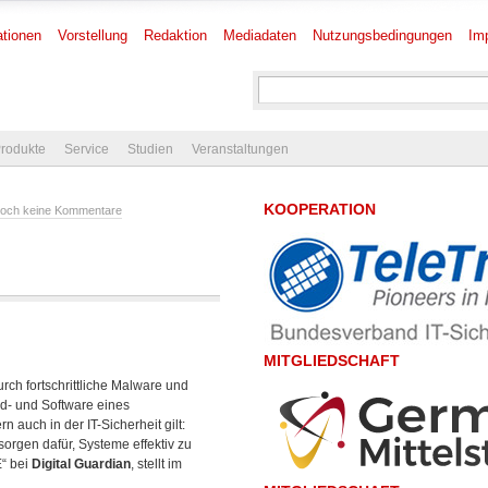
tionen
Vorstellung
Redaktion
Mediadaten
Nutzungsbedingungen
Im
rodukte
Service
Studien
Veranstaltungen
KOOPERATION
och keine Kommentare
MITGLIEDSCHAFT
h fortschrittliche Malware und
d- und Software eines
 auch in der IT-Sicherheit gilt:
sorgen dafür,
Systeme effektiv zu
E“ bei
Digital Guardian
, stellt im