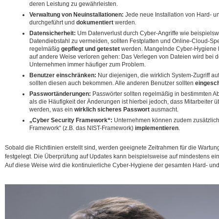
deren Leistung zu gewährleisten.
Verwaltung von Neuinstallationen:
Jede neue Installation von Hard- 
durchgeführt und
dokumentiert
werden.
Datensicherheit:
Um Datenverlust durch Cyber-Angriffe wie beispiel
Datendiebstahl zu vermeiden, sollten Festplatten und Online-Cloud-Sp
regelmäßig
gepflegt und getestet
werden. Mangelnde Cyber-Hygiene k
auf andere Weise verloren gehen: Das Verlegen von Dateien wird bei de
Unternehmen immer häufiger zum Problem.
Benutzer einschränken:
Nur diejenigen, die wirklich System-Zugriff a
sollten diesen auch bekommen. Alle anderen Benutzer sollten
eingesc
Passwortänderungen:
Passwörter sollten regelmäßig in bestimmten A
als die Häufigkeit der Änderungen ist hierbei jedoch, dass Mitarbeiter üb
werden, was ein
wirklich sicheres Passwort
ausmacht.
„Cyber Security Framework“:
Unternehmen können zudem zusätzlich ein
Framework“ (z.B. das NIST-Framework)
implementieren
.
Sobald die Richtlinien erstellt sind, werden geeignete Zeitrahmen für die Wartu
festgelegt. Die Überprüfung auf Updates kann beispielsweise auf mindestens ei
Auf diese Weise wird die kontinuierliche Cyber-Hygiene der gesamten Hard- und