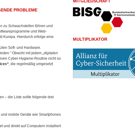
MITGLIEDSCHAFT
GENDE PROBLEME
an zu Schwachstellen führen und
, Softwareprogramme und Web-
rät Kumpa. Hierdurch erfolge eine
MULTIPLIKATOR
zten Soft- und Hardware.
ieden.“
Obwohl mit jedem
„digitalen
tiven Cyber-Hygiene-Routine nicht so
ices“
, die regelmäßig umgesetzt
– die Liste sollte folgende drei
e) und mobile Geräte wie Smartphones
 und direkt auf Computern installiert