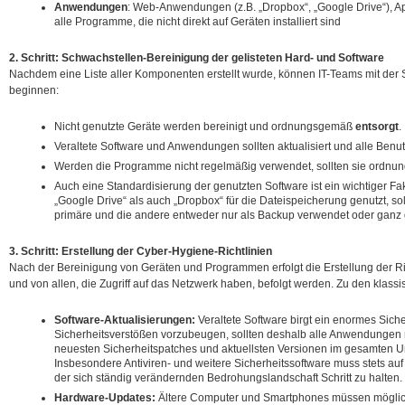
Anwendungen
: Web-Anwendungen (z.B. „Dropbox“, „Google Drive“), A
alle Programme, die nicht direkt auf Geräten installiert sind
2. Schritt: Schwachstellen-Bereinigung der gelisteten Hard- und Software
Nachdem eine Liste aller Komponenten erstellt wurde, können IT-Teams mit de
beginnen:
Nicht genutzte Geräte werden bereinigt und ordnungsgemäß
entsorgt
.
Veraltete Software und Anwendungen sollten aktualisiert und alle Ben
Werden die Programme nicht regelmäßig verwendet, sollten sie ordn
Auch eine Standardisierung der genutzten Software ist ein wichtiger Fa
„Google Drive“ als auch „Dropbox“ für die Dateispeicherung genutzt, s
primäre und die andere entweder nur als Backup verwendet oder ganz
3. Schritt: Erstellung der Cyber-Hygiene-Richtlinien
Nach der Bereinigung von Geräten und Programmen erfolgt die Erstellung der Ric
und von allen, die Zugriff auf das Netzwerk haben, befolgt werden. Zu den klas
Software-Aktualisierungen:
Veraltete Software birgt ein enormes Siche
Sicherheitsverstößen vorzubeugen, sollten deshalb alle Anwendungen
neuesten Sicherheitspatches und aktuellsten Versionen im gesamten 
Insbesondere Antiviren- und weitere Sicherheitssoftware muss stets au
der sich ständig verändernden Bedrohungslandschaft Schritt zu halten.
Hardware-Updates:
Ältere Computer und Smartphones müssen mögli