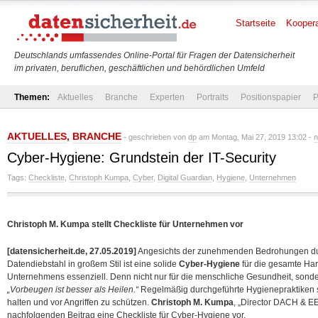
Startseite
Koopera
Deutschlands umfassendes Online-Portal für Fragen der Datensicherheit
im privaten, beruflichen, geschäftlichen und behördlichen Umfeld
Themen:
Aktuelles
Branche
Experten
Portraits
Positionspapier
P
AKTUELLES
,
BRANCHE
- geschrieben von
dp
am Montag, Mai 27, 2019 13:02 -
n
Cyber-Hygiene: Grundstein der IT-Security
Tags:
Checkliste
,
Christoph Kumpa
,
Cyber
,
Digital Guardian
,
Hygiene
,
Unternehmen
Christoph M. Kumpa stellt Checkliste für Unternehmen vor
[datensicherheit.de, 27.05.2019]
Angesichts der zunehmenden Bedrohungen durc
Datendiebstahl in großem Stil ist eine solide
Cyber-Hygiene
für die gesamte Har
Unternehmens essenziell. Denn nicht nur für die menschliche Gesundheit, sondern
„Vorbeugen ist besser als Heilen.“
Regelmäßig durchgeführte Hygienepraktiken 
halten und vor Angriffen zu schützen.
Christoph M. Kumpa
, „Director DACH & E
nachfolgenden Beitrag eine Checkliste für Cyber-Hygiene vor.