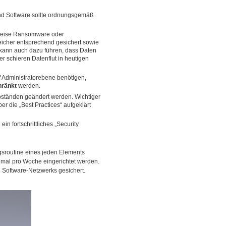
und Software sollte ordnungsgemäß
sweise Ransomware oder
eicher entsprechend gesichert sowie
ann auch dazu führen, dass Daten
r schieren Datenflut in heutigen
uf Administratorebene benötigen,
hränkt
werden.
bständen geändert werden. Wichtiger
er die „Best Practices“ aufgeklärt
 fortschrittliches „Security
ngsroutine eines jeden Elements
nmal pro Woche eingerichtet werden.
 Software-Netzwerks gesichert.