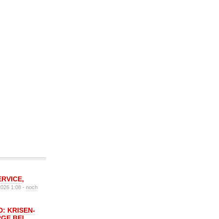
ERVICE
,
2026 1:08 -
noch
: KRISEN-
GE BEI