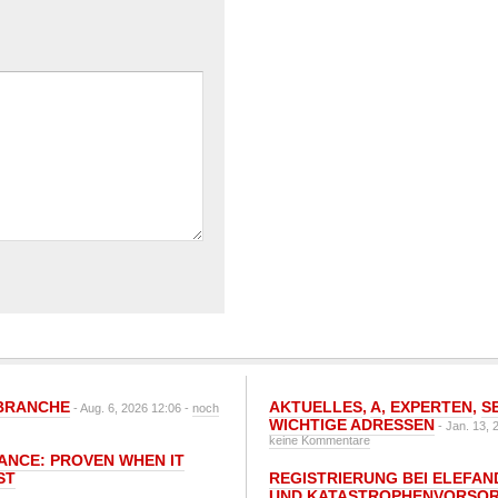
BRANCHE
AKTUELLES
,
A
,
EXPERTEN
,
S
- Aug. 6, 2026 12:06 -
noch
WICHTIGE ADRESSEN
- Jan. 13, 
keine Kommentare
IANCE: PROVEN WHEN IT
ST
REGISTRIERUNG BEI ELEFAND
UND KATASTROPHENVORSOR