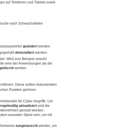
pps auf Telefonen und Tablets sowie
r Suche nach Schwachstellen
utzerpasswörter
geändert
werden.
ungsgemäß
deinstalliert
werden.
ktor: Wird zum Beispiel sowohl
ollte eine der Anwendungen als die
gelöscht
werden.
htlinien. Diese sollten dokumentiert
sischen Punkten gehören:
rheitsrisiko für Cyber-Angriffe. Um
regelmäßig aktualisiert
und die
Unternehmen genutzt werden.
f dem neuesten Stand sein, um mit
cherweise
ausgetauscht
werden, um