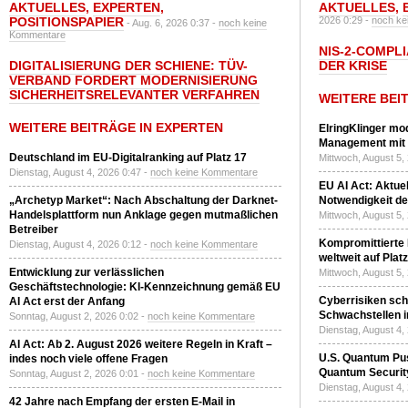
AKTUELLES
,
EXPERTEN
,
AKTUELLES
,
POSITIONSPAPIER
2026 0:29 -
noch ke
- Aug. 6, 2026 0:37 -
noch keine
Kommentare
NIS-2-COMPLI
DIGITALISIERUNG DER SCHIENE: TÜV-
DER KRISE
VERBAND FORDERT MODERNISIERUNG
SICHERHEITSRELEVANTER VERFAHREN
WEITERE BEI
WEITERE BEITRÄGE IN EXPERTEN
ElringKlinger mod
Management mit 
Deutschland im EU-Digitalranking auf Platz 17
Mittwoch, August 5,
Dienstag, August 4, 2026 0:47 -
noch keine Kommentare
EU AI Act: Aktuel
„Archetyp Market“: Nach Abschaltung der Darknet-
Notwendigkeit de
Handelsplattform nun Anklage gegen mutmaßlichen
Mittwoch, August 5,
Betreiber
Kompromittierte
Dienstag, August 4, 2026 0:12 -
noch keine Kommentare
weltweit auf Plat
Entwicklung zur verlässlichen
Mittwoch, August 5,
Geschäftstechnologie: KI-Kennzeichnung gemäß EU
Cyberrisiken sch
AI Act erst der Anfang
Schwachstellen i
Sonntag, August 2, 2026 0:02 -
noch keine Kommentare
Dienstag, August 4,
AI Act: Ab 2. August 2026 weitere Regeln in Kraft –
U.S. Quantum Pus
indes noch viele offene Fragen
Quantum Securit
Sonntag, August 2, 2026 0:01 -
noch keine Kommentare
Dienstag, August 4,
42 Jahre nach Empfang der ersten E-Mail in