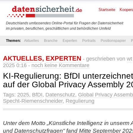
Startseite
Koopera
Deutschlands umfassendes Online-Portal für Fragen der Datensicherheit
im privaten, beruflichen, geschäftlichen und behördlichen Umfeld
Themen:
Aktuelles
Branche
Experten
Portraits
Positionspapier
P
AKTUELLES
,
EXPERTEN
- geschrieben von
wt
2025 0:16 -
noch keine Kommentare
KI-Regulierung: BfDI unterzeichne
auf der Global Privacy Assembly 
Tags:
2025
,
BfDI
,
Datenschutz
,
Global Privacy Assemb
Specht-Riemenschneider
,
Regulierung
Unter dem Motto „Künstliche Intelligenz in unserm 
und Datenschutzfragen“ fand Mitte September 2025