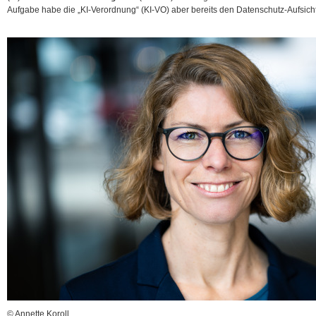
Aufgabe habe die
„KI-Verordnung“ (KI-VO) aber bereits den Datenschutz-Aufsi
© Annette Koroll