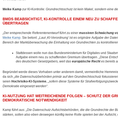
Meike Kamp
zur KI-Kontrolle:
Grundrechtsschutz ist kein Makel, sondern eine d
BMDS BEABSICHTIGT, KI-KONTROLLE EINEM NEU ZU SCHAFF
ÜBERTRAGEN
„Der entsprechende Referentenentwurf führt zu einer
massiven Schwächung vo
Meike Kamp
. Sie betont:
„Laut ,KI-Verordnung’ ist es originäre Aufgabe der Dat
Bereich der Marktüberwachung die Einhaltung von Grundrechten zu kontrollieren
Stattdessen wolle nun das Bundesministerium für Digitales und Staat
Aufgabe einem neu zu schaffenden Gremium übertragen.
„Diese Entsch
des deutschen Gesetzgebers, weil das
europäische Recht
es bereits a
Begründet werde dieses Vorhaben unter anderem damit, vermeintliche Hemmniss
da sich
„die Datenschutzbehörden primär auf den Grundrechtsschutz fokussiere
seien
Hochrisiko-KI‑Systeme
,
„sofern diese Systeme für Strafverfolgungszwe
Demokratie eingesetzt werden“
.
KI-NUTZUNG HAT WEITREICHENDE FOLGEN – SCHUTZ DER G
DEMOKRATISCHE NOTWENDIGKEIT
Kamp führt aus:
„Die Datenschutz-Aufsichtsbehörden, die die Grundrechte der 
stärken, sollen also eben deswegen künftig keine Rolle spielen bei der Aufsicht