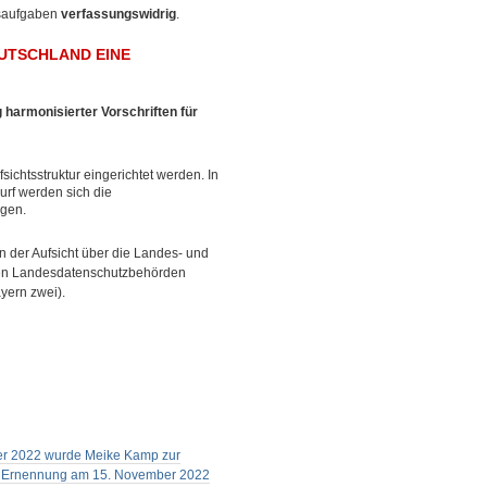
esaufgaben
verfassungswidrig
.
EUTSCHLAND EINE
harmonisierter Vorschriften für
ichtsstruktur eingerichtet werden. In
rf werden sich die
igen.
n der Aufsicht über die Landes- und
 den Landesdatenschutzbehörden
yern zwei).
ober 2022 wurde Meike Kamp zur
hrer Ernennung am 15. November 2022