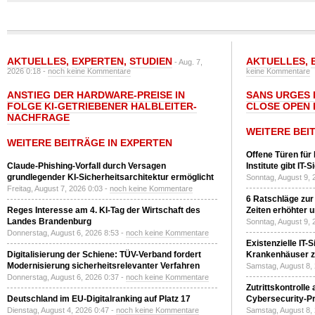
AKTUELLES
,
EXPERTEN
,
STUDIEN
AKTUELLES
,
- Aug. 7,
2026 0:18 -
noch keine Kommentare
keine Kommentare
ANSTIEG DER HARDWARE-PREISE IN
SANS URGES 
FOLGE KI-GETRIEBENER HALBLEITER-
CLOSE OPEN 
NACHFRAGE
WEITERE BEI
WEITERE BEITRÄGE IN EXPERTEN
Offene Türen für
Claude-Phishing-Vorfall durch Versagen
Institute gibt I
grundlegender KI-Sicherheitsarchitektur ermöglicht
Sonntag, August 9, 
Freitag, August 7, 2026 0:03 -
noch keine Kommentare
6 Ratschläge zur
Reges Interesse am 4. KI-Tag der Wirtschaft des
Zeiten erhöhter 
Landes Brandenburg
Sonntag, August 9, 
Donnerstag, August 6, 2026 8:53 -
noch keine Kommentare
Existenzielle IT-
Digitalisierung der Schiene: TÜV-Verband fordert
Krankenhäuser zu
Modernisierung sicherheitsrelevanter Verfahren
Samstag, August 8,
Donnerstag, August 6, 2026 0:37 -
noch keine Kommentare
Zutrittskontrolle
Deutschland im EU-Digitalranking auf Platz 17
Cybersecurity-Pri
Dienstag, August 4, 2026 0:47 -
noch keine Kommentare
Samstag, August 8,