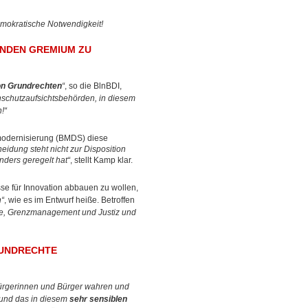
emokratische Notwendigkeit!
ENDEN GREMIUM ZU
n Grundrechten
“
, so die BlnBDI,
enschutzaufsichtsbehörden, in diesem
!“
smodernisierung (BMDS) diese
eidung steht nicht zur Disposition
nders geregelt hat“
, stellt Kamp klar.
e für Innovation abbauen zu wollen,
n“
, wie es im Entwurf heiße. Betroffen
cke, Grenzmanagement und Justiz und
RUNDRECHTE
Bürgerinnen und Bürger wahren und
, und das in diesem
sehr sensiblen