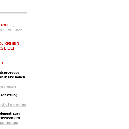
ERVICE
,
2026 1:08 -
noch
: KRISEN-
GE BEI
CE
katsprozesse
hlern und hohen
Kommentare
tschätzung
 keine Kommentare
idungsträger
 Passwörtern
e Kommentare