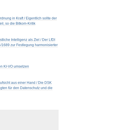
nung in Kraft / Eigentlich sollte der
l, so die Bitkom-Kritik
che Intelligenz als Ziel / Der LfDI
/1689 zur Festlegung harmonisierter
den KI-VO umsetzen
Aufsicht aus einer Hand / Die DSK
ten für den Datenschutz und die