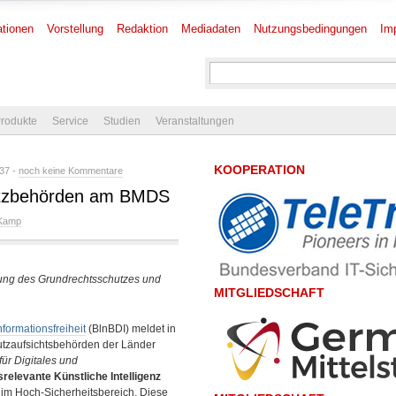
tionen
Vorstellung
Redaktion
Mediadaten
Nutzungsbedingungen
Im
rodukte
Service
Studien
Veranstaltungen
KOOPERATION
:37 -
noch keine Kommentare
chutzbehörden am BMDS
Kamp
chung des Grundrechtsschutzes und
MITGLIEDSCHAFT
nformationsfreiheit
(BlnBDI) meldet in
tzaufsichtsbehörden der Länder
ür Digitales und
relevante Künstliche Intelligenz
im Hoch-Sicherheitsbereich. Diese