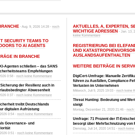
BRANCHE
AKTUELLES
,
A
,
EXPERTEN
,
S
- Aug. 9, 2026 14:28 -
noch
WICHTIGE ADRESSEN
- Jan. 13, 
keine Kommentare
IT SECURITY TEAMS TO
DOORS TO AI AGENTS
REGISTRIERUNG BEI ELEFAND
UND KATASTROPHENVORSOR
AUSLANDSAUFENTHALTEN
TRÄGE IN BRANCHE
WEITERE BEITRÄGE IN SERVI
 KI-Agenten schließen – das SANS
T-Sicherheitsteams Empfehlungen
DigiCert-Umfrage: Manuelle Zertifi
2026 0:58 -
noch keine Kommentare
führen zu Ausfällen, Compliance-Fe
 Sicherung der Resilienz auch in
Verlusten im Unternehmen
urlaubsbedingter Abwesenheit
Mittwoch, Juli 9, 2025 19:03 -
noch keine 
2026 0:37 -
noch keine Kommentare
Threat Hunting: Bedeutung und Wer
Sicherheit treibt Deutschlands
steigt
r digitalen Aufrüstung
Montag, Dezember 21, 2020 21:46 -
noch
 2026 0:54 -
noch keine Kommentare
Umfrage: 71 Prozent der IT-Entsche
 als Governance- und
besorgt über Mehrfachnutzung von
orität
Dienstag, Juli 14, 2020 14:51 -
noch kein
 2026 0:51 -
noch keine Kommentare