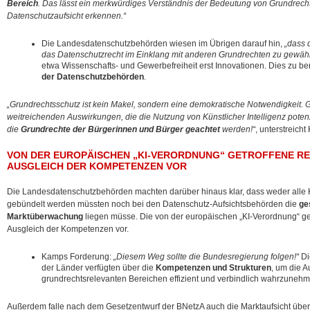
Bereich
. Das lässt ein merkwürdiges Verständnis der Bedeutung von Grundrech
Datenschutzaufsicht erkennen.“
Die Landesdatenschutzbehörden wiesen im Übrigen darauf hin,
„dass 
das Datenschutzrecht im Einklang mit anderen Grundrechten zu gewähr
etwa Wissenschafts- und Gewerbefreiheit erst Innovationen. Dies zu be
der Datenschutzbehörden
.
„Grundrechtsschutz ist kein Makel, sondern eine demokratische Notwendigkeit. 
weitreichenden Auswirkungen, die die Nutzung von Künstlicher Intelligenz potenz
die
Grundrechte der Bürgerinnen und Bürger geachtet
werden!“
, unterstreich
VON DER EUROPÄISCHEN „KI-VERORDNUNG“ GETROFFENE R
AUSGLEICH DER KOMPETENZEN VOR
Die Landesdatenschutzbehörden machten darüber hinaus klar, dass weder alle
gebündelt werden müssten noch bei den Datenschutz-Aufsichtsbehörden die
ge
Marktüberwachung
liegen müsse. Die von der europäischen „KI-Verordnung“ g
Ausgleich der Kompetenzen vor.
Kamps Forderung:
„Diesem Weg sollte die Bundesregierung folgen!“
Di
der Länder verfügten über die
Kompetenzen und Strukturen
, um die A
grundrechtsrelevanten Bereichen effizient und verbindlich wahrzunehm
Außerdem falle nach dem Gesetzentwurf der BNetzA auch die Marktaufsicht über