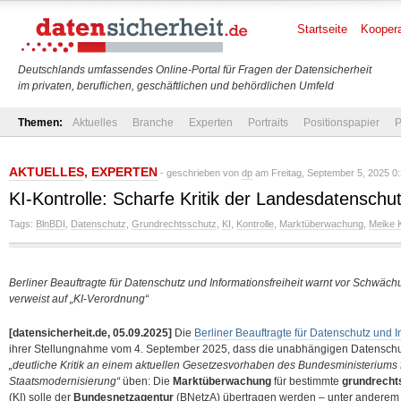
Startseite
Koopera
Deutschlands umfassendes Online-Portal für Fragen der Datensicherheit
im privaten, beruflichen, geschäftlichen und behördlichen Umfeld
Themen:
Aktuelles
Branche
Experten
Portraits
Positionspapier
P
AKTUELLES
,
EXPERTEN
- geschrieben von
dp
am Freitag, September 5, 2025 0
KI-Kontrolle: Scharfe Kritik der Landesdatens
Tags:
BlnBDI
,
Datenschutz
,
Grundrechtsschutz
,
KI
,
Kontrolle
,
Marktüberwachung
,
Meike 
Berliner Beauftragte für Datenschutz und Informationsfreiheit warnt vor Schwä
verweist auf „KI-Verordnung“
[datensicherheit.de, 05.09.2025]
Die
Berliner Beauftragte für Datenschutz und I
ihrer Stellungnahme vom 4. September 2025, dass die unabhängigen Datenschu
„deutliche Kritik an einem aktuellen Gesetzesvorhaben des Bundesministeriums f
Staatsmodernisierung“
üben: Die
Marktüberwachung
für bestimmte
grundrechts
(KI) solle der
Bundesnetzagentur
(BNetzA) übertragen werden – unter anderem 