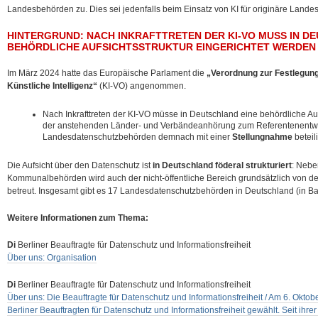
Landesbehörden zu. Dies sei jedenfalls beim Einsatz von KI für originäre Land
HINTERGRUND: NACH INKRAFTTRETEN DER KI‐VO MUSS IN D
BEHÖRDLICHE AUFSICHTSSTRUKTUR EINGERICHTET WERDEN
Im März 2024 hatte das Europäische Parlament die
„Verordnung zur Festlegung 
Künstliche Intelligenz“
(KI-VO) angenommen.
Nach Inkrafttreten der KI‐VO müsse in Deutschland eine behördliche Aufs
der anstehenden Länder- und Verbändeanhörung zum Referentenentwu
Landesdatenschutzbehörden demnach mit einer
Stellungnahme
beteil
Die Aufsicht über den Datenschutz ist
in Deutschland föderal strukturiert
: Nebe
Kommunalbehörden wird auch der nicht-öffentliche Bereich grundsätzlich von
betreut. Insgesamt gibt es 17 Landesdatenschutzbehörden in Deutschland (in Ba
Weitere Informationen zum Thema:
Di
Berliner Beauftragte für Datenschutz und Informationsfreiheit
Über uns: Organisation
Di
Berliner Beauftragte für Datenschutz und Informationsfreiheit
Über uns: Die Beauftragte für Datenschutz und Informationsfreiheit / Am 6. Okt
Berliner Beauftragten für Datenschutz und Informationsfreiheit gewählt. Seit i