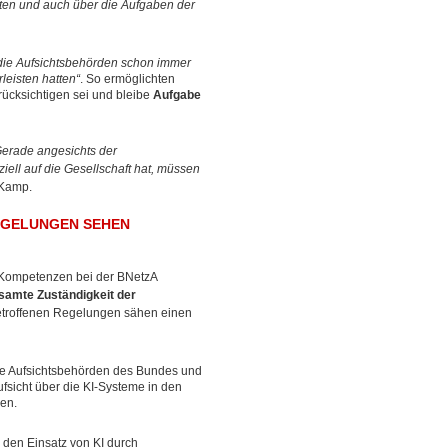
ten und auch über die Aufgaben der
die Aufsichtsbehörden schon immer
leisten hatten“
. So ermöglichten
rücksichtigen sei und bleibe
Aufgabe
Gerade angesichts der
iell auf die Gesellschaft hat, müssen
t Kamp.
EGELUNGEN SEHEN
 Kompetenzen bei der BNetzA
samte Zuständigkeit der
etroffenen Regelungen sähen einen
e Aufsichtsbehörden des Bundes und
ufsicht über die KI-Systeme in den
en.
 den Einsatz von KI durch