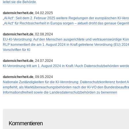
leitet sie die Behörde.
datensicherheit.de
, 04.02.2025
„AI Act“: Seit dem 2. Februar 2025 weitere Regelungen der europäischen KI-Verord
„AI Act“ für Rechtssicherheit in Europa sorgen – aktuell droht das genaue Gegentei
datensicherheit.de
, 02.08.2024
EU-KI-Verordnung: Auf den Menschen ausgerichtete und vertrauenswürdige Künstli
RLP kommentiert die am 1. August 2024 in Kraft getretene Verordnung (EU) 2024
Vorschriften für KI
datensicherheit.de
, 24.07.2024
KI-Verordnung tritt am 1. August 2024 in Kraft / Auch Datenschutzbehörden wer
datensicherheit.de
, 09.05.2024
Nationale Zuständigkeiten für die KI-Verordnung: Datenschutzkonferenz fordert 
empfiehlt, als Marktüberwachungsbehörden nach der KI-VO den Bundesbeauftrag
Informationsfreiheit sowie die Landesdatenschutzbehörden zu benennen
Kommentieren