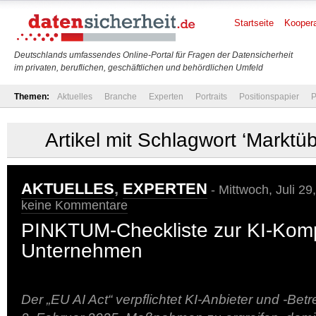
Startseite
Koopera
Deutschlands umfassendes Online-Portal für Fragen der Datensicherheit
im privaten, beruflichen, geschäftlichen und behördlichen Umfeld
Themen:
Aktuelles
Branche
Experten
Portraits
Positionspapier
P
Artikel mit Schlagwort ‘Markt
AKTUELLES
,
EXPERTEN
- Mittwoch, Juli 29
keine Kommentare
PINKTUM-Checkliste zur KI-Komp
Unternehmen
Der „EU AI Act“ verpflichtet KI-Anbieter und -Betr