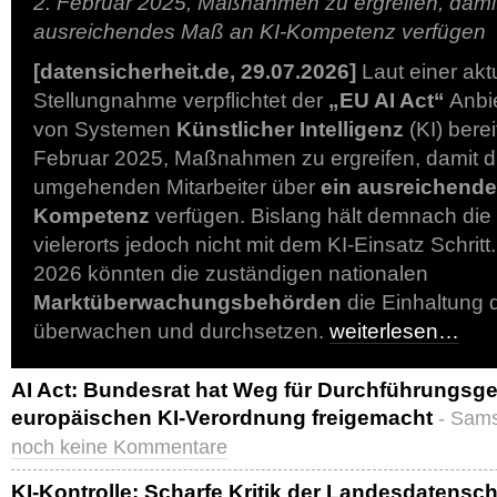
2. Februar 2025, Maßnahmen zu ergreifen, damit 
ausreichendes Maß an KI-Kompetenz verfügen
[datensicherheit.de, 29.07.2026]
Laut einer akt
Stellungnahme verpflichtet der
„EU AI Act“
Anbie
von Systemen
Künstlicher Intelligenz
(KI) berei
Februar 2025, Maßnahmen zu ergreifen, damit d
umgehenden Mitarbeiter über
ein ausreichende
Kompetenz
verfügen. Bislang hält demnach die
vielerorts jedoch nicht mit dem KI-Einsatz Schrit
2026 könnten die zuständigen nationalen
Marktüberwachungsbehörden
die Einhaltung 
überwachen und durchsetzen.
weiterlesen…
AI Act: Bundesrat hat Weg für Durchführungsge
europäischen KI-Verordnung freigemacht
- Sams
noch keine Kommentare
KI-Kontrolle: Scharfe Kritik der Landesdatens