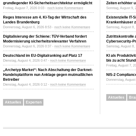
grundlegender KI-Sicherheitsarchitektur ermöglicht
Zeiten erhöhter 
Freitag, August 7, 2026 0:03 -
noch keine Kommentare
Sonntag, August 9, 
Reges Interesse am 4. KI-Tag der Wirtschaft des
Existenzielle IT-
Landes Brandenburg
Krankenhäuser zu
Donnerstag, August 6, 2026 8:53 -
noch keine Kommentare
Samstag, August 8,
Digitalisierung der Schiene: TÜV-Verband fordert
Zutrittskontrolle
Modernisierung sicherheitsrelevanter Verfahren
Cybersecurity-Pri
Donnerstag, August 6, 2026 0:37 -
noch keine Kommentare
Samstag, August 8,
Deutschland im EU-Digitalranking auf Platz 17
KI als Produktivi
bis zu acht Stun
Dienstag, August 4, 2026 0:47 -
noch keine Kommentare
Freitag, August 7, 
„Archetyp Market“: Nach Abschaltung der Darknet-
Handelsplattform nun Anklage gegen mutmaßlichen
NIS-2 Compliance
Betreiber
Donnerstag, August 
Dienstag, August 4, 2026 0:12 -
noch keine Kommentare
Aktuelles
Bra
Aktuelles
Experten