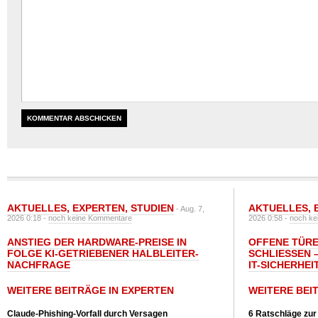
AKTUELLES
,
EXPERTEN
,
STUDIEN
AKTUELLES
,
- Aug. 7,
2026 0:18 -
noch keine Kommentare
2026 0:58 -
noch ke
ANSTIEG DER HARDWARE-PREISE IN
OFFENE TÜRE
FOLGE KI-GETRIEBENER HALBLEITER-
SCHLIESSEN –
NACHFRAGE
T-SICHERHEI
WEITERE BEITRÄGE IN EXPERTEN
WEITERE BEI
Claude-Phishing-Vorfall durch Versagen
6 Ratschläge zur