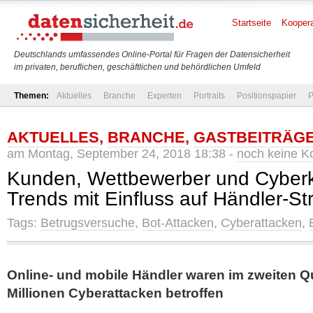
Startseite
Koopera
Deutschlands umfassendes Online-Portal für Fragen der Datensicherheit
im privaten, beruflichen, geschäftlichen und behördlichen Umfeld
Themen:
Aktuelles
Branche
Experten
Portraits
Positionspapier
P
AKTUELLES
,
BRANCHE
,
GASTBEITRÄG
am Montag, September 24, 2018 18:38 -
noch keine 
Kunden, Wettbewerber und Cyberkr
Trends mit Einfluss auf Händler-St
Tags:
Betrugsversuche
,
Bot-Attacken
,
Cyberattacken
,
Online- und mobile Händler waren im zweiten Q
Millionen Cyberattacken betroffen